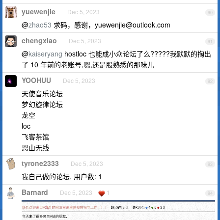
yuewenjie
Dec 5, 2023
90
@
zhao53
求码，感谢，
yuewenjie@outlook.com
chengxiao
Dec 5, 2023
91
@
kaiseryang
hostloc 也能成小众论坛了么?????我默默的掏出
了 10 年前的老账号,嗯,还是股熟悉的那味儿
YOOHUU
Dec 5, 2023
92
天使音乐论坛
梦幻旋律论坛
龙空
loc
飞客茶馆
恩山无线
tyrone2333
Dec 5, 2023
93
我自己做的论坛, 用户数: 1
Barnard
Dec 5, 2023
1
94