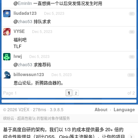
@
Eminlin
一直想搞一个以后突发情况发生时用
liudada123
Dec 5, 2023
97
@
zhao53
排队求求
VYSE
Dec 5, 2023
98
福利吧
TLF
lvwj
Dec 5, 2023
99
@
zhao53
求推荐码
billowssun123
Dec 5, 2023
100
恩山论坛，折腾路由器的。
Page 1
1
of 2
2
© 2026 V2EX · 278ms · 3.9.8.5
About
·
Language
缤纷云 - 超高性能🚀 的智能对象存储服务
基于高度自研的架构，我们以 1/3 的成本提供最多 20+ 倍的
›
综合性能增益（对比OSS、Qiniu等主流服务），让你的项目