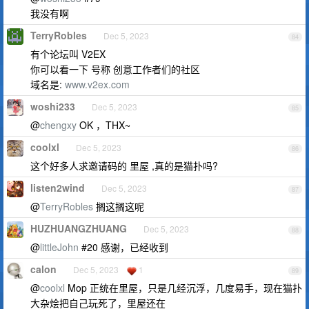
我没有啊
TerryRobles
Dec 5, 2023
84
有个论坛叫 V2EX
你可以看一下 号称 创意工作者们的社区
域名是:
www.v2ex.com
woshi233
Dec 5, 2023
85
@
chengxy
OK ，THX~
coolxl
Dec 5, 2023
86
这个好多人求邀请码的 里屋 ,真的是猫扑吗?
listen2wind
Dec 5, 2023
87
@
TerryRobles
搁这搁这呢
HUZHUANGZHUANG
Dec 5, 2023
88
@
littleJohn
#20 感谢，已经收到
calon
Dec 5, 2023
1
89
@
coolxl
Mop 正统在里屋，只是几经沉浮，几度易手，现在猫扑
大杂烩把自己玩死了，里屋还在