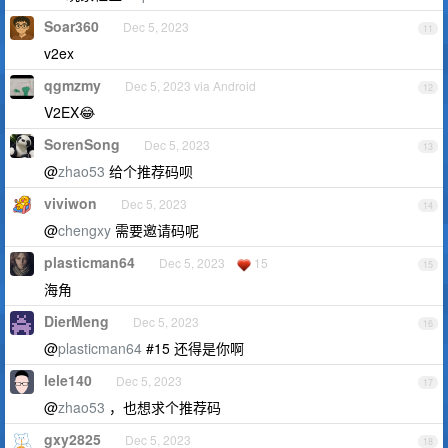
Soar360
Dec 5, 2023
11
v2ex
qgmzmy
Dec 5, 2023 via Android
12
V2EX😂
SorenSong
Dec 5, 2023
13
@
zhao53
给个推荐码呗
viviwon
Dec 5, 2023
14
@
chengxy
需要邀请码呢
plasticman64
Dec 5, 2023
15
15
海角
DierMeng
Dec 5, 2023
16
@
plasticman64
#15 还得是你啊
lele140
Dec 5, 2023
17
@
zhao53
，也想求个推荐码
gxy2825
Dec 5, 2023
18