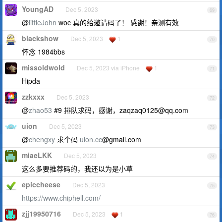
YoungAD
Dec 5, 2023
69
@
littleJohn
woc 真的给邀请码了！ 感谢！亲测有效
blackshow
Dec 5, 2023
1
70
怀念 1984bbs
missoldwold
Dec 5, 2023 via iPhone
1
71
Hipda
zzkxxx
Dec 5, 2023
72
@
zhao53
#9 排队求码，感谢，
zaqzaq0125@qq.com
uion
Dec 5, 2023
73
@
chengxy
求个码
uion.cc
@gmail.com
miaeLKK
Dec 5, 2023
74
这么多要推荐码的，我还以为是小草
epiccheese
Dec 5, 2023
75
https://www.chiphell.com/
zjj19950716
Dec 5, 2023
1
76