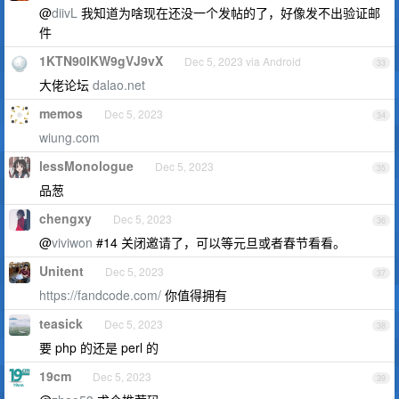
@
diivL
我知道为啥现在还没一个发帖的了，好像发不出验证邮
件
1KTN90lKW9gVJ9vX
Dec 5, 2023 via Android
33
大佬论坛
dalao.net
memos
Dec 5, 2023
34
wiung.com
lessMonologue
Dec 5, 2023
35
品葱
chengxy
Dec 5, 2023
36
@
viviwon
#14 关闭邀请了，可以等元旦或者春节看看。
Unitent
Dec 5, 2023
37
https://fandcode.com/
你值得拥有
teasick
Dec 5, 2023
38
要 php 的还是 perl 的
19cm
Dec 5, 2023
39