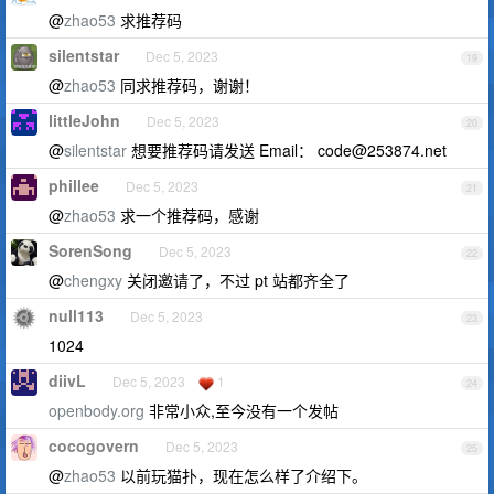
@
zhao53
求推荐码
silentstar
Dec 5, 2023
19
@
zhao53
同求推荐码，谢谢！
littleJohn
Dec 5, 2023
20
@
silentstar
想要推荐码请发送 Email：
code@253874.net
phillee
Dec 5, 2023
21
@
zhao53
求一个推荐码，感谢
SorenSong
Dec 5, 2023
22
@
chengxy
关闭邀请了，不过 pt 站都齐全了
null113
Dec 5, 2023
23
1024
diivL
Dec 5, 2023
1
24
openbody.org
非常小众,至今没有一个发帖
cocogovern
Dec 5, 2023
25
@
zhao53
以前玩猫扑，现在怎么样了介绍下。