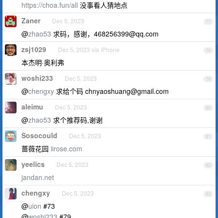
https://choa.fun/all
没事看人猜地点
Zaner
Dec 5, 2023
77
@
zhao53
求码，感谢，
468256399@qq.com
zsj1029
Dec 5, 2023 via iPhone
78
本杰明·奥利弗
woshi233
Dec 5, 2023
79
@
chengxy
求给个码
chnyaoshuang@gmail.com
aleimu
Dec 5, 2023
80
@
zhao53
求个推荐码,谢谢
Sosocould
Dec 5, 2023
81
蔷薇花园
iirose.com
yeelics
Dec 5, 2023
82
jandan.net
chengxy
Dec 5, 2023
83
@
uion
#73
@
woshi233
#79