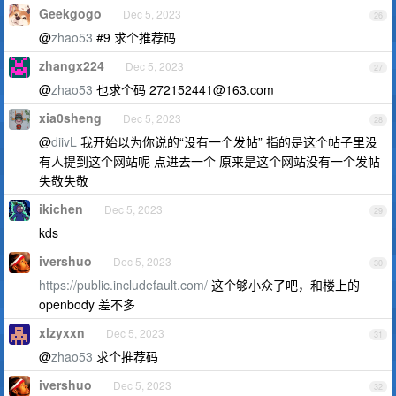
Geekgogo
Dec 5, 2023
26
@
zhao53
#9 求个推荐码
zhangx224
Dec 5, 2023
27
@
zhao53
也求个码
272152441@163.com
xia0sheng
Dec 5, 2023
28
@
diivL
我开始以为你说的“没有一个发帖” 指的是这个帖子里没
有人提到这个网站呢 点进去一个 原来是这个网站没有一个发帖
失敬失敬
ikichen
Dec 5, 2023
29
kds
ivershuo
Dec 5, 2023
30
https://public.includefault.com/
这个够小众了吧，和楼上的
openbody 差不多
xlzyxxn
Dec 5, 2023
31
@
zhao53
求个推荐码
ivershuo
Dec 5, 2023
32