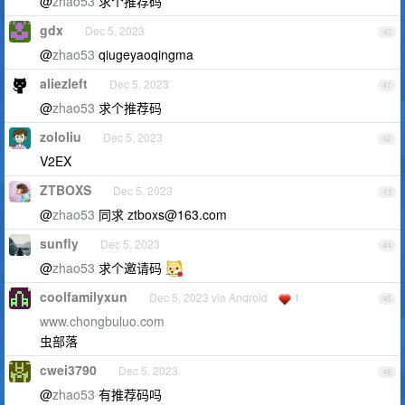
@
zhao53
求个推荐码
gdx
Dec 5, 2023
40
@
zhao53
qiugeyaoqingma
aliezleft
Dec 5, 2023
41
@
zhao53
求个推荐码
zololiu
Dec 5, 2023
42
V2EX
ZTBOXS
Dec 5, 2023
43
@
zhao53
同求
ztboxs@163.com
sunfly
Dec 5, 2023
44
@
zhao53
求个邀请码
coolfamilyxun
Dec 5, 2023 via Android
1
45
www.chongbuluo.com
虫部落
cwei3790
Dec 5, 2023
46
@
zhao53
有推荐码吗