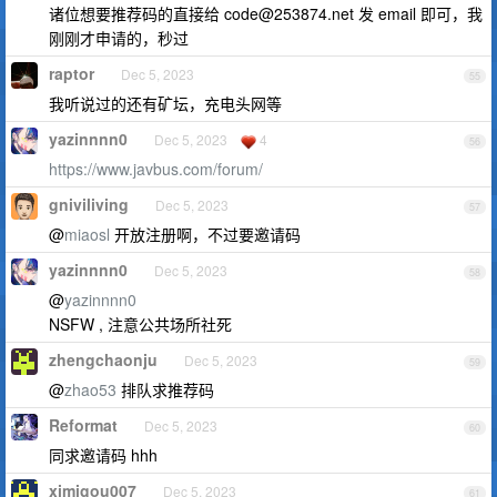
诸位想要推荐码的直接给
code@253874.net
发 email 即可，我
刚刚才申请的，秒过
raptor
Dec 5, 2023
55
我听说过的还有矿坛，充电头网等
yazinnnn0
Dec 5, 2023
4
56
https://www.javbus.com/forum/
gniviliving
Dec 5, 2023
57
@
miaosl
开放注册啊，不过要邀请码
yazinnnn0
Dec 5, 2023
58
@
yazinnnn0
NSFW , 注意公共场所社死
zhengchaonju
Dec 5, 2023
59
@
zhao53
排队求推荐码
Reformat
Dec 5, 2023
60
同求邀请码 hhh
ximigou007
Dec 5, 2023
61