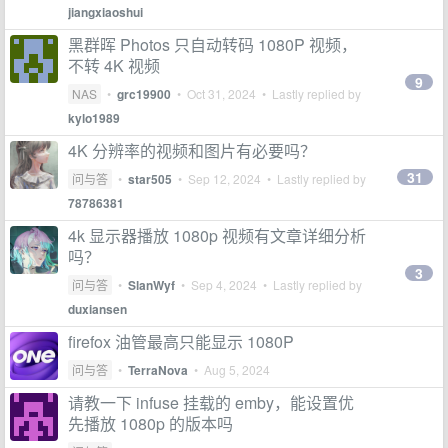
jiangxiaoshui
黑群晖 Photos 只自动转码 1080P 视频，
不转 4K 视频
9
NAS
•
grc19900
•
Oct 31, 2024
• Lastly replied by
kylo1989
4K 分辨率的视频和图片有必要吗？
31
问与答
•
star505
•
Sep 12, 2024
• Lastly replied by
78786381
4k 显示器播放 1080p 视频有文章详细分析
吗？
3
问与答
•
SlanWyf
•
Sep 4, 2024
• Lastly replied by
duxiansen
firefox 油管最高只能显示 1080P
问与答
•
TerraNova
•
Aug 5, 2024
请教一下 infuse 挂载的 emby，能设置优
先播放 1080p 的版本吗