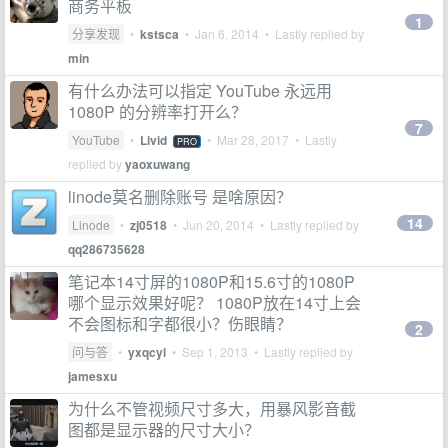
商务平板
1
分享发现
•
kstsca
•
Jan 6, 2014
• Lastly replied by
min
有什么办法可以指定 YouTube 永远用
1080P 的分辨率打开么？
7
YouTube
•
Livid
•
Mar 28, 2017
• Lastly
PRO
replied by
yaoxuwang
linode莫名删除账号 是啥原因？
14
Linode
•
zj0518
•
Jun 20, 2014
• Lastly replied by
qq286735628
笔记本14寸屏的1080P和15.6寸的1080P
哪个显示效果好呢？ 1080P放在14寸上会
不会图标和字都很小？伤眼睛？
2
问与答
•
yxqcyl
•
Sep 1, 2013
• Lastly replied by
jamesxu
为什么不管视频尺寸多大，用暴风影音截
图都是显示器的尺寸大小？