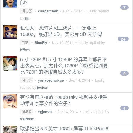
的?
7
问与答
•
casparchen
•
Dec 7, 2014
• Lastly replied
by
ilili
私认为，恐怖片和三级片，一定要上
1080p，最好是 3D，其它片 3D 无所谓
24
电影
•
BlueFly
•
Nov 10, 2014
• Lastly replied by
ffffwh
5 寸 720P 和 5 寸 1080P 的屏幕上都看不
出像素点，那为什么 1080P 的能感觉到要
比 720P 的舒服自然太多太多？
9
问与答
•
yanyuechuixue
•
Sep 14, 2014
• Lastly
replied by
jedicxl
有没有可以播放 1080p mkv 视频并支持手
动添加字幕文件的盒子？
4
问与答
•
xgjames
•
Apr 14, 2014
• Lastly replied by
yylzcom
联想推出 8.3 英寸 1080p 屏幕 ThinkPad 8