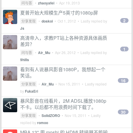
问与答
•
zhaoyafei
•
Apr 19, 2013
夏普开始大规模生产5英寸的1080p屏
2
分享发现
•
doskoi
•
Oct 1, 2012
• Lastly replied by
Js
高清帝入，求教PT站上各种资源具体画质
差异？
1
问与答
•
Air_Mu
•
Apr 26, 2012
• Lastly replied by
9hills
看到有人说暴风影音1080P，我想起一个
笑话。
16
分享发现
•
Air_Mu
•
Nov 15, 2011
• Lastly replied
by
FukaEri
暴风影音在线看片，2M ADSL播放1080p
不卡。以后都不用浪费时间下载了。
30
分享发现
•
SolidZORO
•
Nov 15, 2011
• Lastly
replied by
romoo
MBA 13" 用 moshi 的 HDMI 转接器不能输