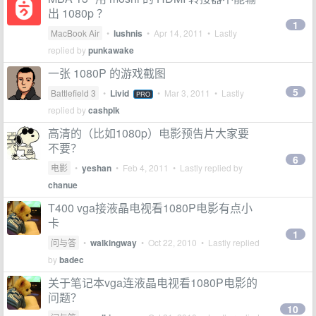
出 1080p ？
1
MacBook Air
•
lushnis
•
Apr 14, 2011
• Lastly
replied by
punkawake
一张 1080P 的游戏截图
5
Battlefield 3
•
Livid
•
Mar 3, 2011
• Lastly
PRO
replied by
cashplk
高清的（比如1080p）电影预告片大家要
不要？
6
电影
•
yeshan
•
Feb 4, 2011
• Lastly replied by
chanue
T400 vga接液晶电视看1080P电影有点小
卡
1
问与答
•
walkingway
•
Oct 22, 2010
• Lastly replied
by
badec
关于笔记本vga连液晶电视看1080P电影的
问题？
10