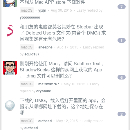
不想从 Mac APP store 下载软件
7
macOS
•
yjxjn
•
Aug 30, 2015
• Lastly replied by
yooooooooo
和朋友的电脑都莫名其妙在 Sidebar 出现
了 Deleted Users 文件夹(内含个 DMG!) 求
围观鉴定有无有危险?
1
macOS
•
sheephe
•
Aug 17, 2015
• Lastly replied
by
squid157
刚刚开始使用 Mac ，请问 Sublime Text 、
ShadowSocks 这样的从网上获取的 App
， .dmg 文件可以删除么？
6
macOS
•
matrix32767
•
May 10, 2015
• Lastly
replied by
crystone
下载的 DMG，载入后打开里面的 app，会
提示从哪哪网址下载的，这个地址保存在
哪
2
macOS
•
cuthead
•
May 12, 2015
• Lastly replied
by
cuthead