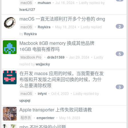
macOS
•
muhuan
•
Jul 16, 2024
• Lastly replied by
IvanLi127
macOS 一直无法顺利打开多个分卷的 dmg
2
macOS
•
Roykira
•
May 18, 2024
• Lastly replied
by
Roykira
Macbook 8GB memory 换成其他品牌
16GB 电脑有推荐吗
5
MacBook Pro
•
drds31369
•
Jan 29, 2024
• Lastly
replied by
wsjjacky
在开发 macos 应用的时候，当我需要在发
布版和开发版之间来回切换的时候，为什
么总要清除权限
3
macOS
•
infyni
•
Oct 4, 2023
• Lastly replied by
upupqi
Apple transporter 上传失败问题请教
程序员
•
emperinter
•
May 16, 2023
mbp 不吐不快的小问题