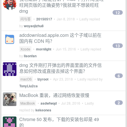
旺网页版的正确姿势?我就是不想装旺旺
dmg
12
问与答
•
20150517
•
Jan 8, 2018
• Lastly replied
by
woyaojizhu8
adcdownload.apple.com 这个子域以前在
国内有 CDN 吗？
13
Xcode
•
mornlight
•
Jun 15, 2016
• Lastly replied
by
lisonfan
dmg 文件刚打开弹出的界面里面的文件信
息如何修改或直接去掉这个界面？
6
macOS
•
lzyroot
•
Apr 23, 2018
• Lastly replied by
TonyLiu2ca
MacBook 重装，通过网络恢复很慢
2
MacBook
•
asdwfwqd
•
Jul 28, 2016
• Lastly
replied by
kekeones
Chrome 50 发布，下载的安装包却是 49
的