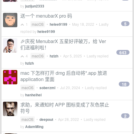
by
juzijun2333
送一个 menubarX pro 码
5
1
macOS
•
helee9199
•
May 18, 2022
• Lastly
replied by
helee9199
🎉庆祝 MenubarX 五星好评破万，给 Ver
们送福利啦！
643
4
macOS
•
hzlzh
•
Apr 5, 2025
• Lastly replied
by
hzlzh
mac 下怎样打开 dmg 后自动将*.app 放进
application 里面
18
macOS
•
soberzml
•
Jul 20, 2024
• Lastly replied
by
hanheihei
求助，来通知时 APP 图标变成了灰色禁止
符号
2
macOS
•
deepout
•
Apr 28, 2022
• Lastly replied
by
AdamMing