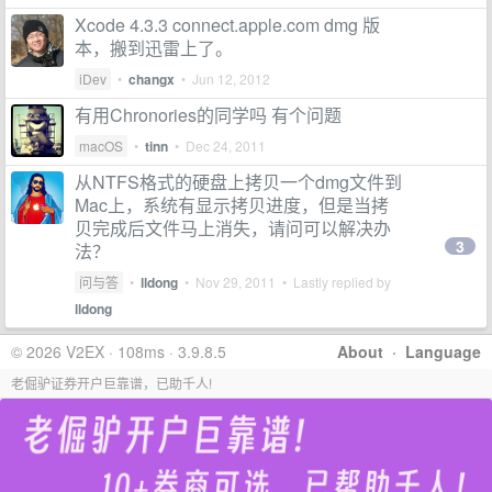
Xcode 4.3.3 connect.apple.com dmg 版
本，搬到迅雷上了。
iDev
•
changx
•
Jun 12, 2012
有用Chronories的同学吗 有个问题
macOS
•
tinn
•
Dec 24, 2011
从NTFS格式的硬盘上拷贝一个dmg文件到
Mac上，系统有显示拷贝进度，但是当拷
贝完成后文件马上消失，请问可以解决办
3
法？
问与答
•
lldong
•
Nov 29, 2011
• Lastly replied by
lldong
© 2026 V2EX · 108ms · 3.9.8.5
About
·
Language
老倔驴证券开户巨靠谱，已助千人!