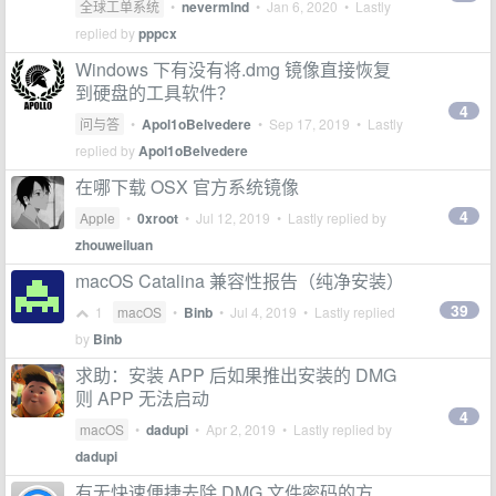
全球工单系统
•
nevermlnd
•
Jan 6, 2020
• Lastly
replied by
pppcx
Windows 下有没有将.dmg 镜像直接恢复
到硬盘的工具软件？
4
问与答
•
Apol1oBelvedere
•
Sep 17, 2019
• Lastly
replied by
Apol1oBelvedere
在哪下载 OSX 官方系统镜像
4
Apple
•
0xroot
•
Jul 12, 2019
• Lastly replied by
zhouweiluan
macOS Catalina 兼容性报告（纯净安装）
39
1
macOS
•
Binb
•
Jul 4, 2019
• Lastly replied
by
Binb
求助：安装 APP 后如果推出安装的 DMG
则 APP 无法启动
4
macOS
•
dadupi
•
Apr 2, 2019
• Lastly replied by
dadupi
有无快速便捷去除 DMG 文件密码的方