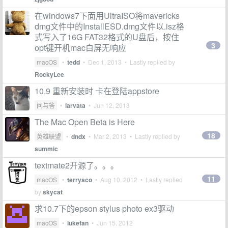
在windows7下面用UltraISO将mavericks
dmg文件中的InstallESD.dmg文件以.isz格
式写入了16G FAT32格式的U盘后，按住
3
opt键开机mac白屏无响应
macOS
•
tedd
•
Dec 1, 2013
• Lastly replied by
RockyLee
10.9 重新安装时 卡在登陆appstore
问与答
•
larvata
•
Jun 12, 2013
The Mac Open Beta is Here
18
英雄联盟
•
dndx
•
Mar 2, 2013
• Lastly replied by
summic
textmate2开源了。。。
11
macOS
•
terrysco
•
Aug 10, 2012
• Lastly replied
by
skycat
求10.7下的epson stylus photo ex3驱动
macOS
•
lukefan
•
Jun 15, 2012