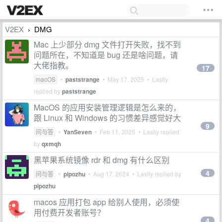
V2EX
DMG
›
Mac 上少部分 dmg 文件打开失败，找不到
问题所在，不知道是 bug 还是啥问题，请
大佬指教。
17
macOS
•
paststrange
•
May 17, 2025
• Lastly
replied by
paststrange
MacOS 的应用安装管理逻辑是怎么来的，
跟 Linux 和 Windows 的习惯差异感觉好大
9
问与答
•
YanSeven
•
Feb 11, 2025
• Lastly replied
by
qxmqh
黑苹果系统镜像 rdr 和 dmg 有什么区别
4
问与答
•
pipozhu
•
Aug 17, 2024
• Lastly replied by
pipozhu
macos 应用打包 app 给别人使用，必须使
用付费开发者账号？
4