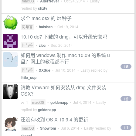
macOS
•
AlterNever
•
Oct 24, 2014
• Lastly
replied by
chztv
求个 mac osx 的 bt 种子
问与答
•
haishan
•
Oct 19, 2014
10.10 dp7 下载的 dmg，可以升级安装吗
问与答
•
zioc
•
Sep 20, 2014
如何用 windows 制作 mac 10.09 的系统 u
盘？网上的教程都不行
18
问与答
•
XXSue
•
Jul 10, 2014
• Lastly replied by
little_cup
请教 Vmware 如何安装从 dmg 文件安装
OSX？
12
1
macOS
•
goldenapp
•
Jul 4, 2014
• Lastly
replied by
goldenapp
还没有收到 OS X 10.9.4 的更新
11
macOS
•
Showfom
•
Jul 6, 2014
• Lastly replied by
zjgood