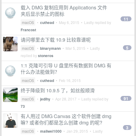
载入 DMG 复制应用到 Applications 文件
夹后显示禁止的图标
11
macOS
•
cuthead
•
May 6, 2015
• Lastly replied by
Francost
请问哪里去下载 10.9 比较靠谱呢
5
macOS
•
binarymann
•
Mar 5, 2015
• Lastly
replied by
stoneros
1:1 克隆可引导 U 盘里所有数据到 DMG 有
什么办法能做到？
macOS
•
cuthead
•
Feb 16, 2015
终于降级到 10.9.5 了，如丝般顺滑
91
macOS
•
jedihy
•
Apr 28, 2017
• Lastly replied by
73
有人用过 DMG Canvas 这个软件创建 dmg
嘛? 或者你们都是怎么创建 dmg 的呢?
3
macOS
•
mailwei1000
•
Jan 29, 2015
• Lastly