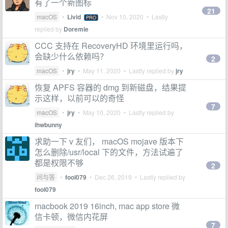
有了一个新图标
21
macOS
•
Livid
•
Nov 10, 2020
• Lastly
PRO
replied by
Doremie
CCC 支持在 RecoveryHD 环境里运行吗，
会缺少什么依赖吗？
2
macOS
•
jry
•
May 11, 2020
• Lastly replied by
jry
恢复 APFS 容器的 dmg 到新磁盘，结果提
示这样，以前可以的奇怪
7
macOS
•
jry
•
May 10, 2020
• Lastly replied by
ihwbunny
求助一下 v 友们， macOS mojave 版本下
怎么删除/usr/local 下的文件，方法试遍了
都是权限不够
2
问与答
•
fool079
•
Dec 26, 2019
• Lastly replied by
fool079
macbook 2019 16inch, mac app store 微
信卡顿，微信内花屏
7