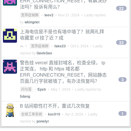
ERR_CONNECTION_RESET，有解决办
法吗？投诉有用么？
22
宽带症候群
•
leev2
•
Nov 21, 2024
• Lastly replied
by
wkingnet
上海电信是不是也有墙中墙了？就两礼拜
收藏里 cf 挂了近 7 成
33
1
宽带症候群
•
fake23
•
Oct 3, 2024
• Lastly
replied by
GeekGao
警告挂 vercel 直接封域名，检查全绿， ip
正常连， http 和 https 域名都
ERR_CONNECTION_RESET，网站静态
3
页面几行字就被墙了，有办法恢复吗？
问与答
•
Epxir
•
May 1, 2024
• Lastly replied by
5dang
B 站间歇性打不开，重试几次恢复
1
全球工单系统
•
ksc010
•
Apr 2, 2024
• Lastly
replied by
ponelyr