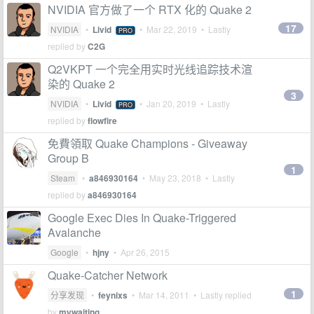
NVIDIA 官方做了一个 RTX 化的 Quake 2
17
NVIDIA
•
Livid
•
Mar 22, 2019
• Lastly
PRO
replied by
C2G
Q2VKPT 一个完全用实时光线追踪技术渲
染的 Quake 2
3
NVIDIA
•
Livid
•
Jan 20, 2019
• Lastly
PRO
replied by
flowfire
免費領取 Quake Champions - Giveaway
Group B
1
Steam
•
a846930164
•
May 23, 2018
• Lastly
replied by
a846930164
Google Exec Dies In Quake-Triggered
Avalanche
Google
•
hjny
•
Apr 26, 2015
Quake-Catcher Network
1
分享发现
•
feynixs
•
Mar 14, 2011
• Lastly replied
by
mywaiting