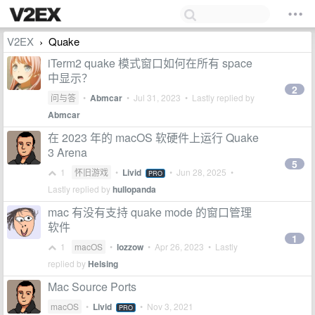
V2EX
Quake
›
iTerm2 quake 模式窗口如何在所有 space
中显示？
2
问与答
•
Abmcar
•
Jul 31, 2023
• Lastly replied by
Abmcar
在 2023 年的 macOS 软硬件上运行 Quake
3 Arena
5
1
怀旧游戏
•
Livid
•
Jun 28, 2025
•
PRO
Lastly replied by
hullopanda
mac 有没有支持 quake mode 的窗口管理
软件
1
1
macOS
•
lozzow
•
Apr 26, 2023
• Lastly
replied by
Helsing
Mac Source Ports
macOS
•
Livid
•
Nov 3, 2021
PRO