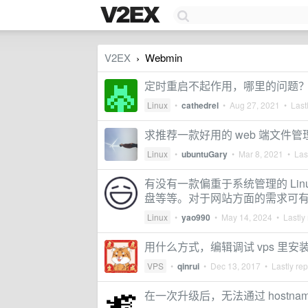
V2EX
Webmin
›
定时重启不起作用，哪里的问题？（
Linux
•
cathedrel
•
Aug 27, 2021
• Lastl
求推荐一款好用的 web 端文件
Linux
•
ubuntuGary
•
Mar 8, 2021
• Last
有没有一款偏重于系统管理的 Li
盘等等。对于网站方面的需求可
Linux
•
yao990
•
May 14, 2024
• Lastly 
用什么方式，编辑调试 vps 里安装在
VPS
•
qinrui
•
Dec 13, 2017
• Lastly rep
在一次升级后，无法通过 hostna