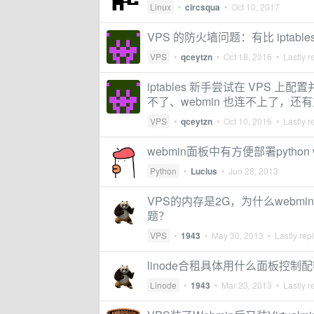
Linux
•
circsqua
•
Oct 10, 2017
VPS 的防火墙问题：有比 iptab
VPS
•
qceytzn
•
Oct 18, 2016
• Lastly r
iptables 新手尝试在 VPS 上
不了、webmin 也连不上了，
VPS
•
qceytzn
•
Oct 10, 2016
• Lastly r
webmin面板中有方便部署pytho
Python
•
Lucius
•
Jun 28, 2013
VPS的内存是2G，为什么webm
题？
VPS
•
1943
•
May 30, 2013
• Lastly rep
linode合租具体用什么面板控制配
Linode
•
1943
•
Mar 23, 2013
• Lastly r