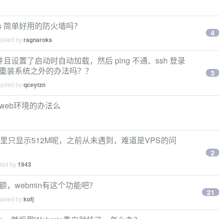
les 简单好用的防火墙吗？
4
eplied by
ragnaroks
配置并且设置了启动时自动加载，然后 ping 不通、ssh 登录
还有重装系统之外的办法吗？？
3
eplied by
qceytzn
n web环境的办法么
in里只显示512M呢，之前从未遇到，难道是VPS的问
2
lied by
1943
额，webmin有这个功能吧？
21
eplied by
kofj