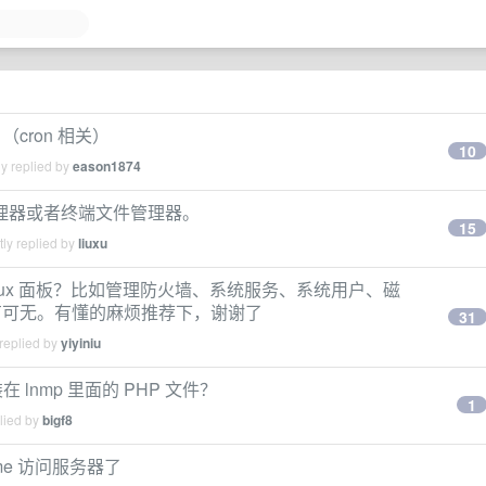
cron 相关）
10
y replied by
eason1874
管理器或者终端文件管理器。
15
ly replied by
liuxu
nux 面板？比如管理防火墙、系统服务、系统用户、磁
有可无。有懂的麻烦推荐下，谢谢了
31
replied by
yiyiniu
 lnmp 里面的 PHP 文件？
1
lied by
bigf8
me 访问服务器了