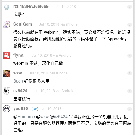
rzti483NAJ66l669
Jul 10, 2018
2
宝塔？
SoulGem
Jul 10, 2018 via iPhone
3
很久以前就在用 webmin，确实不错，英文版不难懂吧。最近没
怎么接触面板，帮朋友维护机器的时候体验了一下 Appnode，
感觉还行。
flynaj
Jul 10, 2018 via Android
4
webmin 不错，汉化自己做
wzw
Jul 10, 2018 via iPhone
5
Bt.cn
好像很多人用
cz5424
Jul 10, 2018 via Android
6
宝塔还行
yao990
Jul 10, 2018
OP
7
@
Humorce
@
wzw
@
cz5424
宝塔我正在另一个机器上用，挺
好用的，只是在服务器管理方面稍显不足，宝塔的优势在于网站
管理。