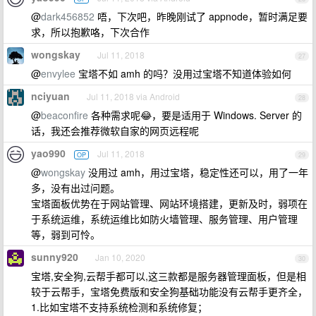
@
dark456852
唔，下次吧，昨晚刚试了 appnode，暂时满足要
求，所以抱歉咯，下次合作
wongskay
Jul 11, 2018
27
@
envylee
宝塔不如 amh 的吗？没用过宝塔不知道体验如何
nciyuan
Jul 11, 2018 via Android
28
@
beaconfire
各种需求呢😂，要是适用于 Windows. Server 的
话，我还会推荐微软自家的网页远程呢
yao990
Jul 11, 2018
OP
29
@
wongskay
没用过 amh，用过宝塔，稳定性还可以，用了一年
多，没有出过问题。
宝塔面板优势在于网站管理、网站环境搭建，更新及时，弱项在
于系统运维，系统运维比如防火墙管理、服务管理、用户管理
等，弱到可怜。
sunny920
Jan 10, 2020
30
宝塔,安全狗,云帮手都可以,这三款都是服务器管理面板，但是相
较于云帮手，宝塔免费版和安全狗基础功能没有云帮手更齐全，
1.比如宝塔不支持系统检测和系统修复；