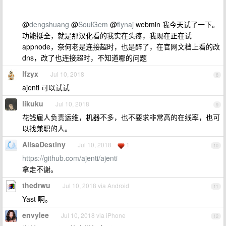
@
dengshuang
@
SoulGem
@
flynaj
webmin 我今天试了一下。
功能挺全，就是那汉化看的我实在头疼，我现在正在试
appnode，奈何老是连接超时，也是醉了，在官网文档上看的改
dns，改了也连接超时，不知道哪的问题
lfzyx
Jul 10, 2018
8
ajenti 可以试试
likuku
Jul 10, 2018
9
花钱雇人负责运维，机器不多，也不要求非常高的在线率，也可
以找兼职的人。
AlisaDestiny
Jul 10, 2018
1
10
https://github.com/ajenti/ajenti
拿走不谢。
thedrwu
Jul 10, 2018 via Android
11
Yast 啊。
envylee
Jul 10, 2018 via iPhone
12