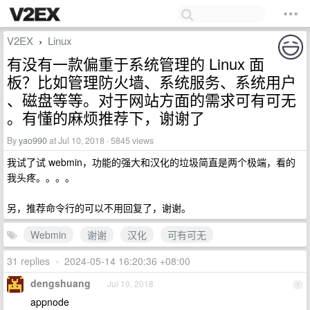
V2EX
Linux
›
有没有一款偏重于系统管理的 Linux 面
板？比如管理防火墙、系统服务、系统用户
、磁盘等等。对于网站方面的需求可有可无
。有懂的麻烦推荐下，谢谢了
By
yao990
at Jul 10, 2018 · 5845 views
我试了试 webmin，功能的强大和汉化的垃圾简直是两个极端，看的
我头疼。。。。
另，推荐命令行的可以不用回复了，谢谢。
Webmin
谢谢
汉化
可有可无
31 replies
•
2024-05-14 16:20:36 +08:00
dengshuang
Jul 10, 2018
1
appnode