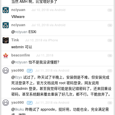
当然 AMH 啊，比宝塔好多了
nciyuan
Jul 10, 2018 via Android
13
VMware
nciyuan
Jul 10, 2018 via Android
14
@
nciyuan
ESXi
Tink
Jul 10, 2018 via iPhone
15
webmin 可以
beaconfire
Jul 11, 2018
16
@
nciyuan
怕不是我没读懂题?
yao990
Jul 11, 2018 via Android
OP
17
@
lfzyx
试过了，昨天试了半晚上，安装倒是不难，但安装完成
死活登录不上，官方文档说用 root 密码登录，网友说用
rootadmin 登录，甚至我觉得可能是我记错密码了，还来回重设
密码，甚至系统翻来覆去重装了好几次，都不行。干脆放弃了。
yao990
Jul 11, 2018 via Android
OP
18
@
likuku
昨晚试了 appnode，挺好用，功能也全，完全满足需
求，谢啦