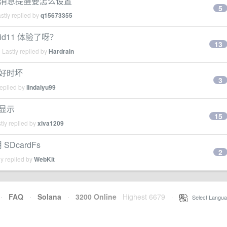
信的消息提醒要怎么设置
5
stly replied by
q15673355
id11 体验了呀？
13
Lastly replied by
Hardrain
头时好时坏
3
replied by
lindaiyu99
法显示
15
tly replied by
xiva1209
SDcardFs
2
y replied by
WebKit
·
FAQ
·
Solana
·
3200 Online
Highest 6679
·
Select Langua