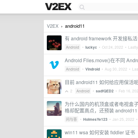
V2EX
android11
›
有 android framework 开发接私
Android
•
luckyc
•
Oct 24, 2022
• Lastly
Android Files.move()在
Android
•
Vindroid
•
Aug 30, 2022
• Last
目前 android11 如何给应用保活
2
Android
•
sadfQED2
•
Feb 16, 20
为什么国内的机顶盒或者电视盒
格却配置高点，还预装 android11
问与答
•
HolmesYe123
•
Jan 25, 2022
• 
win11 wsa 如何安装 fiddler 证书