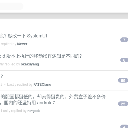
活么? 魔改一下 SystemUI
7
 replied by
l4ever
不同 Android 版本上执行的移动操作逻辑是不同的？
6
ly replied by
okakuyang
呢？
69
22
• Lastly replied by
FATEQiang
子的配置都挺低的，却卖得挺贵的。外贸盒子差不多价
，国内的还坚持用 android7
25
Lastly replied by
notgoda
4