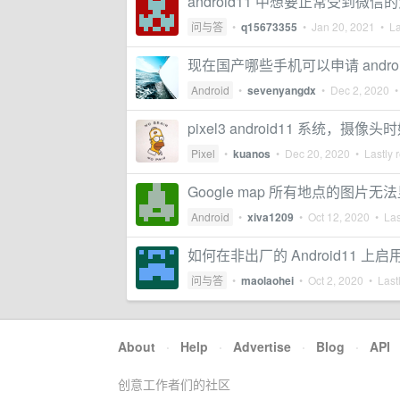
android11 中想要正常受到微
问与答
•
q15673355
•
Jan 20, 2021
• La
现在国产哪些手机可以申请 andro
Android
•
sevenyangdx
•
Dec 2, 2020
• 
pixel3 android11 系统，摄像
Pixel
•
kuanos
•
Dec 20, 2020
• Lastly 
Google map 所有地点的图片无
Android
•
xiva1209
•
Oct 12, 2020
• Las
如何在非出厂的 Android11 上启用 
问与答
•
maolaohei
•
Oct 2, 2020
• Lastl
About
·
Help
·
Advertise
·
Blog
·
API
创意工作者们的社区