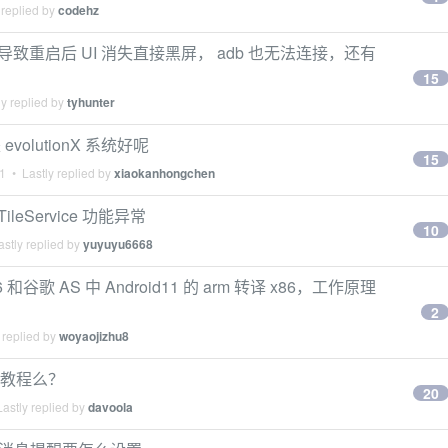
 replied by
codehz
组件导致重启后 UI 消失直接黑屏， adb 也无法连接，还有
15
y replied by
tyhunter
evolutionX 系统好呢
15
21
• Lastly replied by
xiaokanhongchen
TileService 功能异常
10
stly replied by
yuyuyu6668
谷歌 AS 中 Android11 的 arm 转译 x86，工作原理
2
 replied by
woyaojizhu8
信的教程么？
20
astly replied by
davoola