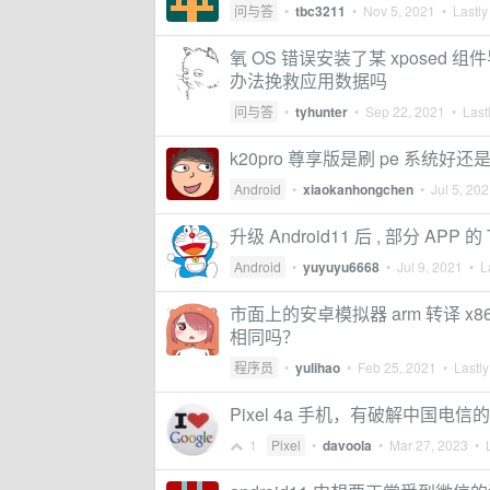
问与答
•
tbc3211
•
Nov 5, 2021
• Lastly
氧 OS 错误安装了某 xposed 
办法挽救应用数据吗
问与答
•
tyhunter
•
Sep 22, 2021
• Lastl
k20pro 尊享版是刷 pe 系统好还是 
Android
•
xiaokanhongchen
•
Jul 5, 20
升级 Android11 后 , 部分 APP 的 
Android
•
yuyuyu6668
•
Jul 9, 2021
• La
市面上的安卓模拟器 arm 转译 x86 和
相同吗？
程序员
•
yulihao
•
Feb 25, 2021
• Lastly
Pixel 4a 手机，有破解中国电
1
Pixel
•
davoola
•
Mar 27, 2023
• L