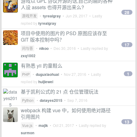
游戏以 GPL 协议开源的话,自己的画的各种
人设 assets 也得开源出来么?
28
游戏开发
•
tyrealgray
•
Jun 29, 2017
• Lastly
replied by
tyrealgray
项目中使用的图片的 PSD 原图应该存至
GIT 版本控制中吗？
17
问与答
•
nikoo
•
Dec 30, 2016
• Lastly replied by
zxq1002
有熟悉 yii 的童鞋么
1
PHP
•
duguxiaohuai
•
Nov 27, 2016
• Lastly
replied by
huijiewei
基于凯利公式的 21 点 仓位管理玩法
Python
•
datayes2015
•
Sep 7, 2016
webpack 构建 vue 中，如何使用绝对路径
引用图片
13
Vue.js
•
majik
•
Oct 21, 2017
• Lastly replied by
surmon