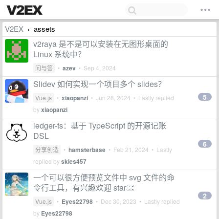
V2EX
assets
›
v2raya 是不是可以安装在无图形桌面的
Linux 系统中？
问与答
•
azev
•
Sep 4, 2024
Slidev 如何实现一个项目多个 slides？
5
Vue.js
•
xiaopanzi
•
Jun 28, 2024
• Lastly replied
by
xiaopanzi
ledger-ts：基于 TypeScript 的开源记账
DSL
6
分享创造
•
hamsterbase
•
Feb 21, 2024
• Lastly
replied by
skies457
一个可以很方便预览文件中 svg 文件的命
令行工具，有兴趣欢迎 star👏
2
Vue.js
•
Eyes22798
•
Dec 30, 2023
• Lastly replied
by
Eyes22798