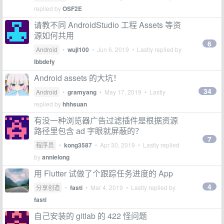
replied by
OSF2E
请教不同 AndroidStudio 工程 Assets 等资
源如何共用
6
Android
•
wujl100
•
Jun 6, 2019
• Lastly replied by
lbbdefy
Android assets 的大坑！
34
Android
•
gramyang
•
May 17, 2019
• Lastly
replied by
hhhsuan
有没一种浏览器广告过滤插件是根据资源
路径里包含 ad 字眼就屏蔽的？
7
程序员
•
kong3587
•
Apr 30, 2019
• Lastly replied
by
annielong
用 Flutter 试做了个跟踪任务进度的 App
4
分享创造
•
fasti
•
Mar 4, 2019
• Lastly replied by
fasti
自己安装的 gitlab 的 422 怪问题