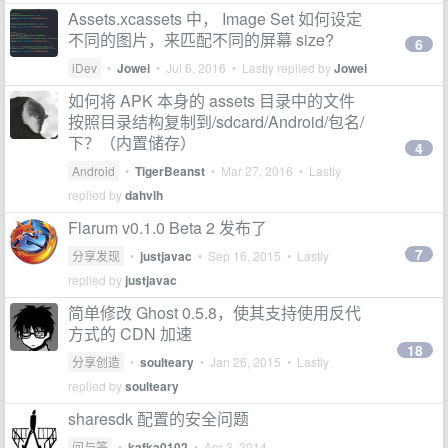
Assets.xcassets 中， Image Set 如何设定
不同的图片，来匹配不同的屏幕 size?
6
iDev
•
Jowei
•
Jul 6, 2016
• Lastly replied by
Jowei
如何将 APK 本身的 assets 目录中的文件
按照目录结构复制到/sdcard/Android/包名/
下？（内置储存）
4
Android
•
TigerBeanst
•
Mar 27, 2016
• Lastly
replied by
dahvlh
Flarum v0.1.0 Beta 2 发布了
7
分享发现
•
justjavac
•
Sep 16, 2015
• Lastly
replied by
justjavac
简单修改 Ghost 0.5.8，使其支持使用反代
方式的 CDN 加速
18
分享创造
•
soulteary
•
Jan 26, 2015
• Lastly
replied by
soulteary
sharesdk 配置的安全问题
问与答
•
kafka0102
•
Apr 3, 2014