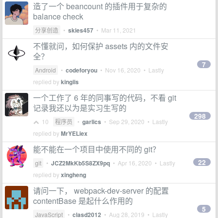
造了一个 beancount 的插件用于复杂的
balance check
分享创造
•
skies457
•
Mar 11, 2021
不懂就问，如何保护 assets 内的文件安
全？
7
Android
•
codeforyou
•
Nov 16, 2020
• Lastly
replied by
kingiis
一个工作了 6 年的同事写的代码，不看 git
记录我还以为是实习生写的
298
10
程序员
•
garlics
•
Sep 29, 2020
• Lastly
replied by
MrYELiex
能不能在一个项目中使用不同的 git？
22
git
•
JCZ2MkKb5S8ZX9pq
•
Apr 16, 2020
• Lastly
replied by
xingheng
请问一下， webpack-dev-server 的配置
contentBase 是起什么作用的
5
JavaScript
•
clasd2012
•
Aug 28, 2019
• Lastly