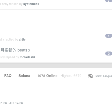
7
Lastly replied by
systemcall
1
tly replied by
zhjie
7 月换新的 beats x
2
tly replied by
mofadashi
·
FAQ
·
Solana
·
1078 Online
Highest 6679
·
Select Langua
11:06
·
JFK 14:06