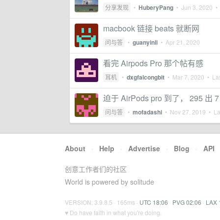
分享发现
•
HuberyPang
•
Jun 3, 2020
• 
macbook 链接 beats 就断网
问与答
•
guanyinli
•
Apr 21, 2020
看完 Airpods Pro 那个帖有感
耳机
•
dxgfalcongbit
•
Mar 7, 2020
• Las
迫于 AirPods pro 到了， 295 出 
问与答
•
mofadashi
•
Nov 27, 2019
• Las
About
·
Help
·
Advertise
·
Blog
·
API
创意工作者们的社区
World is powered by solitude
VERSION: 3.9.8.5 · 165ms ·
UTC 18:06
·
PVG 02:06
·
LAX 
♥ Do have faith in what you're doing.