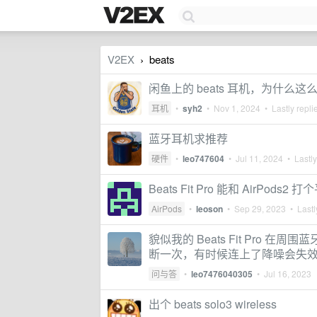
V2EX
beats
›
闲鱼上的 beats 耳机，为什么这
耳机
•
syh2
•
Nov 1, 2024
• Lastly repli
蓝牙耳机求推荐
硬件
•
leo747604
•
Jul 11, 2024
• Lastly
Beats Fit Pro 能和 AirPods2 
AirPods
•
leoson
•
Sep 29, 2023
• Lastl
貌似我的 Beats Fit Pro
断一次，有时候连上了降噪会失
问与答
•
leo7476040305
•
Jul 16, 2023
出个 beats solo3 wireless