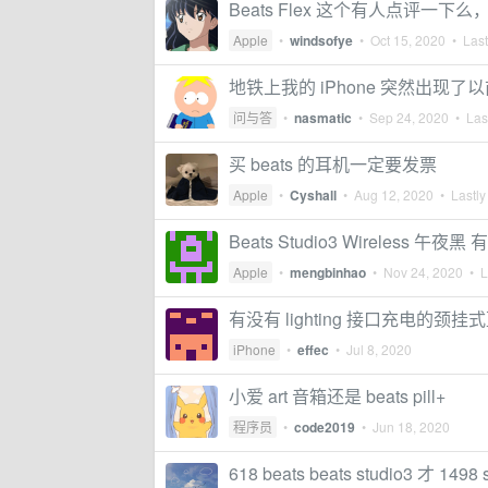
Beats Flex 这个有人点评一
Apple
•
windsofye
•
Oct 15, 2020
• Last
地铁上我的 iPhone 突然出现了
问与答
•
nasmatic
•
Sep 24, 2020
• Last
买 beats 的耳机一定要发票
Apple
•
Cyshall
•
Aug 12, 2020
• Lastly
Beats Studio3 Wireless 午夜
Apple
•
mengbinhao
•
Nov 24, 2020
• La
有没有 lighting 接口充电的颈
iPhone
•
effec
•
Jul 8, 2020
小爱 art 音箱还是 beats pill+
程序员
•
code2019
•
Jun 18, 2020
618 beats beats studio3