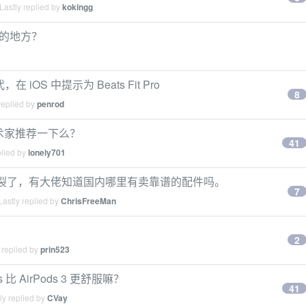
Lastly replied by
kokingg
靠谱的地方？
代，在 iOS 中提示为 Beats Fit Pro
8
replied by
penrod
术家推荐一下么？
41
plied by
lonely701
部的皮垫开裂了，有大佬知道国内哪里有卖靠谱的配件吗。
7
astly replied by
ChrisFreeMan
2
 replied by
prin523
比 AirPods 3 更舒服嘛？
41
ly replied by
CVay