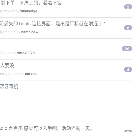
下么，刚下单，下周三到，看着不错
2
ly replied by
windsofye
以前丢失的 beats 连接界面，是不是耳机就在附近了？
8
ly replied by
namelosw
26
 replied by
xmcx0328
黑 有人要没
4
stly replied by
catvoo
挂式蓝牙耳机
 才 1498 solo 九百多 感觉可以入手啊，活动还剩一天。