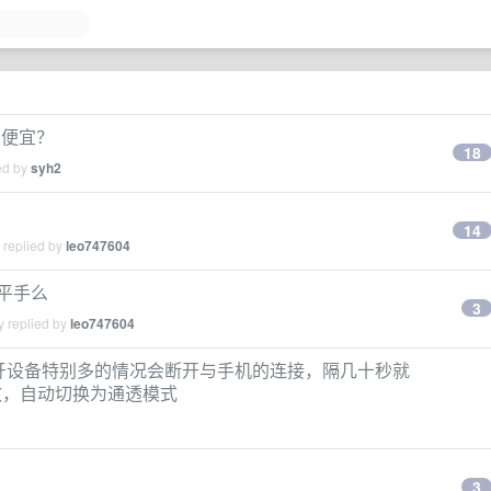
么便宜？
18
ed by
syh2
14
 replied by
leo747604
打个平手么
3
y replied by
leo747604
 在周围蓝牙设备特别多的情况会断开与手机的连接，隔几十秒就
效，自动切换为通透模式
3