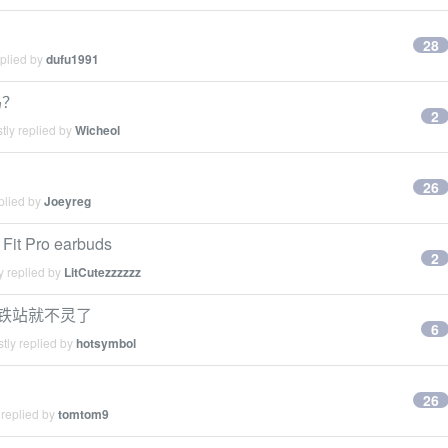
28
eplied by
dufu1991
吗？
2
tly replied by
Wicheol
26
plied by
Joeyreg
Pro earbuds
2
y replied by
LitCutezzzzzz
 一进高铁站就不灵了
6
tly replied by
hotsymbol
26
 replied by
tomtom9