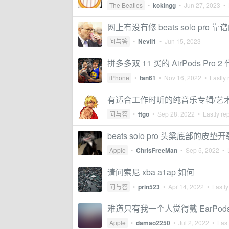
The Beatles
•
kokingg
•
Jun 27, 2023
• 
网上有没有修 beats solo pro 
问与答
•
Nevil1
•
Jun 15, 2023
拼多多双 11 买的 AirPods Pro 2 
iPhone
•
tan61
•
Nov 16, 2022
• Lastly 
有适合工作时听的纯音乐专辑/艺
问与答
•
ttgo
•
Sep 28, 2022
• Lastly re
beats solo pro 头梁底
Apple
•
ChrisFreeMan
•
Sep 5, 2022
• L
请问索尼 xba a1ap 如何
问与答
•
prin523
•
Apr 14, 2022
• Lastly
难道只有我一个人觉得戴 EarPods 
Apple
•
damao2250
•
Jul 2, 2022
• Last