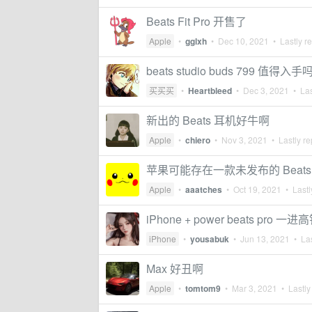
Beats Fit Pro 开售了
Apple
•
gglxh
•
Dec 10, 2021
• Lastly r
beats studio buds 799 值得入手
买买买
•
Heartbleed
•
Dec 3, 2021
• Las
新出的 Beats 耳机好牛啊
Apple
•
chiero
•
Nov 3, 2021
• Lastly re
苹果可能存在一款未发布的 Beats Fit 
Apple
•
aaatches
•
Oct 19, 2021
• Lastl
iPhone + power beats pro
iPhone
•
yousabuk
•
Jun 13, 2021
• Las
Max 好丑啊
Apple
•
tomtom9
•
Mar 3, 2021
• Lastly