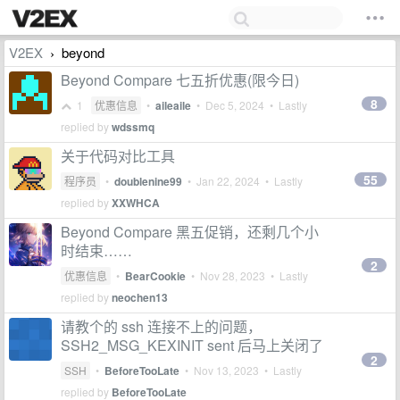
V2EX
beyond
›
Beyond Compare 七五折优惠(限今日)
8
1
优惠信息
•
aileaile
•
Dec 5, 2024
• Lastly
replied by
wdssmq
关于代码对比工具
55
程序员
•
doublenine99
•
Jan 22, 2024
• Lastly
replied by
XXWHCA
Beyond Compare 黑五促销，还剩几个小
时结束……
2
优惠信息
•
BearCookie
•
Nov 28, 2023
• Lastly
replied by
neochen13
请教个的 ssh 连接不上的问题，
SSH2_MSG_KEXINIT sent 后马上关闭了
2
SSH
•
BeforeTooLate
•
Nov 13, 2023
• Lastly
replied by
BeforeTooLate