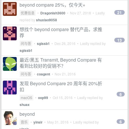
beyond compare 25%，仅今天+
21
优惠信息
•
Dragonish3600
•
Nov 27, 2018
• Lastly
replied by
shuxiao9058
想找个 beyond compare 替代产品，求推
荐
13
问与答
•
sgissb1
•
Dec 26, 2016
• Lastly replied by
sgissb1
最近/黑五 Transmit, Beyond Compare 有
看到比较好的促销不？
问与答
•
coagent
•
Nov 21, 2016
发现 Beyond Compare 20 周年有 20%折
扣
6
macOS
•
oop99
•
Oct 15, 2016
• Lastly replied by
shuax
beyond
6
音乐
•
yinsir
•
May 31, 2016
• Lastly replied by