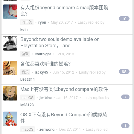
有人组织beyond compare 4 mac版本团购
么？
10
问与答
•
ryon
•
May 20, 2017
• Lastly replied by
kein
Beyond: two souls demo available on
Playstation Store， and...
游戏
•
ifournight
•
Oct 8, 2013
各位都喜欢听谁的摇滚？
68
音乐
•
jacky45
•
Jun 15, 2012
• Lastly replied by
b362311
Mac上有没有类似beyond compare的软件
7
macOS
•
jimbinc
•
Jan 16, 2017
• Lastly replied by
lq98123
OS X下有没有Beyond Compare的类似软
件
1
macOS
•
zenwong
•
Dec 27, 2011
• Lastly replied