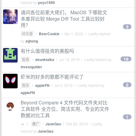
replied by
yeyu1989
请问各位前辈大佬们， MacOS 下哪款文
本差异比较 Merge Diff Tool 工具比较好
用？
3
问与答
•
BearCookie
•
Apr 1, 2022
• Lastly replied
by
zqhong
有什么值得投资的美股吗
19
投资
•
skunktalks
•
Jul 19, 2019
• Lastly replied by
investguider
虾米的好多的歌都不能评论了
2
音乐
•
appleFN
•
Jul 2, 2019
• Lastly replied by
appleFN
Beyond Compare 4 文件代码文件夹对比
工具软件 全方位、简洁实用、专业的文件
数据对比工具
1
1
推广
•
JaneGao
•
Feb 26, 2019
• Lastly
replied by
JaneGao