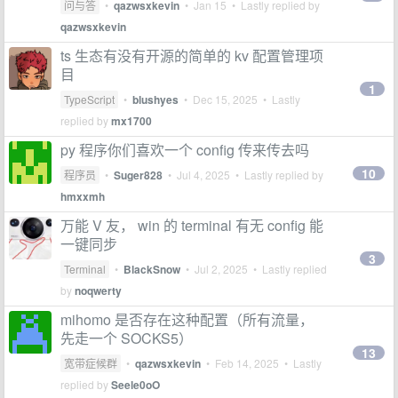
问与答
•
qazwsxkevin
•
Jan 15
• Lastly replied by
qazwsxkevin
ts 生态有没有开源的简单的 kv 配置管理项
目
1
TypeScript
•
blushyes
•
Dec 15, 2025
• Lastly
replied by
mx1700
py 程序你们喜欢一个 config 传来传去吗
10
程序员
•
Suger828
•
Jul 4, 2025
• Lastly replied by
hmxxmh
万能 V 友， win 的 terminal 有无 config 能
一键同步
3
Terminal
•
BlackSnow
•
Jul 2, 2025
• Lastly replied
by
noqwerty
mihomo 是否存在这种配置（所有流量，
先走一个 SOCKS5）
13
宽带症候群
•
qazwsxkevin
•
Feb 14, 2025
• Lastly
replied by
Seele0oO