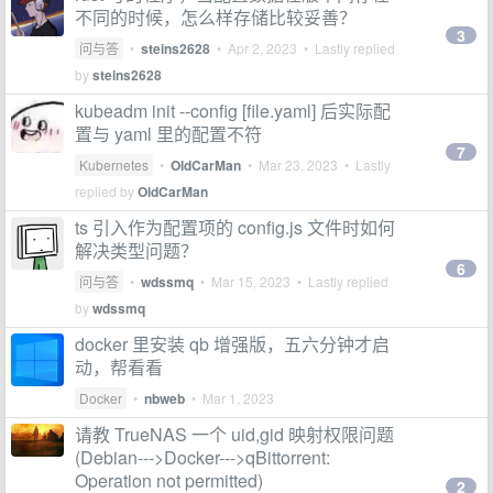
不同的时候，怎么样存储比较妥善？
3
问与答
•
steins2628
•
Apr 2, 2023
• Lastly replied
by
steins2628
kubeadm init --config [file.yaml] 后实际配
置与 yaml 里的配置不符
7
Kubernetes
•
OldCarMan
•
Mar 23, 2023
• Lastly
replied by
OldCarMan
ts 引入作为配置项的 config.js 文件时如何
解决类型问题？
6
问与答
•
wdssmq
•
Mar 15, 2023
• Lastly replied
by
wdssmq
docker 里安装 qb 增强版，五六分钟才启
动，帮看看
Docker
•
nbweb
•
Mar 1, 2023
请教 TrueNAS 一个 uid,gid 映射权限问题
(Debian--->Docker--->qBittorrent:
Operation not permitted)
2