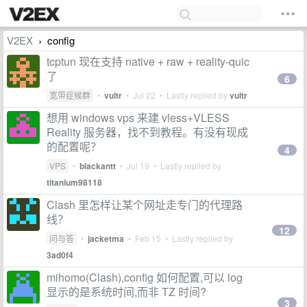
V2EX
config
›
tcptun 现在支持 native + raw + reality-quic
了
6
宽带症候群
•
vultr
•
Jul 22
• Lastly replied by
vultr
想用 windows vps 来建 vless+VLESS
Reality 服务器，找不到教程。有没有现成
的配置呢？
4
VPS
•
blackantt
•
Jul 19
• Lastly replied by
titanium98118
Clash 里怎样让某个网址走专门的代理路
线？
12
问与答
•
jacketma
•
Feb 15
• Lastly replied by
3ad0f4
mihomo(Clash),config 如何配置,可以 log
显示的是系统时间,而非 TZ 时间?
3