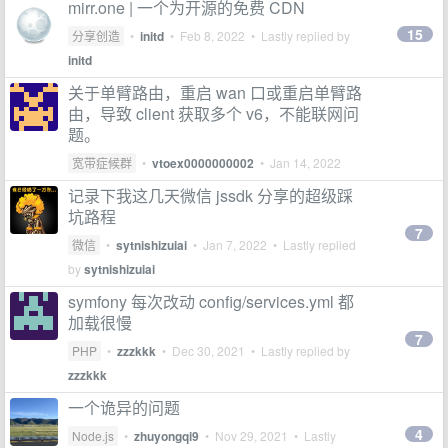
mirr.one | 一个为开源的免费 CDN
15
分享创造
•
initd
•
Feb 8, 2022
• Lastly replied by
initd
关于单臂路由，重启 wan 口或重启单臂路
由，导致 client 获取多个 v6，不能联网问
题。
宽带症候群
•
vtoex0000000002
•
Jan 14, 2022
记录下我这几天微信 jssdk 分享的超级踩
坑路程
7
微信
•
sytnishizuiai
•
Jan 7, 2022
• Lastly replied
by
sytnishizuiai
symfony 每次改动 config/services.yml 都
加载很慢
7
PHP
•
zzzkkk
•
Dec 30, 2021
• Lastly replied by
zzzkkk
一个诡异的问题
4
Node.js
•
zhuyongqi9
•
Nov 29, 2021
• Lastly