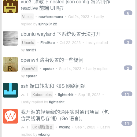
vue3: 请教下 nested json config 怎么制作
reactive 前端 UI 呢？
6
Vue.js
•
nowheremanx
•
Oct 24, 2023
• Lastly
replied by
sjhhjx0122
ubuntu wayland 下系统设置无法打开
3
Ubuntu
•
FindHao
•
Oct 22, 2023
• Lastly replied
by
ho121
openwrt 路由设置的一些疑问
2
OpenWrt
•
cpstar
•
Sep 14, 2023
• Lastly replied
by
cpstar
ssh 端口转发和 K8S 网络问题
11
1
Kubernetes
•
fighterhit
•
Sep 15, 2023
•
Lastly replied by
fighterhit
我开源的轻量级的通用实时通讯项目（包
含离线消息存储）(Go 语言)。
11
1
Go 编程语言
•
wkong
•
Sep 1, 2023
• Lastly
replied by
wkong