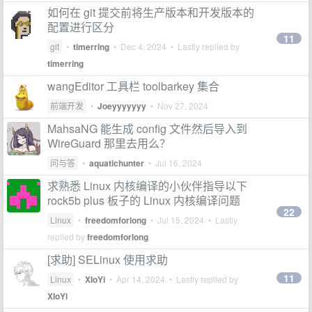
如何在 git 提交前将生产版本和开发版本的
配置进行区分
11
git
•
timerring
•
Dec 4, 2024
• Lastly replied by
timerring
wangEditor 工具栏 toolbarkey 集合
前端开发
•
Joeyyyyyyy
•
Nov 27, 2024
MahsaNG 能生成 config 文件然后导入到
WireGuard 那里去用么？
问与答
•
aquatichunter
•
Jul 16, 2024
求熟悉 Linux 内核编译的小伙伴指导以下
rock5b plus 板子的 Linux 内核编译问题
22
Linux
•
freedomforlong
•
Jul 15, 2024
• Lastly
replied by
freedomforlong
[求助] SELinux 使用求助
11
Linux
•
XIoYi
•
Apr 14, 2024
• Lastly replied by
XIoYi