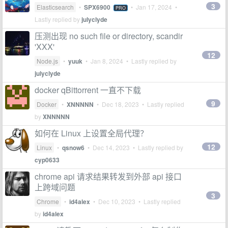
3
Elasticsearch
•
SPX6900
•
Jan 17, 2024
•
PRO
Lastly replied by
julyclyde
压测出现 no such file or directory, scandir
'XXX'
12
Node.js
•
yuuk
•
Jan 8, 2024
• Lastly replied by
julyclyde
docker qBittorrent 一直不下载
9
Docker
•
XNNNNN
•
Dec 18, 2023
• Lastly replied
by
XNNNNN
如何在 Linux 上设置全局代理？
12
Linux
•
qsnow6
•
Dec 14, 2023
• Lastly replied by
cyp0633
chrome api 请求结果转发到外部 api 接口
上跨域问题
3
Chrome
•
id4alex
•
Dec 10, 2023
• Lastly replied
by
id4alex