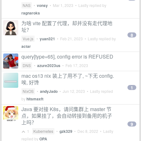
NAS
•
vonsy
•
Mar 1, 2023
• Lastly replied by
ragnaroks
为啥 vite 配置了代理，却并没有走代理地
址？
8
Vue.js
•
yuan321
•
Feb 21, 2023
• Lastly replied by
actar
query[type=65], config error is REFUSED
DNS
•
azure2023us
•
Feb 17, 2023
mac os13 nix 装上了用不了, ~下无 config.
唉, 好馋
1
NixOS
•
andyJado
•
Jun 12, 2023
• Lastly replied
by
hitsmaxft
Java 要对接 K8s，请问集群上 master 节
点，如果挂了，会自动转接到备用的机子
上吗？
9
1
Kubernetes
•
gzk329
•
Dec 8, 2022
• Lastly
replied by
OPA