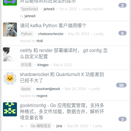
并且能得到对应类型的提示
2
TypeScript
•
jahnsli
•
Oct 4, 2022
• Lastly replied
by
jahnsli
请问 kafka Python 客户端用哪个
6
Python
•
chaleaochexist
•
Sep 30, 2022
• Lastly
replied by
tfull
netlify 和 render 部署编译时， git config 怎
么自定义配置
问与答
•
kingpo
•
Sep 8, 2022
shadowrocket 和 Quantumult X 功能差别
已经不大了
36
Apple
•
wuxkwnjjwoxk
•
Mar 25, 2024
• Lastly
replied by
regent
gookit/config - Go 应用配置管理，支持多
种格式，多文件加载，数据合并，解析环
境变量名等
3
1
Go 编程语言
•
jxia
•
Sep 26, 2022
• Lastly