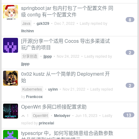
springboot jar 包内打包了一个配置文件 同
级 config 有一个配置文件
8
Java
•
gzk329
•
Dec 7, 2022
• Lastly replied by
litchinn
[开源]分享一个适用 Cocos 导出多渠道试
玩广告的项目
2
分享创造
•
jjppp
•
Nov 24, 2022
• Lastly replied by
jjppp
0x02 kustz 从一个简单的 Deployment 开
始
2
Kubernetes
•
uyinn
•
Nov 21, 2022
• Lastly replied
by
Frankcox
OpenWrt 多网口桥接配置求助
13
1
OpenWrt
•
Melodyer
•
Jun 15, 2023
• Lastly
replied by
princelai
typescripr 中，如何写能随意组合函数参数