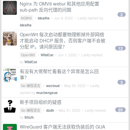
Nginx 为 OMV6 webui 和其他应用配置
sub-path 反向代理的问题
2
NGINX
•
idealhs
•
Jun 9, 2022
• Lastly replied by
idealhs
OpenWrt 每次启动都要物理断掉外部网络
才能启动 DHCP 服务，否则客户端不会被
分配 IP。请问原因是？
12
OpenWrt
•
WildCat
•
Jun 1, 2022
• Lastly replied
by
WildCat
有没有大佬帮忙看看这个异常是怎么回
事？
3
Go 编程语言
•
wzcloud
•
May 30, 2022
• Lastly
replied by
muchengxue
新手项目组织的疑惑
25
Go 编程语言
•
dzdh
•
May 31, 2022
• Lastly replied
by
ShiJh
WireGuard 客户端无法获取伪装后的 GUA