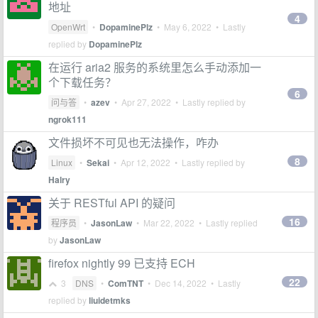
地址
4
OpenWrt
•
DopaminePlz
•
May 6, 2022
• Lastly
replied by
DopaminePlz
在运行 aria2 服务的系统里怎么手动添加一
个下载任务？
6
问与答
•
azev
•
Apr 27, 2022
• Lastly replied by
ngrok111
文件损坏不可见也无法操作，咋办
8
Linux
•
Sekai
•
Apr 12, 2022
• Lastly replied by
Halry
关于 RESTful API 的疑问
16
程序员
•
JasonLaw
•
Mar 22, 2022
• Lastly replied
by
JasonLaw
firefox nightly 99 已支持 ECH
22
3
DNS
•
ComTNT
•
Dec 14, 2022
• Lastly
replied by
liuidetmks