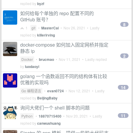
replied by
byzf
如何给每个单独的 repo 配置不同的
GitHub 账号？
8
1
git
•
MasterCai
•
Nov 26, 2021
• Lastly
replied by
killerirving
docker-compose 如何加入固定网桥并指定
静态 ip
2
Docker
•
brucmao
•
Nov 11, 2021
• Lastly replied
by
luodaoyi
golang 一个函数返回不同的结构体有比较
优雅的实现吗
14
Go 编程语言
•
evan0724
•
Nov 12, 2021
• Lastly
replied by
BeijingBaby
询问大佬们一个 shell 脚本的问题
11
Python
•
18870715400
•
Nov 20, 2021
• Lastly
replied by
canwushuang
Sinatra 的 app 模板，提供一些胶水代码支