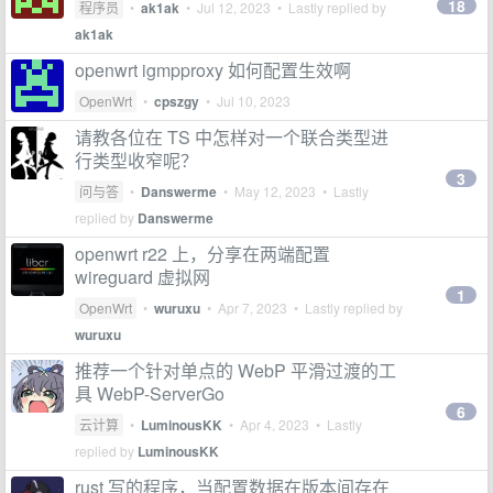
18
程序员
•
ak1ak
•
Jul 12, 2023
• Lastly replied by
ak1ak
openwrt igmpproxy 如何配置生效啊
OpenWrt
•
cpszgy
•
Jul 10, 2023
请教各位在 TS 中怎样对一个联合类型进
行类型收窄呢？
3
问与答
•
Danswerme
•
May 12, 2023
• Lastly
replied by
Danswerme
openwrt r22 上，分享在两端配置
wireguard 虚拟网
1
OpenWrt
•
wuruxu
•
Apr 7, 2023
• Lastly replied by
wuruxu
推荐一个针对单点的 WebP 平滑过渡的工
具 WebP-ServerGo
6
云计算
•
LuminousKK
•
Apr 4, 2023
• Lastly
replied by
LuminousKK
rust 写的程序，当配置数据在版本间存在