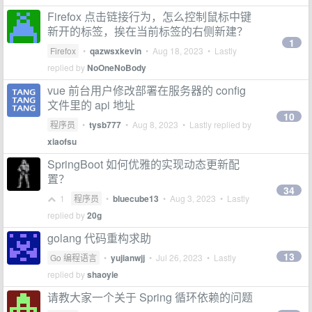
Firefox 点击链接行为，怎么控制鼠标中键
新开的标签，挨在当前标签的右侧新建？
1
Firefox
•
qazwsxkevin
•
Aug 18, 2023
• Lastly
replied by
NoOneNoBody
vue 前台用户修改部署在服务器的 config
文件里的 api 地址
10
程序员
•
tysb777
•
Aug 8, 2023
• Lastly replied by
xiaofsu
SpringBoot 如何优雅的实现动态更新配
置？
34
1
程序员
•
bluecube13
•
Aug 3, 2023
• Lastly
replied by
20g
golang 代码重构求助
13
Go 编程语言
•
yujianwjj
•
Jul 26, 2023
• Lastly
replied by
shaoyie
请教大家一个关于 Spring 循环依赖的问题