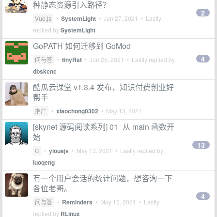
种静态资源引入路径？
2
Vue.js
•
SystemLight
•
Jun 27, 2021
• Lastly
replied by
SystemLight
GoPATH 如何迁移到 GoMod
4
问与答
•
tinyRat
•
Jun 25, 2021
• Lastly replied by
dbskcnc
酷瓜云课堂 v1.3.4 发布，知识付费创业好
帮手
推广
•
xiaochong0302
•
May 13, 2021
[skynet 源码阅读系列] 01_从 main 函数开
始
13
C
•
yiouejv
•
May 13, 2021
• Lastly replied by
luoqeng
有一个用户会话的统计问题，想咨询一下
各位老哥。
4
问与答
•
Reminders
•
May 15, 2021
• Lastly
replied by
RLinux