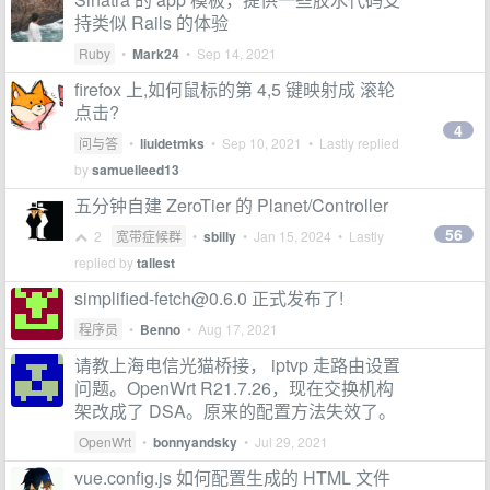
持类似 Rails 的体验
Ruby
•
Mark24
•
Sep 14, 2021
firefox 上,如何鼠标的第 4,5 键映射成 滚轮
点击?
4
问与答
•
liuidetmks
•
Sep 10, 2021
• Lastly replied
by
samuelleed13
五分钟自建 ZeroTier 的 Planet/Controller
56
2
宽带症候群
•
sbilly
•
Jan 15, 2024
• Lastly
replied by
tallest
simplified-fetch@0.6.0
正式发布了!
程序员
•
Benno
•
Aug 17, 2021
请教上海电信光猫桥接， iptvp 走路由设置
问题。OpenWrt R21.7.26，现在交换机构
架改成了 DSA。原来的配置方法失效了。
OpenWrt
•
bonnyandsky
•
Jul 29, 2021
vue.config.js 如何配置生成的 HTML 文件