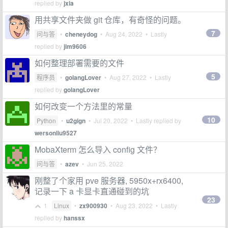
replied by
jxia
用共享文件夹做 git 仓库，有奇怪的问题。
7
问与答
•
cheneydog
•
Aug 24, 2022
• Lastly
replied by
jim9606
如何整理部署需要的文件
5
程序员
•
golangLover
•
Aug 27, 2022
• Lastly
replied by
golangLover
如何改变一个方法里的常量
10
Python
•
u2gign
•
Jul 20, 2022
• Lastly replied by
wersonliu9527
MobaXterm 怎么导入 config 文件？
问与答
•
azev
•
Jun 25, 2022
刚整了个家用 pve 服务器, 5950x+rx6400,
记录一下 a 卡显卡直通碰到的坑
23
1
Linux
•
zx900930
•
Aug 23, 2022
• Lastly
replied by
hanssx