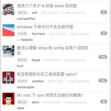
请求几个关于 ts 封装 axios 的问题
7
程序员
•
zzlit
•
Feb 24, 2021
• Lastly replied by
myCupOfTea
windows 下命令行不走全局代理
7
问与答
•
TomVista
•
Feb 19, 2021
• Lastly replied
by
Yadomin
要怎么理解 setup 和 config 这两个词的区
别
13
程序员
•
floyda
•
Feb 8, 2021
• Lastly replied by
imn1
有没有图形化的工具来配置 nginx？
14
NGINX
•
zealinux
•
Feb 6, 2021
• Lastly replied by
weixiangzhe
M1 mac 下 npm 突然无法做任何事情？
6
程序员
•
allele
•
Jan 25, 2021
• Lastly replied by
allele