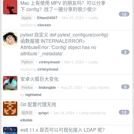
Mac 上有使用 MPV 的朋友吗？可以分享
下 config？找了一圈分享的很少很少
12
Apple
•
Ethan24067
•
Mar 25, 2024
• Lastly
replied by
clocean
pytest 自定义 def pytest_configure(config)
函数报错 INTERNALERROR>
AttributeError: 'Config' object has no
3
attribute '_metadata'
Python
•
ctrlmymood
•
Mar 6, 2024
• Lastly
replied by
ctrlmymood
安卓火狐巨大变化
5
Firefox
•
lindongbin
•
Aug 25, 2025
• Lastly replied
by
nightwind
Git 配置代理无效
13
程序员
•
qviqvi
•
Jan 24, 2024
• Lastly replied by
elboble
es8.11.x 是否可以可视化接入 LDAP 呢？