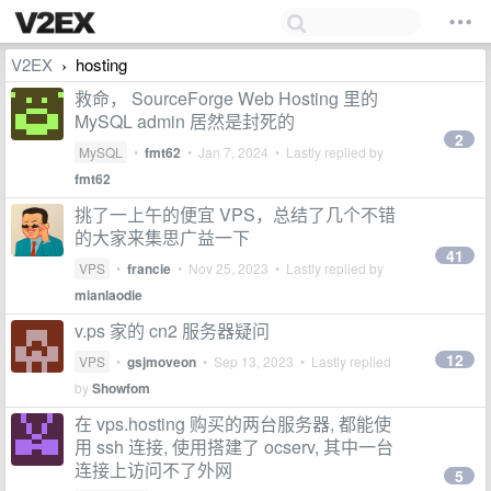
V2EX
hosting
›
救命， SourceForge Web Hosting 里的
MySQL admin 居然是封死的
2
MySQL
•
fmt62
•
Jan 7, 2024
• Lastly replied by
fmt62
挑了一上午的便宜 VPS，总结了几个不错
的大家来集思广益一下
41
VPS
•
francie
•
Nov 25, 2023
• Lastly replied by
mianlaodie
v.ps 家的 cn2 服务器疑问
12
VPS
•
gsjmoveon
•
Sep 13, 2023
• Lastly replied
by
Showfom
在 vps.hosting 购买的两台服务器, 都能使
用 ssh 连接, 使用搭建了 ocserv, 其中一台
连接上访问不了外网
5