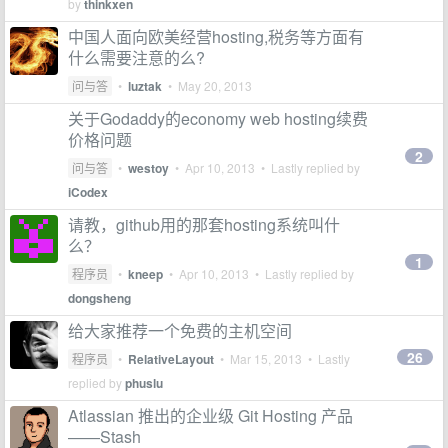
by
thinkxen
中国人面向欧美经营hosting,税务等方面有
什么需要注意的么?
问与答
•
luztak
•
May 20, 2013
关于Godaddy的economy web hosting续费
价格问题
2
问与答
•
westoy
•
Apr 10, 2013
• Lastly replied by
iCodex
请教，github用的那套hosting系统叫什
么？
1
程序员
•
kneep
•
Apr 10, 2013
• Lastly replied by
dongsheng
给大家推荐一个免费的主机空间
26
程序员
•
RelativeLayout
•
Mar 15, 2013
• Lastly
replied by
phuslu
Atlassian 推出的企业级 Git Hosting 产品
——Stash