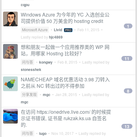
cqpu
Windows Azure 为今年的 YC 入选创业公
司提供价值 50 万美金的 hosting credit
1
Microsoft Azure
•
Livid
•
Feb 11, 2015
•
PRO
Lastly replied by
hjc4869
想和朋友一起做一个应用推荐类的 WP 网
站，用哪家 Hosting 比较好？
11
问与答
•
kongwy
•
Feb 8, 2015
• Lastly replied by
stonesshek
NAMECHEAP 域名优惠活动 3.98 刀转入
之前从 NC 转出过的不得参加
8
分享发现
•
mgc
•
Jan 28, 2015
• Lastly replied by
mgc
在访问 https://onedrive.live.com/ 的时候提
示证书错误, 证书是 rukzak.ks.ua 自签名
的.
13
问与答
•
iugo
•
Nov 10, 2017
• Lastly replied by