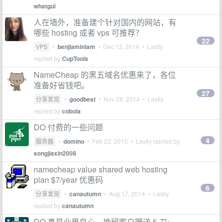
whatgui
人在墙外，准备建个针对国内的网站，有
哪些 hosting 或者 vps 可推荐？
22
VPS
•
benjiaminlam
•
Dec 12, 2014
• Lastly
replied by
CupTools
NameCheap 的黑五域名优惠来了，各位
准备好省钱吧。
27
分享发现
•
goodbest
•
Nov 28, 2014
• Lastly
replied by
cobola
DO 付费的一些问题
4
服务器
•
domino
•
Feb 22, 2015
• Lastly replied by
songjiaxin2008
namecheap value shared web hosting
plan $7/year 优惠码
6
分享发现
•
canautumn
•
Aug 17, 2014
• Lastly
replied by
canautumn
DO 真是业界良心，挽留客户赠送 5 刀~