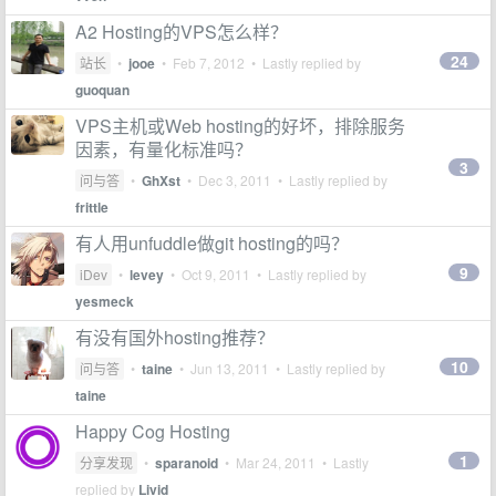
A2 Hosting的VPS怎么样？
24
站长
•
jooe
•
Feb 7, 2012
• Lastly replied by
guoquan
VPS主机或Web hosting的好坏，排除服务
因素，有量化标准吗？
3
问与答
•
GhXst
•
Dec 3, 2011
• Lastly replied by
frittle
有人用unfuddle做git hosting的吗？
9
iDev
•
levey
•
Oct 9, 2011
• Lastly replied by
yesmeck
有没有国外hosting推荐？
10
问与答
•
taine
•
Jun 13, 2011
• Lastly replied by
taine
Happy Cog Hosting
1
分享发现
•
sparanoid
•
Mar 24, 2011
• Lastly
replied by
Livid