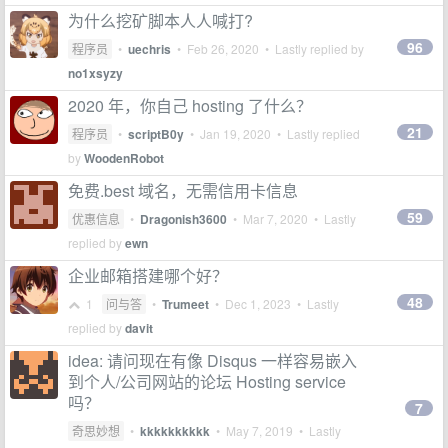
为什么挖矿脚本人人喊打?
96
程序员
•
uechris
•
Feb 26, 2020
• Lastly replied by
no1xsyzy
2020 年，你自己 hosting 了什么？
21
程序员
•
scriptB0y
•
Jan 19, 2020
• Lastly replied
by
WoodenRobot
免费.best 域名，无需信用卡信息
59
优惠信息
•
Dragonish3600
•
Mar 7, 2020
• Lastly
replied by
ewn
企业邮箱搭建哪个好？
48
1
问与答
•
Trumeet
•
Dec 1, 2023
• Lastly
replied by
davit
idea: 请问现在有像 Disqus 一样容易嵌入
到个人/公司网站的论坛 Hosting service
吗？
7
奇思妙想
•
kkkkkkkkkk
•
May 7, 2019
• Lastly