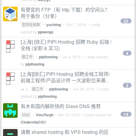
有便宜的 FTP（有 http 下载）的空间么？
用于备份（分享）
22
宽带症候群
•
yuchting
•
Dec 7, 2016
• Lastly
replied by
ppwangs
[上海] [徐汇] PIPI Hosting 招聘 Ruby 后端 /
全栈 (全职 & 实习)
4
酷工作
•
pipihosting
•
Jul 4, 2016
• Lastly replied
by
pipihosting
[上海][徐汇] PIPI Hosting 招聘全栈工程师/
前端工程师/产品设计师 一大波职位来袭..
2
2
酷工作
•
pipihosting
•
Jun 26, 2016
• Lastly
replied by
pipihosting
有木有国内解析快的 Slave DNS 推荐
14
DNS
•
VmuTargh
•
Apr 10, 2016
• Lastly replied by
CinderellaCiCi
请教 shared hosting 和 VPS hosting 的区