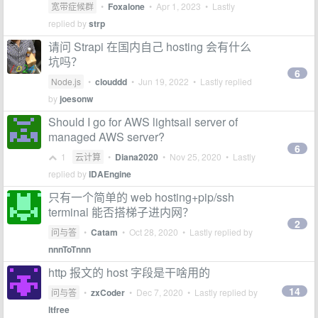
宽带症候群
•
Foxalone
•
Apr 1, 2023
• Lastly
replied by
strp
请问 Strapi 在国内自己 hosting 会有什么
坑吗？
6
Node.js
•
clouddd
•
Jun 19, 2022
• Lastly replied
by
joesonw
Should I go for AWS lightsail server of
managed AWS server?
6
1
云计算
•
Diana2020
•
Nov 25, 2020
• Lastly
replied by
IDAEngine
只有一个简单的 web hosting+pip/ssh
terminal 能否搭梯子进内网？
2
问与答
•
Catam
•
Oct 28, 2020
• Lastly replied by
nnnToTnnn
http 报文的 host 字段是干啥用的
14
问与答
•
zxCoder
•
Dec 7, 2020
• Lastly replied by
ltfree