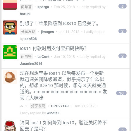
5
问与答
•
sparga
•
Feb 25, 2018
• Lastly replied by
haruhi
别想了！苹果降级到 iOS10 已经关了。
2
分享发现
•
jimages
•
Jan 11, 2018
• Lastly replied
by
sen506
ios11 付款时用支付宝扫码快吗？
2
问与答
•
LeCent
•
Jan 10, 2018
• Lastly replied by
Jasmine2016
现在想想苹果 ios11 以后每发布一个更新
就迅速关闭降级通道，似乎揭示了什么似
的，想想 iOS10 那时候，哪有 3 天就关通
道的。emmmmmmmmmmmmmmmmm 发
10
现了大咪咪
1
分享发现
•
CPC27149
•
Dec 30, 2017
•
Lastly replied by
windfall
请问 ios11 如何降到 ios10，验证关闭降不
回去了是吗？
5