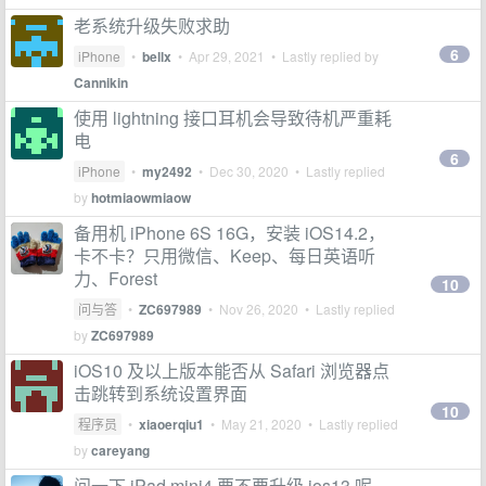
老系统升级失败求助
6
iPhone
•
bellx
•
Apr 29, 2021
• Lastly replied by
Cannikin
使用 lightning 接口耳机会导致待机严重耗
电
6
iPhone
•
my2492
•
Dec 30, 2020
• Lastly replied
by
hotmiaowmiaow
备用机 iPhone 6S 16G，安装 iOS14.2，
卡不卡？只用微信、Keep、每日英语听
力、Forest
10
问与答
•
ZC697989
•
Nov 26, 2020
• Lastly replied
by
ZC697989
iOS10 及以上版本能否从 Safari 浏览器点
击跳转到系统设置界面
10
程序员
•
xiaoerqiu1
•
May 21, 2020
• Lastly replied
by
careyang
问一下 iPad mini4 要不要升级 ios13 呢