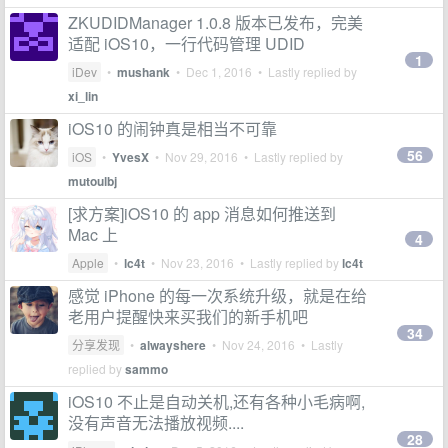
ZKUDIDManager 1.0.8 版本已发布，完美
适配 iOS10，一行代码管理 UDID
1
iDev
•
mushank
•
Dec 1, 2016
• Lastly replied by
xi_lin
iOS10 的闹钟真是相当不可靠
56
iOS
•
YvesX
•
Nov 29, 2016
• Lastly replied by
mutoulbj
[求方案]iOS10 的 app 消息如何推送到
Mac 上
4
Apple
•
lc4t
•
Nov 23, 2016
• Lastly replied by
lc4t
感觉 iPhone 的每一次系统升级，就是在给
老用户提醒快来买我们的新手机吧
34
分享发现
•
alwayshere
•
Nov 24, 2016
• Lastly
replied by
sammo
iOS10 不止是自动关机,还有各种小毛病啊,
没有声音无法播放视频....
28