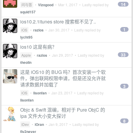
14
问与答
•
Vizogood
•
Mar 1, 2017
• Lastly replied by
squid157
ios10.2.1itunes store 搜索框不见了..
1
iOS
•
razios
•
Jan 30, 2017
• Lastly replied by
lycht95
ios10 这是有病？
33
Apple
•
razios
•
Jan 29, 2017
• Lastly replied by
theolin
这是 iOS10 的 BUG 吗？首次安装一个软
件，弹出联网权限申请，但是还没允许就
请求数据并加载了
3
iOS
•
lisonfan
•
Jan 23, 2017
• Lastly replied by
lisonfan
Objc & Swift 混编，相对于 Pure ObjC 的
ipa 文件大小变大探讨
8
iDev
•
iOran
•
Jan 9, 2017
• Lastly replied by
fly2never