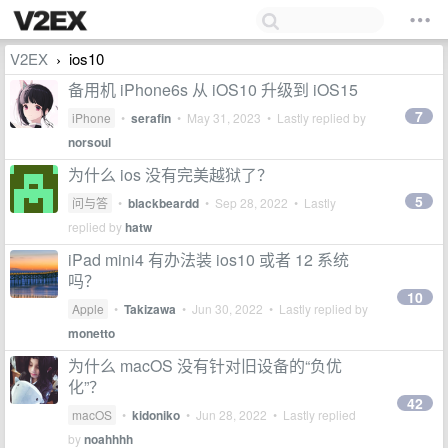
V2EX
ios10
›
备用机 iPhone6s 从 iOS10 升级到 iOS15
7
iPhone
•
serafin
•
May 31, 2023
• Lastly replied by
norsoul
为什么 ios 没有完美越狱了？
5
问与答
•
blackbeardd
•
Sep 28, 2022
• Lastly
replied by
hatw
iPad mini4 有办法装 ios10 或者 12 系统
吗？
10
Apple
•
Takizawa
•
Jun 30, 2022
• Lastly replied by
monetto
为什么 macOS 没有针对旧设备的“负优
化”？
42
macOS
•
kidoniko
•
Jun 28, 2022
• Lastly replied
by
noahhhh