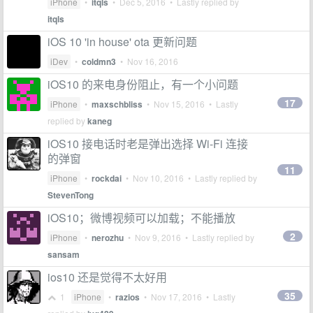
iPhone
•
itqls
•
Dec 5, 2016
• Lastly replied by
itqls
iOS 10 'in house' ota 更新问题
iDev
•
coldmn3
•
Nov 16, 2016
iOS10 的来电身份阻止，有一个小问题
17
iPhone
•
maxschbliss
•
Nov 15, 2016
• Lastly
replied by
kaneg
iOS10 接电话时老是弹出选择 Wi-Fi 连接
的弹窗
11
iPhone
•
rockdai
•
Nov 10, 2016
• Lastly replied by
StevenTong
iOS10；微博视频可以加载；不能播放
2
iPhone
•
nerozhu
•
Nov 9, 2016
• Lastly replied by
sansam
ios10 还是觉得不太好用
35
1
iPhone
•
razios
•
Nov 17, 2016
• Lastly