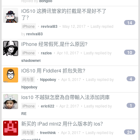
replied by
dongoo
iOS10 这腾讯管家的拦截是不是好不了
了？
14
iPhone
•
revival83
•
May 12, 2017
• Lastly replied
by
revival83
iPhone 经常假死,是什么原因?
10
iPhone
•
razios
•
Apr 10, 2017
• Lastly replied by
shadownet
iOS10 用 Fiddler4 抓包失败?
4
问与答
•
hippoboy
•
Apr 5, 2017
• Lastly replied by
hippoboy
ios10 不越獄怎麼為自帶輸入法添加詞庫
1
iPhone
•
eric622
•
Apr 2, 2017
• Lastly replied by
RE
新买的 iPad mini2 用什么版本的 ios？
24
问与答
•
freethink
•
Apr 3, 2017
• Lastly replied by