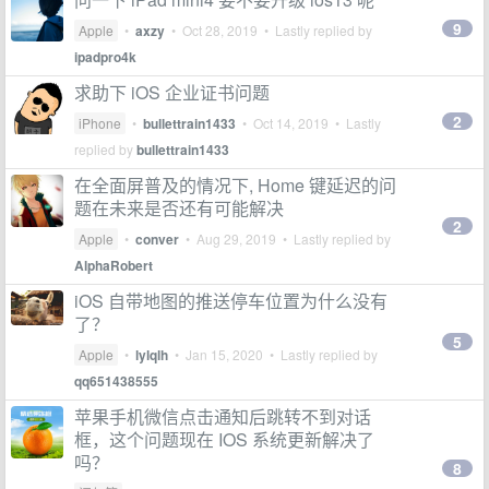
9
Apple
•
axzy
•
Oct 28, 2019
• Lastly replied by
ipadpro4k
求助下 iOS 企业证书问题
2
iPhone
•
bullettrain1433
•
Oct 14, 2019
• Lastly
replied by
bullettrain1433
在全面屏普及的情况下, Home 键延迟的问
题在未来是否还有可能解决
2
Apple
•
conver
•
Aug 29, 2019
• Lastly replied by
AlphaRobert
iOS 自带地图的推送停车位置为什么没有
了？
5
Apple
•
lylqlh
•
Jan 15, 2020
• Lastly replied by
qq651438555
苹果手机微信点击通知后跳转不到对话
框，这个问题现在 IOS 系统更新解决了
吗？
8