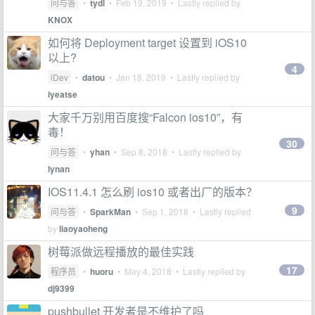
问与答
•
tydl
•
Feb 19, 2019
• Lastly replied by
KNOX
如何将 Deployment target 设置到 iOS10
以上?
4
iDev
•
datou
•
Jan 18, 2019
• Lastly replied by
iyeatse
大家千万别用百度搜“Falcon ios10”，有
毒！
30
问与答
•
yhan
•
Sep 8, 2018
• Lastly replied by
lynan
IOS11.4.1 怎么刷 ios10 或者出厂的版本？
9
问与答
•
SparkMan
•
Sep 1, 2018
• Lastly replied
by
liaoyaoheng
树莓派做远程播放的最佳实践
17
程序员
•
huoru
•
May 4, 2018
• Lastly replied by
dj9399
pushbullet 开发者是不维护了吗