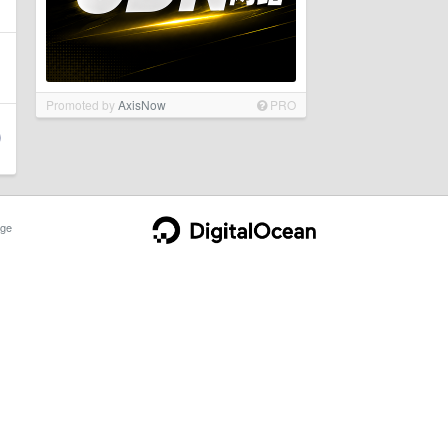
Promoted by
AxisNow
PRO
ge