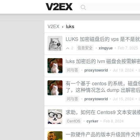
V2EX
luks
›
LUKS 加密磁盘后的 vps 是不
2
信息安全
•
xingyue
•
Feb 7, 2025
•
luks 加密后的 lvm 磁盘会
问与答
•
proxytoworld
•
Jul 19, 2024
• L
有一个基于 centos 的系统，磁盘使
了，这种情况怎么 dump 出解密后的 
问与答
•
proxytoworld
•
Jul 15, 2024
• L
求助，如何在 Centos9 文本安装模式
CentOS
•
cyrker
•
Feb 8, 2024
一款硬件产品的版本升级固件文件，