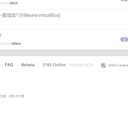
ied by
bitch
加? [VMware/virtualBox]
改？
3
plied by
billlee
·
FAQ
·
Solana
·
2765 Online
Highest 6679
·
Select Langua
2:28
·
JFK 01:28