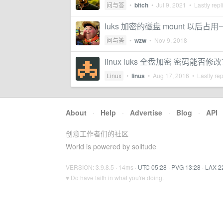
问与答
•
bitch
•
Jul 9, 2021
• Lastly repl
luks 加密的磁盘 mount 以后占用一直增
问与答
•
wzw
•
Nov 9, 2018
linux luks 全盘加密 密码能否修
Linux
•
linus
•
Aug 17, 2016
• Lastly re
About
·
Help
·
Advertise
·
Blog
·
API
创意工作者们的社区
World is powered by solitude
VERSION: 3.9.8.5 · 14ms ·
UTC 05:28
·
PVG 13:28
·
LAX 2
♥ Do have faith in what you're doing.