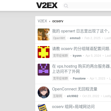
V2EX
ocserv
›
我的 openwrt 日志里出现了这
OpenWrt
•
emma3
•
Feb 2, 2025
• Lastl
请教 ocserv 的分组隧道配置问题.
宽带症候群
•
kyonn
•
Apr 5, 2024
• Lastl
在 vps.hosting 购买的两台服务器
上访问不了外网
宽带症候群
•
Foxalone
•
Apr 1, 2023
• La
OpenConnect 无回程流量
互联网
•
sfc9982
•
Oct 23, 2022
• Lastly
ocserv 组网+局域网访问