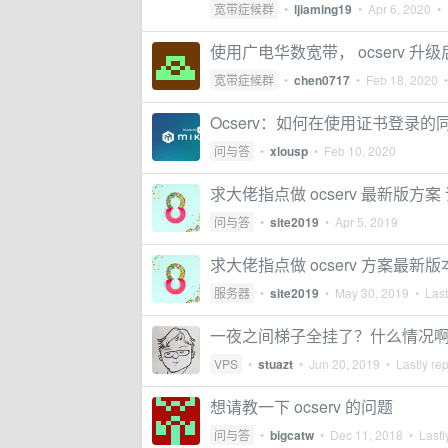
宽带症候群
•
ljiaming19
•
Apr 6, 2020
• 
使用广电华数宽带， ocserv 
宽带症候群
•
chen0717
•
Feb 18, 2020
•
Ocserv：如何在使用证书登录
问与答
•
xlousp
•
Feb 10, 2020
求大佬指点做 ocserv 最新版
问与答
•
site2019
•
Apr 5, 2019
求大佬指点做 ocserv 方案最新版
服务器
•
site2019
•
May 30, 2019
• Last
一夜之间梯子全挂了？什么情况
VPS
•
stuazt
•
Jun 20, 2019
• Lastly re
想请教一下 ocserv 的问题
问与答
•
bigcatw
•
Dec 11, 2018
• Lastl