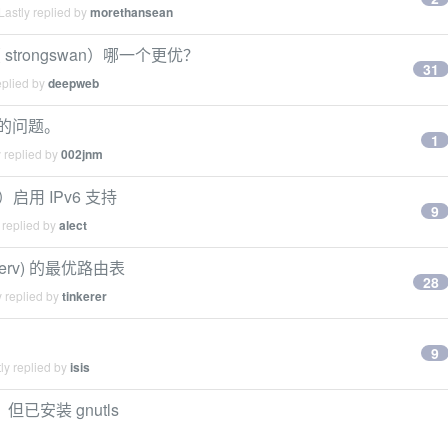
astly replied by
morethansean
v2（ strongswan）哪一个更优？
31
eplied by
deepweb
 的问题。
1
 replied by
002jnm
v）启用 IPv6 支持
9
 replied by
alect
ocserv) 的最优路由表
28
 replied by
tinkerer
9
ly replied by
isis
，但已安装 gnutls