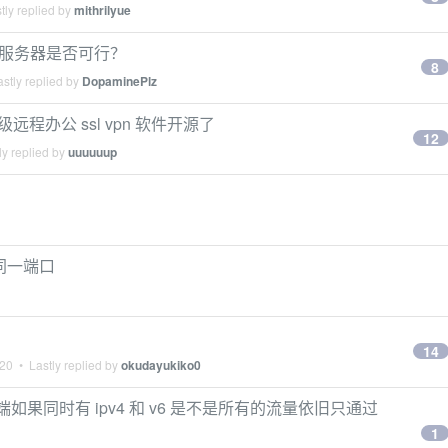
tly replied by
mithrilyue
 服务器是否可行？
8
stly replied by
DopaminePlz
企业级远程办公 ssl vpn 软件开源了
12
y replied by
uuuuuup
用同一端口
14
020
• Lastly replied by
okudayukiko0
客户端如果同时有 ipv4 和 v6 是不是所有的流量依旧只通过
1