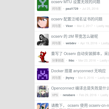
ocserv MTU 设置无效的问题
问与答
•
paul1729
•
Jul 25, 2016
ocserv 配置泛域名证书的问题
问与答
•
Vicer
•
Mar 2, 2017
• Lastly re
ocserv 的 2M 带宽怎么破呢
问与答
•
webdev
•
Apr 19, 2016
• Lastly
重写了 Ocserv 自动安装脚本，采用 e
分享创造
•
lhbc
•
Mar 23, 2016
• Lastly 
Docker 搭建 anyconnect 无响应
问与答
•
jhytxy
•
Mar 8, 2016
• Lastly r
Openconnect 编译总是失败是
VPS
•
netabare
•
Feb 29, 2016
• Lastly
请教下， ocserv 使用 ocser