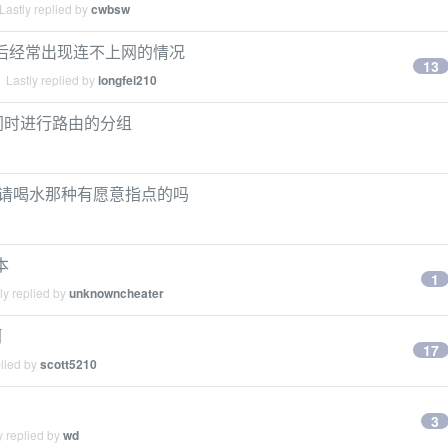
Lastly replied by
cwbsw
升级后经常出现连不上网的情况
13
 Lastly replied by
longfei210
的同时进行路由的分组
方案 请喝水那种有愿意指点的吗
本
1
ly replied by
unknowncheater
啊
17
plied by
scott5210
3
y replied by
wd