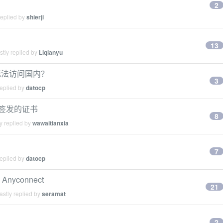
2
replied by
shierji
13
tly replied by
Liqianyu
ute 无法访问国内？
3
replied by
datocp
pt 签发的证书
8
y replied by
wawaitianxia
7
replied by
datocp
nyconnect
21
stly replied by
seramat
2