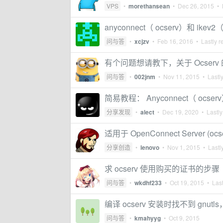
VPS
•
morethansean
•
Dec 26, 2015
• L
anyconnect（ ocserv）和 ike
问与答
•
xcjzv
•
Feb 16, 2016
• Lastly r
有个问题想请教下，关于 Ocserv
问与答
•
002jnm
•
Nov 11, 2015
• Lastly
简易教程： Anyconnect（ ocser
分享发现
•
alect
•
Dec 19, 2020
• Lastly
适用于 OpenConnect Server (
分享创造
•
lenovo
•
Nov 1, 2015
• Lastly
求 ocserv 使用购买的证书的步骤
问与答
•
wkdhf233
•
Oct 19, 2015
• Last
编译 ocserv 安装时找不到 gnutls
问与答
•
kmahyyg
•
Oct 9, 2015