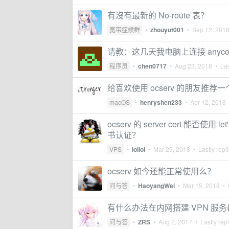
有沒有最新的 No-route 表？
宽带症候群
•
zhouyut001
•
Sep 12, 201
请教：这几天我电脑上连接 anyc
程序员
•
chen0717
•
Aug 23, 2018
• Las
给喜欢使用 ocserv 的朋友推荐一个 
macOS
•
henryshen233
•
Apr 12, 2018
•
ocserv 的 server cert 能否
书认证？
VPS
•
ioiioi
•
Mar 29, 2018
• Lastly repl
ocserv 如今还能正常使用么？
问与答
•
HaoyangWei
•
Mar 15, 2018
• L
有什么办法在内网搭建 VPN 服务
问与答
•
ZRS
•
Aug 2, 2017
• Lastly rep