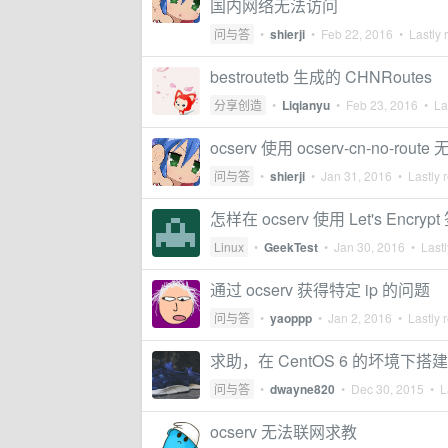
国内网络无法访问
问与答
•
shierji
•
Feb 22, 2016
• Lastly 
bestroutetb 生成的 CHNRoutes
分享创造
•
Liqianyu
•
Feb 23, 2016
• Las
ocserv 使用 ocserv-cn-no-ro
问与答
•
shierji
•
Jan 31, 2016
• Lastly 
怎样在 ocserv 使用 Let's Encry
Linux
•
GeekTest
•
Jan 30, 2016
• Lastl
通过 ocserv 获得特定 ip 的问题
问与答
•
yaoppp
•
Jan 2, 2016
• Lastly 
求助，在 CentOS 6 的坏境下搭建 A
问与答
•
dwayne820
•
Dec 30, 2015
• La
ocserv 无法联网求教