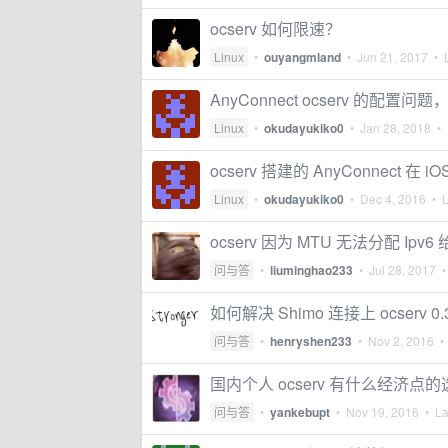
ocserv 如何限速？
Linux
•
ouyangmland
•
Jun 21, 2017
• L
AnyConnect ocserv 的配置
Linux
•
okudayukiko0
•
Jan 28, 2018
• 
ocserv 搭建的 AnyConnect 在 
Linux
•
okudayukiko0
•
Dec 4, 2016
• L
ocserv 因为 MTU 无法分配 
问与答
•
liuminghao233
•
Jul 28, 2017
• 
如何解决 Shimo 连接上 ocserv
问与答
•
henryshen233
•
Nov 2, 2016
• 
国内个人 ocserv 有什么经济点
问与答
•
yankebupt
•
Nov 19, 2016
• Las