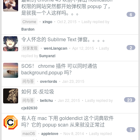
权限的网站突然都开始弹权限 popup 了，
是就我一个人这样吗。。。
6
Chrome
•
xingo
•
Oct 2, 2015
• Lastly replied by
Bardon
令人怀念的 Sublime Text 弹窗。。。。
2
分享发现
•
wenLiangcan
•
Apr 12, 2015
• Lastly
replied by
Sunyanzi
SOS！ chrome 插件 可以同时通信
background,popup 吗？
问与答
•
overlords
•
Jan 23, 2015
如何 反-反垃圾
23
问与答
•
bellchu
•
Jan 22, 2015
• Lastly replied by
cjx82630
有人在 mac 下用 goldendict 这个词典软件
吗？它的 popup scan 从来就没正常过
3
macOS
•
applelove
•
Nov 8, 2014
• Lastly replied