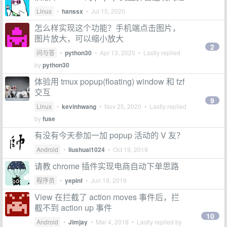
Linux
•
hanssx
•
Jul 15, 2020
怎么样实现这个功能？手机端点击图片，
图片放大，可以缩小放大
2
问与答
•
python30
•
Apr 13, 2020
• Lastly replied
by
python30
体验用 tmux popup(floating) window 和 fzf
交互
9
Linux
•
kevinhwang
•
Nov 25, 2020
• Lastly replied
by
fuse
有没有今天参加一加 popup 活动的 V 友？
Android
•
liushuai1024
•
Oct 19, 2019
请教 chrome 插件实现电商自动下单思路
程序员
•
yepinf
•
Jun 19, 2019
View 在拦截了 action moves 事件后，拦
截不到 action up 事件
10
Android
•
Jimjay
•
Mar 4, 2018
• Lastly replied by