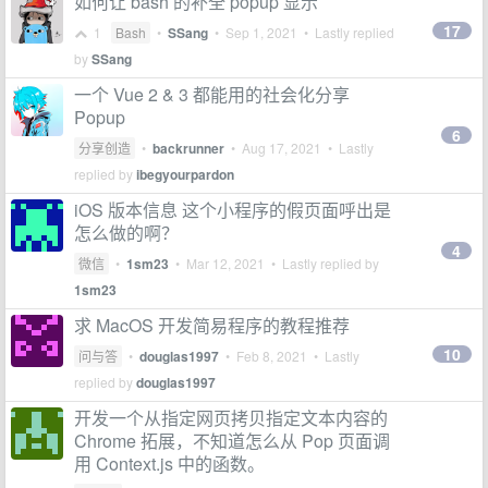
如何让 bash 的补全 popup 显示
17
1
Bash
•
SSang
•
Sep 1, 2021
• Lastly replied
by
SSang
一个 Vue 2 & 3 都能用的社会化分享
Popup
6
分享创造
•
backrunner
•
Aug 17, 2021
• Lastly
replied by
ibegyourpardon
iOS 版本信息 这个小程序的假页面呼出是
怎么做的啊？
4
微信
•
1sm23
•
Mar 12, 2021
• Lastly replied by
1sm23
求 MacOS 开发简易程序的教程推荐
10
问与答
•
douglas1997
•
Feb 8, 2021
• Lastly
replied by
douglas1997
开发一个从指定网页拷贝指定文本内容的
Chrome 拓展，不知道怎么从 Pop 页面调
用 Context.js 中的函数。