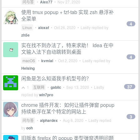
问与答
•
Alex77
•
Nov 27, 2020
使用 tmux popup + fzf-tab 实现 zsh 悬浮补
全菜单
4
Linux
•
aloxaf
•
Oct 26, 2020
• Lastly replied by
zh5e
实在找不到办法了，特来求助！ Idea 在中
文输入法下自动跳转到桌面
4
macOS
•
kvmial
•
Oct 2, 2020
• Lastly replied by
Helsing
闲鱼是怎么知道我手机型号的？
37
1
互联网
•
gablic
•
Sep 13, 2020
• Lastly
replied by
win7pro
chrome 插件开发：如何让插件弹窗 popup
持续悬浮在某个特定的网站上
3
问与答
•
alphardex
•
Aug 6, 2020
• Lastly replied
by
ooh
旧版本 firefox 的 popup 类型弹窗透明问题