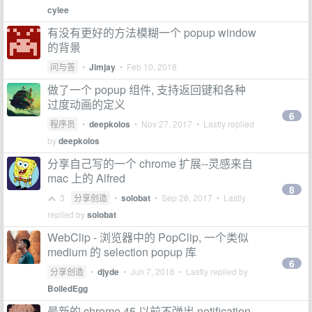
cylee
有没有更好的方法模糊一个 popup window
的背景
问与答
•
Jimjay
•
Feb 10, 2018
做了一个 popup 组件, 支持返回键和各种
过度动画的定义
6
程序员
•
deepkolos
•
Nov 27, 2017
• Lastly replied
by
deepkolos
分享自己写的一个 chrome 扩展--灵感来自
mac 上的 Alfred
8
3
分享创造
•
solobat
•
Sep 28, 2017
• Lastly
replied by
solobat
WebClip - 浏览器中的 PopClip, 一个类似
medium 的 selection popup 库
6
分享创造
•
djyde
•
Jun 7, 2016
• Lastly replied by
BoiledEgg
最新的 chrome 45 以前不弹出 notification