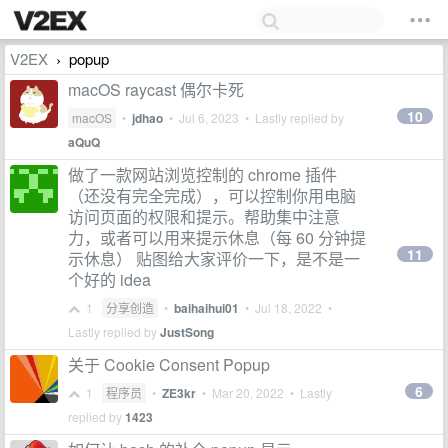
V2EX
popup
›
macOS raycast 偶尔卡死
10
macOS
•
jdhao
•
Jul 6, 2023
• Lastly replied by
aQuQ
做了一款网站浏览控制的 chrome 插件
（还没有完全完成），可以控制你用电脑
访问页面的权限和提示。帮助集中注意
力，或者可以用来提示休息（每 60 分钟提
11
示休息） 贴图给大家评价一下，是不是一
个好的 idea
1
分享创造
•
baihaihui01
•
Jul 18, 2022
•
Lastly replied by
JustSong
关于 Cookie Consent Popup
6
1
程序员
•
ZE3kr
•
Mar 20, 2022
• Lastly
replied by
1423