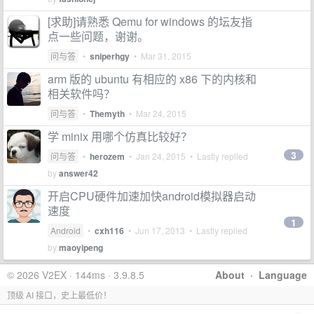
[求助]请熟悉 Qemu for windows 的坛友指
点一些问题，谢谢。
问与答
•
sniperhgy
•
Mar 31, 2015
arm 版的 ubuntu 有相应的 x86 下的内核和
相关软件吗？
问与答
•
Themyth
•
Mar 24, 2015
学 minix 用哪个仿真比较好？
3
问与答
•
herozem
•
Jan 24, 2015
• Lastly replied
by
answer42
开启CPU硬件加速加快android模拟器启动
速度
1
Android
•
cxh116
•
Jun 17, 2013
• Lastly replied
by
maoyipeng
© 2026 V2EX · 144ms · 3.9.8.5
About
·
Language
顶级 AI 接口，史上最低价！