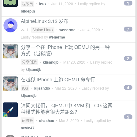
1
程序员
•
leux
•
Jun 11, 2020
• Lastly replied by
bitdepth
AlpineLinux 3.12 发布
7
1
Alpine Linux
•
wenerme
•
Jun 4, 2020
•
Lastly replied by
wenerme
分享一个在 iPhone 上玩 QEMU 的另一种
方式（越狱版）
2
分享创造
•
kljsandjb
•
Mar 23, 2020
• Lastly replied
by
kljsandjb
在越狱 iPhone 上跑 QEMU 命令行
4
iOS
•
kljsandjb
•
Mar 22, 2020
• Lastly replied by
kljsandjb
请问大佬们， QEMU 中 KVM 和 TCG 这两
种模式性能有很大差距么？
5
问与答
•
chashao
•
Mar 3, 2020
• Lastly replied by
nevin47