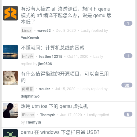
有没有人搞过 afl 渗透测试，想问下 qemu
模式的 afl 编译不起怎么办，说是 qemu 版
本低了
1
Linux
•
wave52
•
Dec 8, 2020
• Lastly replied by
YouKnowIt
不懂就问：计算机总线的困惑
1
问与答
•
feather12315
•
Oct 11, 2020
• Lastly
replied by
jim9606
有什么值得搭建的开源项目，可以自己用
的
30
问与答
•
soulzz
•
Jul 15, 2020
• Lastly replied by
dolphintwo
想用 utm ios 下的 qemu 虚拟机
6
iPhone
•
Themyth
•
Jun 17, 2020
• Lastly replied
by
Themyth
qemu 在 windows 下怎样直通 USB？