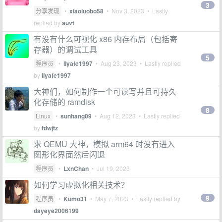
3
分享发现
•
xiaoluobo58
•
Nov 3, 2023
• Lastly
replied by
auvt
有没有什么可视化 x86 内存布局（包括寄
存器）的调试工具
5
程序员
•
liyafe1997
•
Aug 23, 2023
• Lastly replied
by
liyafe1997
大神们，如何制作一个可读写并且可持久
化存储的 ramdisk
8
Linux
•
sunhang09
•
Aug 12, 2023
• Lastly replied
by
fdwjtz
求 QEMU 大神，模拟 arm64 时没有进入
图形化界面然后闪退
程序员
•
LxnChan
•
Jul 19, 2023
如何学习虚拟化相关技术？
9
程序员
•
Kumo31
•
May 7, 2023
• Lastly replied by
dayeye2006199