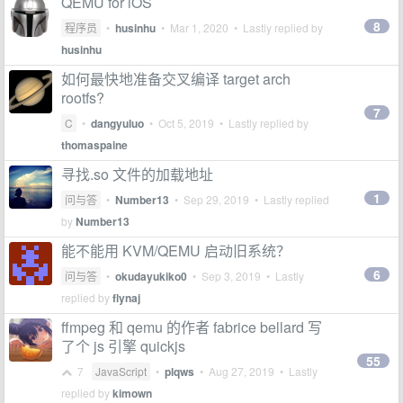
QEMU for iOS
8
程序员
•
husinhu
•
Mar 1, 2020
• Lastly replied by
husinhu
如何最快地准备交叉编译 target arch
rootfs?
7
C
•
dangyuluo
•
Oct 5, 2019
• Lastly replied by
thomaspaine
寻找.so 文件的加载地址
1
问与答
•
Number13
•
Sep 29, 2019
• Lastly replied
by
Number13
能不能用 KVM/QEMU 启动旧系统？
6
问与答
•
okudayukiko0
•
Sep 3, 2019
• Lastly
replied by
flynaj
ffmpeg 和 qemu 的作者 fabrice bellard 写
了个 js 引擎 quickjs
55
7
JavaScript
•
plqws
•
Aug 27, 2019
• Lastly
replied by
kimown