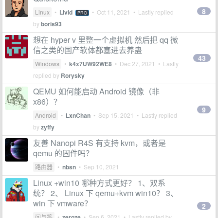
8
Linux
•
Livid
•
Oct 11, 2021
• Lastly replied
PRO
by
boris93
想在 hyper v 里整一个虚拟机 然后把 qq 微
信之类的国产软体都塞进去养蛊
43
Windows
•
k4x7UW92WE8
•
Dec 27, 2021
• Lastly
replied by
Rorysky
QEMU 如何能启动 Android 镜像（非
x86）？
9
Android
•
LxnChan
•
Sep 15, 2021
• Lastly replied
by
zyffy
友善 Nanopi R4S 有支持 kvm，或者是
qemu 的固件吗？
路由器
•
nbsn
•
Sep 10, 2021
Linux +win10 哪种方式更好？ 1、双系
统？ 2、 Linux 下 qemu+kvm win10？ 3、
win 下 vmware？
2
问与答
•
zeroze
•
Sep 6, 2021
• Lastly replied by