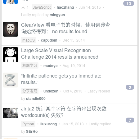
13
1
JavaScript
•
haozhang
•
Jun 14, 2015
•
Lastly replied by
mingyun
ClearView 看电子书的时候，使用词典查
询始终得到： no results found
macOS
•
cap0dom
•
Dec 15, 2014
Large Scale Visual Recognition
Challenge 2014 results announced
机器学习
•
madeye
•
Aug 19, 2014
“Infinite patience gets you immediate
results.”
2
分享发现
•
undozen
•
Oct 4, 2013
• Lastly replied
by
standin000
Jinja2 统计某个字符 在字符串出现次数
wordcount(s) 失效?
7
Python
•
liuxurong
•
Jan 15, 2013
• Lastly replied
by
SErHo