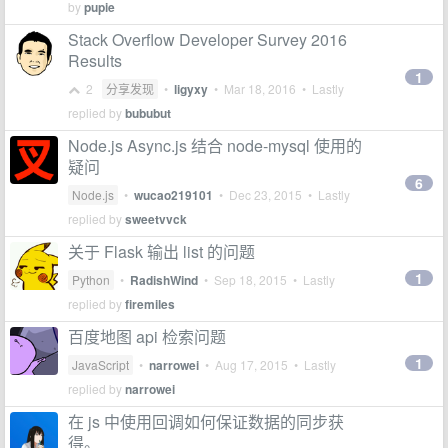
by
pupie
Stack Overflow Developer Survey 2016
Results
1
2
分享发现
•
ligyxy
•
Mar 18, 2016
• Lastly
replied by
bububut
Node.js Async.js 结合 node-mysql 使用的
疑问
6
Node.js
•
wucao219101
•
Dec 23, 2015
• Lastly
replied by
sweetvvck
关于 Flask 输出 list 的问题
1
Python
•
RadishWind
•
Sep 18, 2015
• Lastly
replied by
firemiles
百度地图 api 检索问题
1
JavaScript
•
narrowei
•
Aug 17, 2015
• Lastly
replied by
narrowei
在 js 中使用回调如何保证数据的同步获
得。