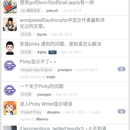
感觉go的func与js的call,apply有一拼
Go 编程语言
•
yakczh
•
Jan 2, 2013
wordpress的author.php中显示作者最新评
论过的文章。
问与答
•
joynic
•
Mar 28, 2012
安装picky 遇到的问题，谁知道怎么解决
问与答
•
Alpha
•
Mar 29, 2011
PRO
Picky显示不了= =
2
Google App Engine
•
youngoo
•
Dec 27, 2010
•
Lastly replied by
sogiy
一个关于Picky的问题
问与答
•
youngoo
•
Dec 21, 2010
进入Picky Writer提示错误
5
Project Picky
•
deepice
•
Nov 21, 2010
• Lastly
replied by
Mianco
if len(mentions_twitter['results']) > 0:不知道