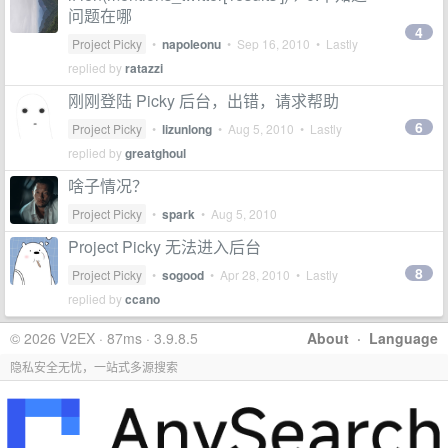
问题在哪
4
Project Picky
•
napoleonu
•
Sep 16, 2010
• Lastly
replied by
ratazzi
刚刚登陆 Picky 后台，出错，请求帮助
6
Project Picky
•
lizunlong
•
Aug 5, 2010
• Lastly
replied by
greatghoul
啥子情况？
Project Picky
•
spark
•
Aug 5, 2010
Project Picky 无法进入后台
8
Project Picky
•
sogood
•
Apr 28, 2010
• Lastly
replied by
ccano
© 2026 V2EX · 87ms · 3.9.8.5
About
·
Language
隐私安全无忧，一站式多源搜索