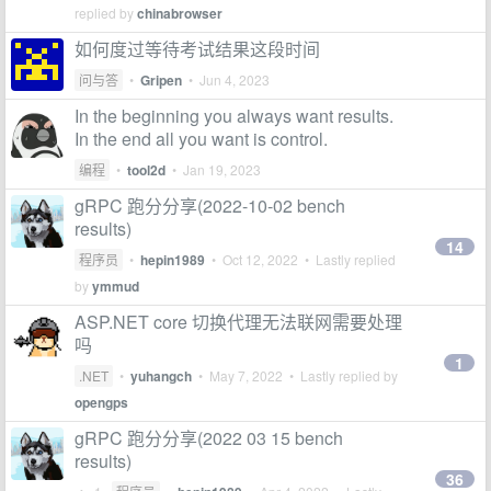
replied by
chinabrowser
如何度过等待考试结果这段时间
问与答
•
Gripen
•
Jun 4, 2023
In the beginning you always want results.
In the end all you want is control.
编程
•
tool2d
•
Jan 19, 2023
gRPC 跑分分享(2022-10-02 bench
results)
14
程序员
•
hepin1989
•
Oct 12, 2022
• Lastly replied
by
ymmud
ASP.NET core 切换代理无法联网需要处理
吗
1
.NET
•
yuhangch
•
May 7, 2022
• Lastly replied by
opengps
gRPC 跑分分享(2022 03 15 bench
results)
36