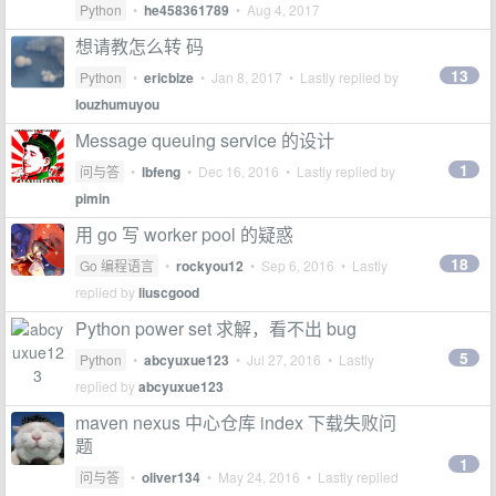
Python
•
he458361789
•
Aug 4, 2017
想请教怎么转 码
13
Python
•
ericbize
•
Jan 8, 2017
• Lastly replied by
louzhumuyou
Message queuing service 的设计
1
问与答
•
lbfeng
•
Dec 16, 2016
• Lastly replied by
pimin
用 go 写 worker pool 的疑惑
18
Go 编程语言
•
rockyou12
•
Sep 6, 2016
• Lastly
replied by
liuscgood
Python power set 求解，看不出 bug
5
Python
•
abcyuxue123
•
Jul 27, 2016
• Lastly
replied by
abcyuxue123
maven nexus 中心仓库 index 下载失败问
题
1
问与答
•
oliver134
•
May 24, 2016
• Lastly replied