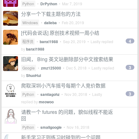
Python
•
DrPython
•
Mar 7, 2019
分享一个下载主题包的方法
Windows
•
dalieba
•
Feb 20, 2019
[代码会说话] 原创技术视频一周小结
4
程序员
•
banxi1988
•
Sep 20, 2019
• Lastly replied
by
banxi1988
旧闻， Bing 英文站删除部分中文搜索结果
3
Google
•
zmz125000
•
Dec 5, 2018
• Lastly replied
by
ShuoHui
爬取深圳小汽车摇号每期个人竞价数据
3
Python
•
santiagohz
•
Nov 30, 2018
• Lastly
replied by
meowoo
请教一个 futures 的问题，貌似线程不能返
回
Python
•
smallgoogle
•
Nov 16, 2018
新手学习正则练习时碰到的一个问题