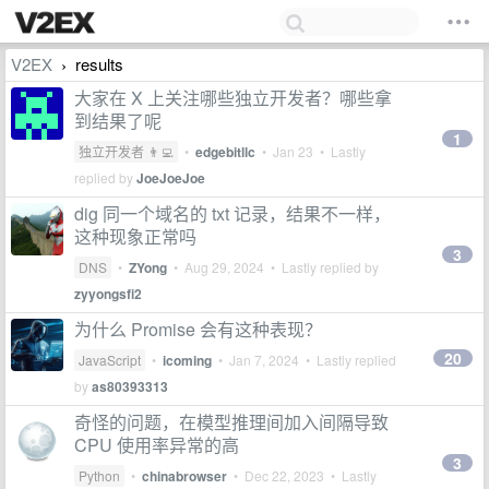
V2EX
results
›
大家在 X 上关注哪些独立开发者？哪些拿
到结果了呢
1
独立开发者 👨‍💻
•
edgebitllc
•
Jan 23
• Lastly
replied by
JoeJoeJoe
dig 同一个域名的 txt 记录，结果不一样，
这种现象正常吗
3
DNS
•
ZYong
•
Aug 29, 2024
• Lastly replied by
zyyongsfi2
为什么 Promise 会有这种表现？
20
JavaScript
•
icoming
•
Jan 7, 2024
• Lastly replied
by
as80393313
奇怪的问题，在模型推理间加入间隔导致
CPU 使用率异常的高
3
Python
•
chinabrowser
•
Dec 22, 2023
• Lastly