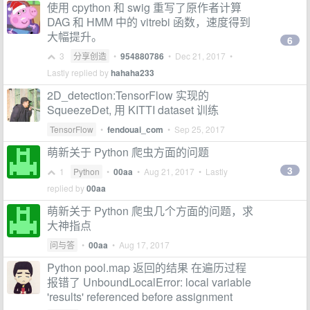
使用 cpython 和 swig 重写了原作者计算
DAG 和 HMM 中的 vitrebi 函数，速度得到
大幅提升。
6
3
分享创造
•
954880786
•
Dec 21, 2017
•
Lastly replied by
hahaha233
2D_detection:TensorFlow 实现的
SqueezeDet, 用 KITTI dataset 训练
TensorFlow
•
fendouai_com
•
Sep 25, 2017
萌新关于 Python 爬虫方面的问题
3
1
Python
•
00aa
•
Aug 21, 2017
• Lastly
replied by
00aa
萌新关于 Python 爬虫几个方面的问题，求
大神指点
问与答
•
00aa
•
Aug 17, 2017
Python pool.map 返回的结果 在遍历过程
报错了 UnboundLocalError: local variable
'results' referenced before assignment