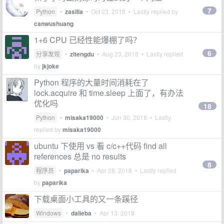
7
Python
•
zasilla
•
Oct 23, 2018
• Lastly replied by
canwushuang
1+6 CPU 已经性能爆棚了吗？
6
分享发现
•
zitengdu
•
Aug 23, 2018
• Lastly replied
by
jkjoke
Python 程序的大量时间消耗在了
lock.acquire 和 time.sleep 上面了，有办法
优化吗
18
Python
•
misaka19000
•
Jun 30, 2018
• Lastly
replied by
misaka19000
ubuntu 下使用 vs 看 c/c++代码 find all
references 总是 no results
8
程序员
•
paparika
•
Apr 28, 2018
• Lastly replied
by
paparika
下载桌面小工具的又一条蹊径
Windows
•
dalieba
•
Apr 13, 2018