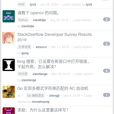
PHP
•
lysS
•
Jan 22, 2020
• Lastly replied by
lysS
请教下 opencv 的问题。
2
Python
•
xiaolinjia
•
Aug 23, 2019
• Lastly replied
by
xiaolinjia
StackOverflow Developer Survey Results
2019
2
分享发现
•
sinxccc
•
Apr 11, 2019
• Lastly replied
by
guog
bing 搜索，已设置在新窗口中打开链接，
不起作用，怎么解决？
4
问与答
•
xiaotiange
•
Mar 15, 2019
• Lastly replied
by
xiaotiange
Go 实现多模式字符串匹配的 AC 自动机
1
1
Go 编程语言
•
zhengji
•
Mar 8, 2019
• Lastly
replied by
meowhuang
求助：为什么这里要这样写？