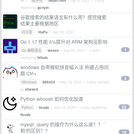
1
程序员
•
hepin1989
•
Apr 4, 2022
• Lastly
replied by
gcnyin
谷歌搜索的结果语言有什么用？感觉搜索
结果主要根据地区
问与答
•
HuPu
•
Sep 28, 2021
Go 1.17 性能 5%提升对 ARM 架构没影响
1
Go 编程语言
•
wsseo
•
Aug 24, 2021
• Lastly
replied by
bthulu
windows 自带微软拼音输入法 热键占用问
题 Ctrl+.
3
Windows
•
889434
•
May 18, 2021
• Lastly replied
by
ahswch
Python whoosh 如何优化加速
22
Python
•
lixuda
•
Sep 10, 2020
• Lastly replied by
lixuda
mysqli_query 的操作为什么这么迷？？ `
和'的区别？？
18