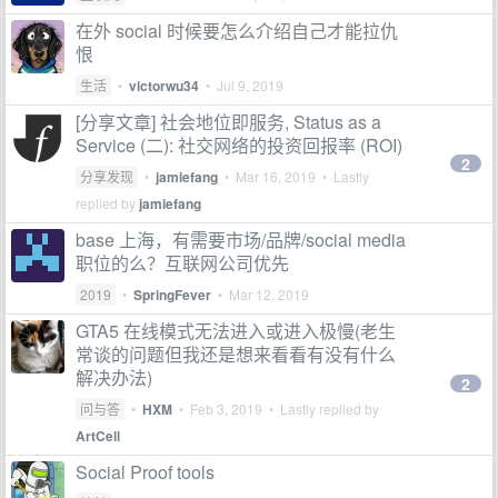
在外 social 时候要怎么介绍自己才能拉仇
恨
生活
•
victorwu34
•
Jul 9, 2019
[分享文章] 社会地位即服务, Status as a
Service (二): 社交网络的投资回报率 (ROI)
2
分享发现
•
jamiefang
•
Mar 16, 2019
• Lastly
replied by
jamiefang
base 上海，有需要市场/品牌/social media
职位的么？互联网公司优先
2019
•
SpringFever
•
Mar 12, 2019
GTA5 在线模式无法进入或进入极慢(老生
常谈的问题但我还是想来看看有没有什么
解决办法)
2
问与答
•
HXM
•
Feb 3, 2019
• Lastly replied by
ArtCell
Social Proof tools