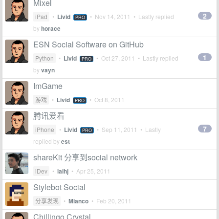
Mixel
2
iPad
•
Livid
•
Nov 14, 2011
• Lastly replied
PRO
by
horace
ESN Social Software on GitHub
1
Python
•
Livid
•
Oct 27, 2011
• Lastly replied
PRO
by
vayn
ImGame
游戏
•
Livid
•
Oct 8, 2011
PRO
腾讯爱看
7
iPhone
•
Livid
•
Sep 11, 2011
• Lastly
PRO
replied by
est
shareKit 分享到social network
iDev
•
laihj
•
Apr 25, 2011
Stylebot Social
分享发现
•
Mianco
•
Feb 20, 2011
Chillingo Crystal