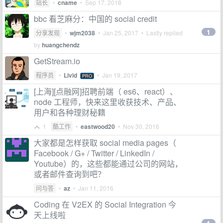
站长
•
cname
•
Sep 17, 2018
bbc 看芝麻分：中国的 social credit
1
分享发现
•
wjm2038
•
Jan 25, 2017
• Lastly replied
by
huangchendz
GetStream.io
程序员
•
Livid
•
Jan 19, 2017
PRO
[上海][点融网]招聘前端（ es6、react）、
node 工程师，快来这里收获技术、产品、
用户和各种理财秘籍
1
酷工作
•
eastwood20
•
Nov 30, 2016
大家都是怎样获取 social media pages（
Facebook / G+ / Twitter / LinkedIn /
Youtube）的，这些都能通过公司的网站，
或者邮件查询到吧？
问与答
•
az
•
Jan 11, 2016
Coding 在 V2EX 的 Social Integration 今
天上线啦