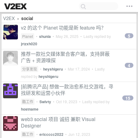
V2EX
social
›
v2 的这个 Planet 功能是新 feature 吗？
5
Planet
•
shunia
•
May 26, 2025
• Lastly replied by
jrtzxh020
推荐一款社交媒体聚合客户端，支持屏蔽
广告 + 资源嗅探
4
分享发现
•
heyshigeru
•
Mar 17, 2024
• Lastly
replied by
heyshigeru
[前腾讯产品] 想做一款治愈系社交游戏，寻
找研发和运营小伙伴
15
酷工作
•
Swivty
•
Oct 19, 2023
• Lastly replied by
hostname
web3 social 项目 诚招 兼职 Visual
Designer
酷工作
•
ericcccc2022
•
Jun 12, 2023