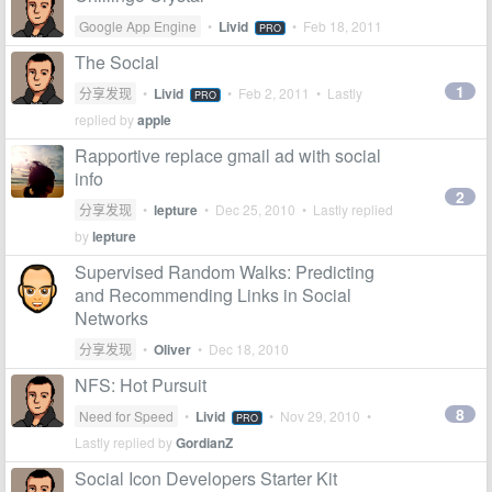
Google App Engine
•
Livid
•
Feb 18, 2011
PRO
The Social
1
分享发现
•
Livid
•
Feb 2, 2011
• Lastly
PRO
replied by
apple
Rapportive replace gmail ad with social
info
2
分享发现
•
lepture
•
Dec 25, 2010
• Lastly replied
by
lepture
Supervised Random Walks: Predicting
and Recommending Links in Social
Networks
分享发现
•
Oliver
•
Dec 18, 2010
NFS: Hot Pursuit
8
Need for Speed
•
Livid
•
Nov 29, 2010
•
PRO
Lastly replied by
GordianZ
Social Icon Developers Starter Kit