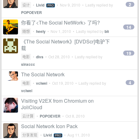
2
设计
•
Livid
•
Nov 9, 2010
• Lastly replied by
PRO
POPOEVER
你看了<The Social NetWork> 了吗?
14
随想
•
heely
•
Nov 1, 2010
• Lastly replied by
bit
《The Social Network》[DVDScr]电驴下
载
19
电影
•
divs
•
Oct 28, 2010
• Lastly replied by
sinxccc
The Social Network
4
电影
•
vclwei
•
Oct 19, 2010
• Lastly replied by
vclwei
Visiting V2EX from Chromium on
JoliCloud
云计算
•
POPOEVER
•
Oct 8, 2010
Social Network Icon Pack
分享发现
•
Livid
•
Aug 11, 2010
PRO