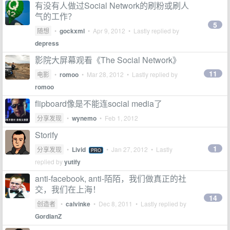
有没有人做过Social Network的刷粉或刷人
气的工作？
5
随想
•
gockxml
•
Apr 9, 2012
• Lastly replied by
depress
影院大屏幕观看《The Social Network》
11
电影
•
romoo
•
Mar 28, 2012
• Lastly replied by
romoo
flipboard像是不能连social media了
分享发现
•
wynemo
•
Feb 1, 2012
Storify
1
分享发现
•
Livid
•
Jan 27, 2012
• Lastly
PRO
replied by
yutify
anti-facebook, anti-陌陌，我们做真正的社
交，我们在上海！
14
创造者
•
calvinke
•
Dec 8, 2011
• Lastly replied by
GordianZ