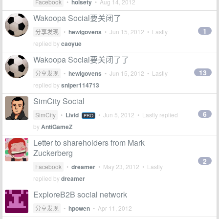
Facebook
•
holsety
•
Aug 14, 2012
Wakoopa Social要关闭了
1
分享发现
•
hewigovens
•
Jun 15, 2012
• Lastly
replied by
caoyue
Wakoopa Social要关闭了了
13
分享发现
•
hewigovens
•
Jun 15, 2012
• Lastly
replied by
sniper114713
SimCity Social
6
SimCity
•
Livid
•
Jun 5, 2012
• Lastly replied
PRO
by
AntiGameZ
Letter to shareholders from Mark
Zuckerberg
2
Facebook
•
dreamer
•
May 23, 2012
• Lastly
replied by
dreamer
ExploreB2B social network
分享发现
•
hpowen
•
Apr 11, 2012