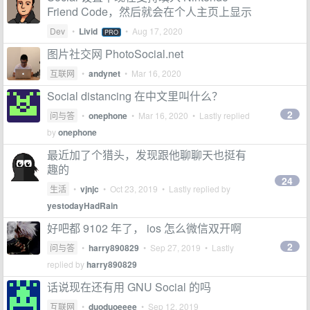
Friend Code，然后就会在个人主页上显示
Dev
•
Livid
•
Aug 17, 2020
PRO
图片社交网 PhotoSocial.net
互联网
•
andynet
•
Mar 16, 2020
Social distancing 在中文里叫什么？
2
问与答
•
onephone
•
Mar 16, 2020
• Lastly replied
by
onephone
最近加了个猎头，发现跟他聊聊天也挺有
趣的
24
生活
•
vjnjc
•
Oct 23, 2019
• Lastly replied by
yestodayHadRain
好吧都 9102 年了， ios 怎么微信双开啊
2
问与答
•
harry890829
•
Sep 27, 2019
• Lastly
replied by
harry890829
话说现在还有用 GNU Social 的吗
互联网
•
duoduoeeee
•
Sep 12, 2019