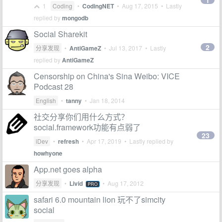
1
1
Coding
•
CodingNET
•
Aug 17, 2015
• Lastly
replied by
mongodb
Social Sharekit
2
分享发现
•
AntiGameZ
•
Jul 13, 2017
• Lastly
replied by
AntiGameZ
Censorship on China's Sina Weibo: VICE
Podcast 28
English
•
tanny
•
Jan 18, 2014
社交分享你们用什么方式？
social.framework功能有点弱了
23
iDev
•
refresh
•
Apr 17, 2019
• Lastly replied by
howhyone
App.net goes alpha
分享发现
•
Livid
•
Aug 17, 2012
PRO
safari 6.0 mountain lion 玩不了simcity
social