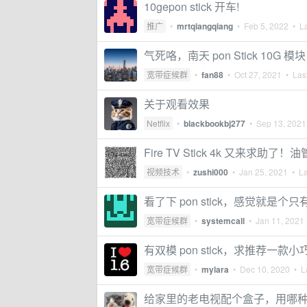
10gepon stick 开车!
推广
•
mrtqiangqiang
•
Feb 5, 2022
• La
气死咯，南天 pon Stick 10G
宽带症候群
•
fan88
•
Oct 27, 2021
• Last
关于观看效果
Netflix
•
blackbookbj277
•
Sep 13, 2021
Fire TV Stick 4k 又来求助了！油
视频技术
•
zushi000
•
Jan 25, 2021
• La
看了下 pon stick，感觉就是个只有
宽带症候群
•
systemcall
•
Jan 11, 2021
有双模 pon stick，求推荐
宽带症候群
•
mylara
•
Dec 10, 2020
• La
给家里的老电视配个盒子，用哪