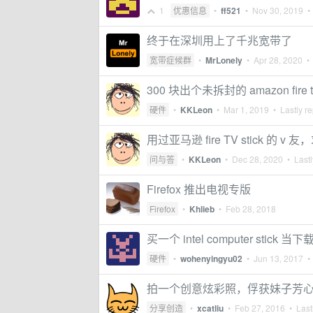
1
优惠信息
•
ff521
•
Nov 30, 2019
• 
终于在深圳用上了千兆宽带了
宽带症候群
•
MrLonely
•
Apr 28, 2020
• 
300 块出个未拆封的 amazon fire 
硬件
•
KKLeon
•
Mar 1, 2019
• Lastly re
用过亚马逊 fire TV stick 的 v
问与答
•
KKLeon
•
Dec 28, 2020
• Lastl
Firefox 推出电视专版
Firefox
•
Khlieb
•
Feb 28, 2018
买一个 intel computer stick
硬件
•
wohenyingyu02
•
Jun 13, 2017
• 
拍一个创意炫彩照，俘获妹子芳
分享创造
•
xcatliu
•
Feb 27, 2016
• Lastl