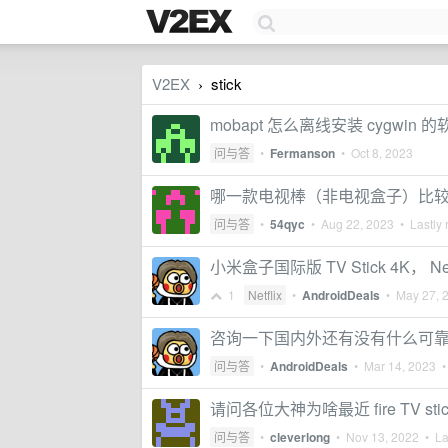
V2EX
stick
›
mobapt 怎么离线安装 cygwin 
问与答
•
Fermanson
•
Oct 8, 2023
哪一款电视棒（非电视盒子）比较好？ Chrome
问与答
•
54qyc
•
Aug 22, 2023
• Lastly 
小米盒子国际版 TV Stick 4K， 
1
Netflix
•
AndroidDeals
•
May 27, 
咨询一下国内外还有没有什么可
问与答
•
AndroidDeals
•
Mar 14, 2023
• 
请问各位大神为啥最近 fire TV s
问与答
•
cleverlong
•
Nov 13, 2022
• Las