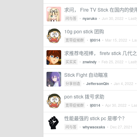
求问， Fire TV Stick 在国内的
问与答
•
nyaruko
•
Jun 30, 2022
• Lastl
10g pon stick 团购
宽带症候群
•
lj0014
•
Mar 15, 2022
• Las
求推荐电视棒， firetv stick 
买买买
•
znwindy
•
Feb 25, 2022
• Lastl
Stick Fight 自动瞄准
分享创造
•
JeffersonQin
•
Jan 4, 2022
• 
pon stick 拨号求助
宽带症候群
•
lj0014
•
Apr 30, 2022
• Las
性能最强的 stick pc 是哪个？
问与答
•
whywaoxaks
•
Dec 27, 2021