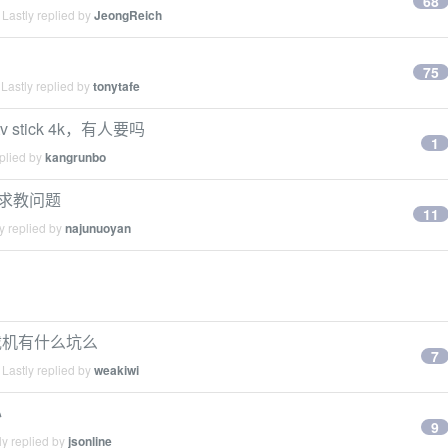
68
Lastly replied by
JeongReich
75
Lastly replied by
tonytafe
tv stick 4k，有人要吗
1
plied by
kangrunbo
 友，求教问题
11
y replied by
najunuoyan
 当下载机有什么坑么
7
Lastly replied by
weakiwi
心
9
y replied by
jsonline