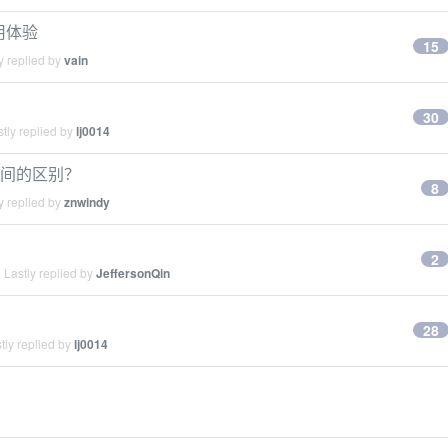
使用体验
15
y replied by
vain
30
tly replied by
lj0014
几代之间的区别？
8
y replied by
znwindy
2
Lastly replied by
JeffersonQin
28
tly replied by
lj0014