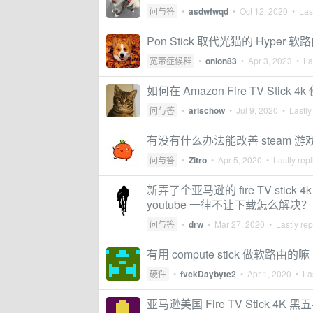
问与答
•
asdwfwqd
•
Oct 12, 2020
• Last
Pon Stick 取代光猫的 Hyper
宽带症候群
•
onion83
•
Apr 3, 2023
• Las
如何在 Amazon Fire TV Stick 
问与答
•
arischow
•
Jul 9, 2020
• Lastly
有没有什么办法能改善 steam 
问与答
•
Zitro
•
Apr 5, 2020
• Lastly rep
新弄了个亚马逊的 fire TV stick
youtube 一律不让下载怎么解决？
问与答
•
drw
•
Mar 27, 2020
• Lastly rep
有用 compute stick 做软路由的嘛
硬件
•
fvckDaybyte2
•
Apr 1, 2020
• Las
亚马逊美国 Fire TV Stick 4K 黑