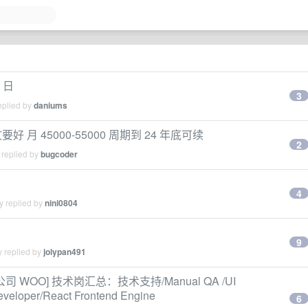
6 日
3
eplied by
daniums
文要好 月 45000-55000 周期到 24 年底可续
2
 replied by
bugcoder
4
y replied by
nini0804
9
y replied by
jolypan491
司 WOO] 技术岗汇总：技术支持/Manual QA /UI
eveloper/React Frontend Engine
6