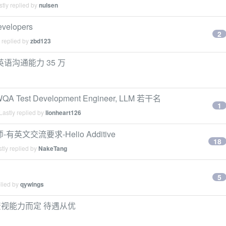
tly replied by
nulsen
evelopers
2
 replied by
zbd123
要英语沟通能力 35 万
A Test Development Engineer, LLM 若干名
1
astly replied by
lionheart126
文交流要求-Helio Additive
18
tly replied by
NakeTang
5
plied by
qywings
资视能力而定 待遇从优