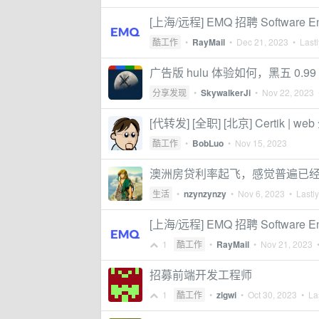
[上海/远程] EMQ 招聘 Software Eng
酷工作
•
RayMail
•
Dec 21, 2023
• Lastl
广告版 hulu 体验如何，黑五 0.99
分享发现
•
SkywalkerJi
•
Nov 22, 2023
•
[代转发] [全职] [北京] Certik | we
酷工作
•
BobLuo
•
Nov 15, 2023
澳洲房贷利率起飞，感觉普遍已经
生活
•
nzynzynzy
•
Nov 6, 2023
• Lastly
[上海/远程] EMQ 招聘 Software Engi
1
酷工作
•
RayMail
•
Nov 21, 2023
•
招募前端开发工程师
1
酷工作
•
zigwi
•
Oct 30, 2023
• Las