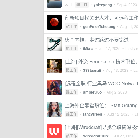
1
酷工作
•
yaleeyang
•
Sep 4, 2023
创新项目找关键人才，可远程工
酷工作
•
genPeterTohetang
•
Aug 11, 2
德企内推，走过路过不要错过
酷工作
•
iMiata
•
Jun 17, 2025
• Lastly r
[上海] 外资 Foundation 
酷工作
•
333tuanzii
•
Aug 13, 2023
• Las
[远程全职-行业黑马 WOO Network] U
酷工作
•
amberGuo
•
Aug 2, 2023
上海外企靠谱职位： Staff Golang So
酷工作
•
fancyfrees
•
Aug 12, 2023
• La
[上海][Wiredcraft]寻找
酷工作
•
WiredcraftHire
•
Jul 27, 2023