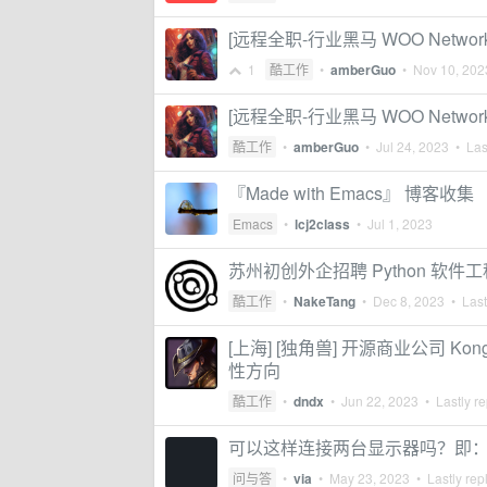
[远程全职-行业黑马 WOO Network] Bac
1
酷工作
•
amberGuo
•
Nov 10, 202
[远程全职-行业黑马 WOO Net
酷工作
•
amberGuo
•
Jul 24, 2023
• Last
『Made with Emacs』 博客收集
Emacs
•
lcj2class
•
Jul 1, 2023
苏州初创外企招聘 Python 软件工程
酷工作
•
NakeTang
•
Dec 8, 2023
• Last
[上海] [独角兽] 开源商业公司
性方向
酷工作
•
dndx
•
Jun 22, 2023
• Lastly re
可以这样连接两台显示器吗？即：电脑 
问与答
•
via
•
May 23, 2023
• Lastly rep