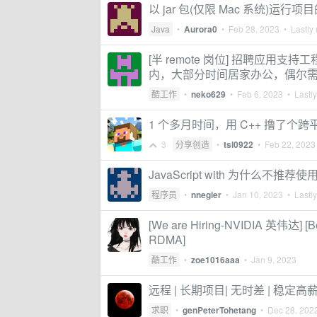
以 jar 包(仅限 Mac 系统)
Java
•
Aurora0
•
Feb 28, 2023
• Lastly 
[半 remote 岗位] 招聘应用
内，大部分时间居家办公，偶尔
酷工作
•
neko629
•
Feb 6, 2023
• Lastly
1 个多月时间，用 C++ 撸了个跨
3
分享创造
•
tsl0922
•
Feb 22, 2023
JavaScript with 为什么不推荐
程序员
•
nnegier
•
Jan 10, 2023
• Lastly
[We are Hiring-NVIDIA 英伟达] [Be
RDMA]
酷工作
•
zoe1016aaa
•
Jan 9, 2023
远程 | 长期项目| 无时差 | 稳定高薪资
求职
•
genPeterTohetang
•
Dec 28, 202