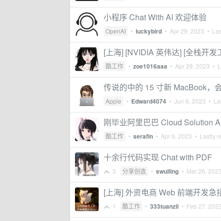
小程序 Chat With AI 欢迎体验
OpenAI
•
luckybird
•
Apr 29, 2023
• Las
[上海] [NVIDIA 英伟达] [全栈开发工程师 F
酷工作
•
zoe1016aaa
•
Apr 28, 2023
• La
传说的中的 15 寸新 MacBook，会不
Apple
•
Edward4074
•
Jun 6, 2023
• Las
刚毕业阿里巴巴 Cloud Solution Ar
酷工作
•
serafin
•
Apr 6, 2023
• Lastly r
十余行代码实现 Chat with PDF
3
分享创造
•
swulling
•
Mar 26, 202
[上海] 外资电商 Web 前端开发急
1
酷工作
•
333tuanzii
•
Feb 27, 202