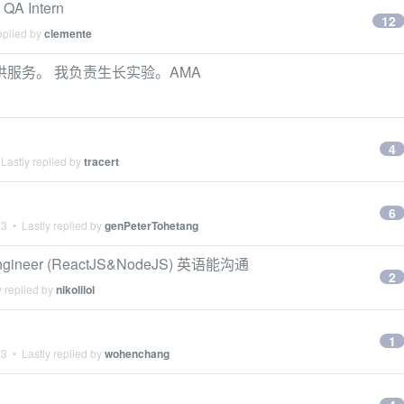
A Intern
12
eplied by
clemente
用户提供服务。 我负责生长实验。AMA
4
Lastly replied by
tracert
6
23
• Lastly replied by
genPeterTohetang
 Engineer (ReactJS&NodeJS) 英语能沟通
2
 replied by
nikolilol
1
23
• Lastly replied by
wohenchang