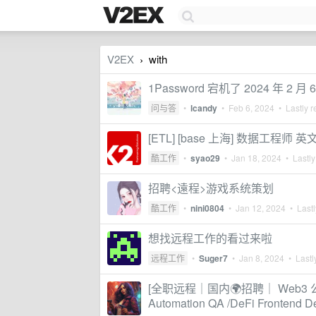
V2EX
with
›
1Password 宕机了 2024 年 2 月 
问与答
•
lcandy
•
Feb 6, 2024
• Lastly r
[ETL] [base 上海] 数据工程师 英
酷工作
•
syao29
•
Jan 18, 2024
• Lastly
招聘<遠程>游戏系统策划
酷工作
•
nini0804
•
Jan 12, 2024
• Lastl
想找远程工作的看过来啦
远程工作
•
Suger7
•
Jan 8, 2024
• Lastl
[全职远程｜国内🌍招聘｜ Web3 公
Automation QA /DeFi Frontend D