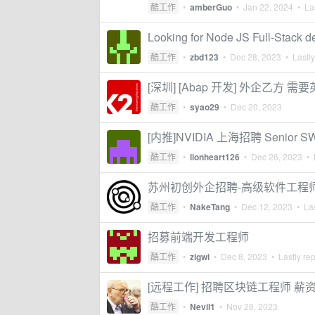
酷工作
•
amberGuo
•
Jan 22, 2024
• Las
Looking for Node JS Full-Stack d
酷工作
•
zbd123
•
Dec 28, 2023
• Lastly
[深圳] [Abap 开发] 外企乙方 需
酷工作
•
syao29
•
Dec 20, 2023
[内推]NVIDIA 上海招聘 Senior SWQ
酷工作
•
lionheart126
•
Dec 26, 2023
• L
苏州初创外企招聘-高级软件工程师-有英
酷工作
•
NakeTang
•
Dec 12, 2023
• Las
招募前端开发工程师
酷工作
•
zigwi
•
Dec 8, 2023
• Lastly re
[远程工作] 招聘区块链工程师 薪
酷工作
•
Nevil1
•
Nov 28, 2023