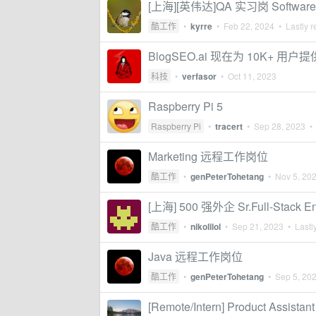
[上海][英伟达]QA 实习岗 Software Q
酷工作
•
kyrre
•
Feb 22, 2024
• Lastly r
BlogSEO.ai 现在为 10K+ 
科技
•
verfasor
•
Oct 11, 2023
Raspberry Pi 5
Raspberry Pi
•
tracert
•
Sep 28, 2023
• 
Marketing 远程工作岗位
酷工作
•
genPeterTohetang
•
Nov 5, 20
[上海] 500 强外企 Sr.Full-Stack
酷工作
•
nikolilol
•
Sep 21, 2023
• Lastly
Java 远程工作岗位
酷工作
•
genPeterTohetang
•
Sep 5, 20
[Remote/Intern] Product Assistant