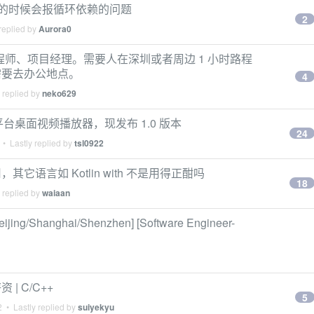
运行项目的时候会报循环依赖的问题
2
replied by
Aurora0
支持工程师、项目经理。需要人在深圳或者周边 1 小时路程
需要去办公地点。
4
 replied by
neko629
平台桌面视频播放器，现发布 1.0 版本
24
• Lastly replied by
tsl0922
使用，其它语言如 Kotlin with 不是用得正酣吗
18
 replied by
waiaan
ijing/Shanghai/Shenzhen] [Software Engineer-
 | C/C++
5
2
• Lastly replied by
suiyekyu