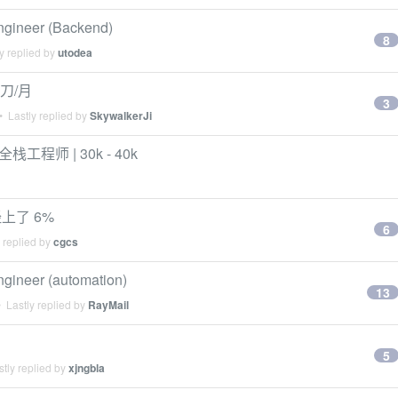
ineer (Backend)
8
y replied by
utodea
 刀/月
3
 Lastly replied by
SkywalkerJi
b 全栈工程师 | 30k - 40k
上了 6%
6
 replied by
cgcs
neer (automation)
13
 Lastly replied by
RayMail
5
tly replied by
xjngbla