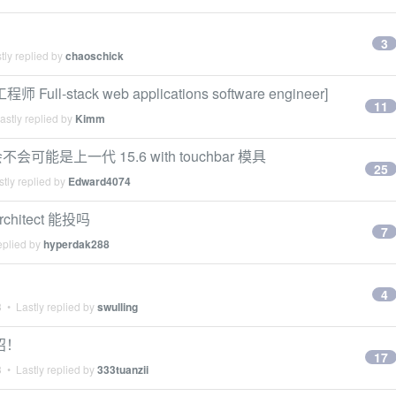
3
tly replied by
chaoschick
ull-stack web applications software engineer]
11
stly replied by
Kimm
会可能是上一代 15.6 with touchbar 模具
25
tly replied by
Edward4074
chitect 能投吗
7
eplied by
hyperdak288
4
3
• Lastly replied by
swulling
招！
17
3
• Lastly replied by
333tuanzii