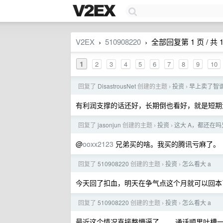
V2EX
510908220
全部回复第 1 页 / 共 1
›
›
1
2
3
4
5
6
7
8
9
10
回复了
DisastrousNet
创建的主题
投资
早上卖了智谱
›
›
有利润支撑的话还好，长期倒也看好，就是短期
回复了
jasonjun
创建的主题
投资
这大 A，都还在
›
›
@
ooxx2123
兄弟买的啥。我买的腾讯亏麻了。
回复了
510908220
创建的主题
投资
怎么看大 a
›
›
今天回了扣血，明天在争气点这个月就可以回本
回复了
510908220
创建的主题
投资
怎么看大 a
›
›
最近这个情况直接整懵逼了。。 通话顺里吐槽