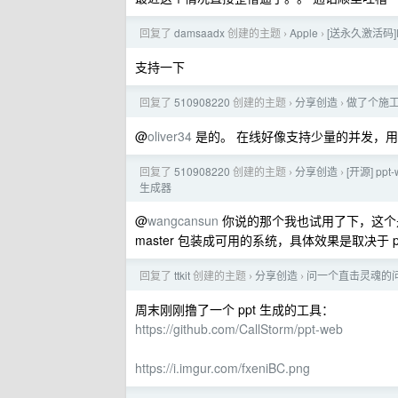
回复了
damsaadx
创建的主题
Apple
[送永久激活码]Ri
›
›
支持一下
回复了
510908220
创建的主题
分享创造
做了个施工方
›
›
@
oliver34
是的。 在线好像支持少量的并发，
回复了
510908220
创建的主题
分享创造
[开源] pp
›
›
生成器
@
wangcansun
你说的那个我也试用了下，这个是基于
master 包装成可用的系统，具体效果是取决于 pp
回复了
ttkit
创建的主题
分享创造
问一个直击灵魂的问
›
›
周末刚刚撸了一个 ppt 生成的工具：
https://github.com/CallStorm/ppt-web
https://i.imgur.com/fxeniBC.png