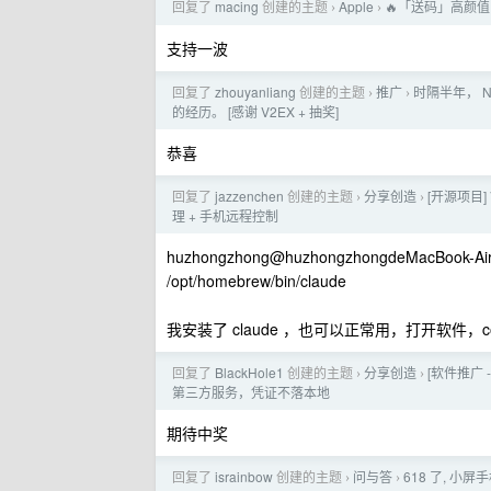
回复了
macing
创建的主题
Apple
🔥「送码」高颜
›
›
支持一波
回复了
zhouyanliang
创建的主题
推广
时隔半年， N
›
›
的经历。 [感谢 V2EX + 抽奖]
恭喜
回复了
jazzenchen
创建的主题
分享创造
[开源项目] V
›
›
理 + 手机远程控制
huzhongzhong@huzhongzhongdeMacBook-Air we
/opt/homebrew/bin/claude
我安装了 claude ，也可以正常用，打开软件，codin
回复了
BlackHole1
创建的主题
分享创造
[软件推广 -
›
›
第三方服务，凭证不落本地
期待中奖
回复了
israinbow
创建的主题
问与答
618 了, 小屏
›
›