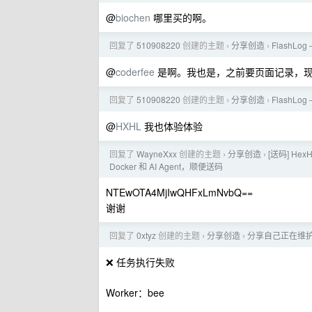
@
biochen
哪里买的啊。
回复了
510908220
创建的主题
分享创造
FlashL
›
›
@
coderfee
是啊。我也是，之前要页面记录，现
回复了
510908220
创建的主题
分享创造
FlashL
›
›
@
HXHL
我也体验体验
回复了
WayneXxx
创建的主题
分享创造
[送码] H
›
›
Docker 和 AI Agent，顺便送码
NTEwOTA4MjIwQHFxLmNvbQ==
谢谢
回复了
0xtyz
创建的主题
分享创造
分享自己正在维护的 
›
›
❌ 任务执行失败
Worker：bee