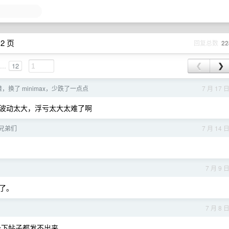
2 页
回复总数
22
...
12
❮
❯
，换了 minimax，少跌了一点点
7 月 17 
波动太大，浮亏太大太难了啊
吗兄弟们
7 月 14 
7 月 9 
了。
7 月 8 
一下帖子都发不出来。