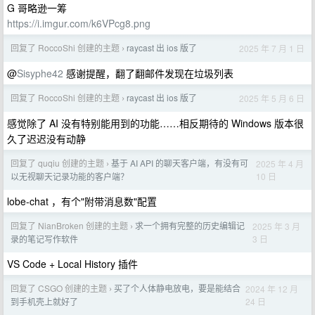
G 哥略逊一筹
https://i.imgur.com/k6VPcg8.png
回复了 RoccoShi 创建的主题
raycast 出 ios 版了
2025 年 7 月 1 日
›
@
Sisyphe42
感谢提醒，翻了翻邮件发现在垃圾列表
回复了 RoccoShi 创建的主题
raycast 出 ios 版了
2025 年 5 月 6 日
›
感觉除了 AI 没有特别能用到的功能……相反期待的 Windows 版本很
久了迟迟没有动静
回复了 quqiu 创建的主题
基于 AI API 的聊天客户端，有没有可
2025 年 4 月
›
10 日
以无视聊天记录功能的客户端？
lobe-chat ，有个"附带消息数"配置
回复了 NianBroken 创建的主题
求一个拥有完整的历史编辑记
2025 年 3 月
›
3 日
录的笔记写作软件
VS Code + Local History 插件
回复了 CSGO 创建的主题
买了个人体静电放电，要是能结合
2024 年 12 月
›
24 日
到手机壳上就好了