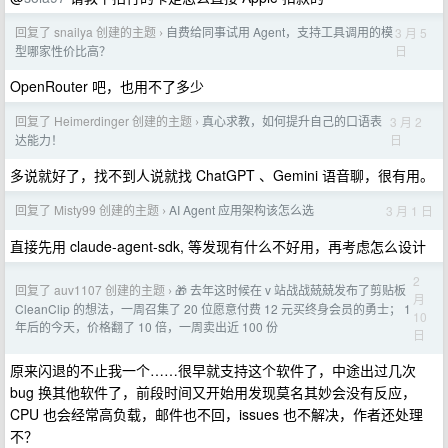
回复了 snailya 创建的主题
自费给同事试用 Agent，支持工具调用的模
3 月 5
›
日
型哪家性价比高？
OpenRouter 吧，也用不了多少
回复了 Heimerdinger 创建的主题
真心求教，如何提升自己的口语表
3 月 2
›
日
达能力！
多说就好了，找不到人说就找 ChatGPT 、Gemini 语音聊，很有用。
回复了 Misty99 创建的主题
AI Agent 应用架构该怎么选
3 月 1 日
›
直接先用 claude-agent-sdk, 等发现有什么不好用，再考虑怎么设计
2
回复了 auv1107 创建的主题
🎁 去年这时候在 v 站战战兢兢发布了剪贴板
›
月
CleanClip 的想法，一周召集了 20 位愿意付费 12 元买终身会员的勇士； 1
10
年后的今天，价格翻了 10 倍，一周卖出近 100 份
日
原来闪退的不止我一个……很早就支持这个软件了，中途出过几次
bug 换其他软件了，前段时间又开始用发现莫名其妙会没有反应，
CPU 也会经常高负载，邮件也不回，issues 也不解决，作者还处理
不？