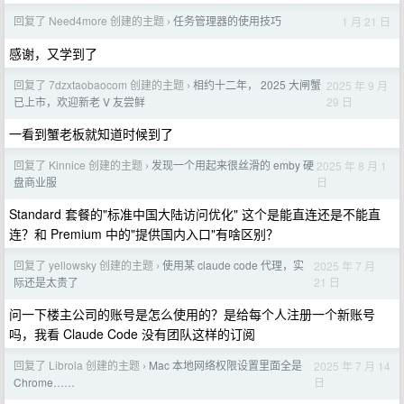
回复了 Need4more 创建的主题
任务管理器的使用技巧
1 月 21 日
›
感谢，又学到了
回复了 7dzxtaobaocom 创建的主题
相约十二年， 2025 大闸蟹
2025 年 9 月
›
29 日
已上市，欢迎新老 V 友尝鲜
一看到蟹老板就知道时候到了
回复了 Kinnice 创建的主题
发现一个用起来很丝滑的 emby 硬
2025 年 8 月 1
›
日
盘商业服
Standard 套餐的"标准中国大陆访问优化" 这个是能直连还是不能直
连？和 Premium 中的"提供国内入口"有啥区别？
回复了 yellowsky 创建的主题
使用某 claude code 代理，实
2025 年 7 月
›
21 日
际还是太贵了
问一下楼主公司的账号是怎么使用的？是给每个人注册一个新账号
吗，我看 Claude Code 没有团队这样的订阅
回复了 Librola 创建的主题
Mac 本地网络权限设置里面全是
2025 年 7 月 14
›
日
Chrome……