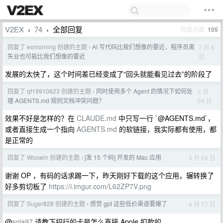
V2EX
74
全部回复
回复总数
105
›
›
回复了 exmorning 创建的主题
AI 写代码比我们想像的要近，程序员离
7 月 8
›
日
失业也可能比我们想像的要近
发展的太快了，这个时间差已经变成了“回头就能看见过去”的阶段了
回复了 qf19910623 创建的主题
同时使用多个 Agent 的情况下如何处
6 月
›
24 日
理 AGENTS.md 规则文档冲突问题？
效果不好是怎样的？在
CLAUDE.md
中只写一行 `@AGENTS.md`，
或者直接生成一个指向
AGENTS.md
的软链接，我实际都有使用，都
是正常的
回复了 Wcowin 创建的主题
[发 15 个码] 开发的 Mac 应用
4 月 24 日
›
谢谢 OP ，有码的话求踢一下，昨天刚好下载的这个应用，辗转换了
好多剪切板了
https://i.imgur.com/L62ZP7V.png
回复了 Suger828 创建的主题
感觉 gpt 这些低价渠道要爆了
4 月 17 日
›
@
sola97
请教下招行的卡是怎么直接 Apple 扣款的