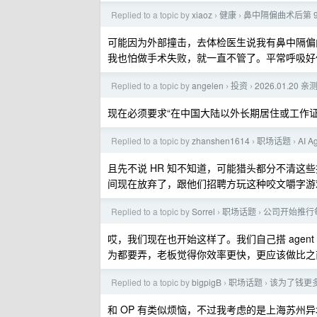
Replied to a topic by
xiaoz
健康
鼻中隔偏曲术后第 9
›
›
可能因为外部撞击，去体检医生说我有鼻中隔偏
我也怕做手术失败，就一直不管了。平常呼吸好
Replied to a topic by
angelen
投资
2026.01.20
›
›
现在必须要求“在中国大陆以外长期居住或工作证
Replied to a topic by
zhanshen1614
职场话题
AI 
›
›
且先不说 HR 知不知道，可能猎头都分不清这
间现在放弃了，跟他们招聘方玩这种咬文嚼字游
Replied to a topic by
Sorrel
职场话题
公司开始推行每个
›
›
哎，我们现在也开始这样了。我们自己搭 agent ，
为都要弄，老板觉得你效率更快，更应该做比之
Replied to a topic by
bigpigB
职场话题
该为了钱更多
›
›
和 OP 有类似烦恼，不过我考虑的是上海苏