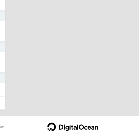
2
4
1
ge