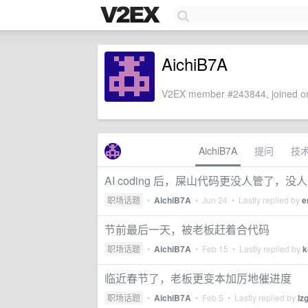
AichiB7A
V2EX member #243844, joined on
AichiB7A
提问
技
AI coding 后，屎山代码更没人管了，没
职场话题
•
AichiB7A
•
Jun 24
• Lastly replied by
e
节前最后一天，被老板赶着合代码
职场话题
•
AichiB7A
•
Feb 15
• Lastly replied by
k
临近春节了，老板更变本加厉地催进度
职场话题
•
AichiB7A
•
Feb 5
• Lastly replied by
lz