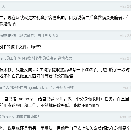
 天
May 2
曲，现在症状就是左侧鼻腔容易出血，因为说偏曲后鼻黏膜会变脆弱，但
像没影响
 亲测完成 IBKR（盈透证券）的开户 & 入金
May 2
明”的这个文件，咋整？
Agent 的工作也不好找 想转型的后端 er 谨慎考虑
May 2
些技术栈。只能反向 JD 关键字提取然后改写一下试试了。我折腾了一段时
戏不如自己做点东西同时等着领公司赔偿
人创建各自的 agent、skills 了，并纳入考核
Apr 
自己搭 memory ，给自己做 skill ，做一个分身做长时间任务。而且因
前更多的项目和工作，不然就是效率低。我就 emmmm
的 offer，和家庭异地吗？
Mar 1
州异地。说到底还是看另一半想法，目前看自己去上海怎么着都比在苏州要辛