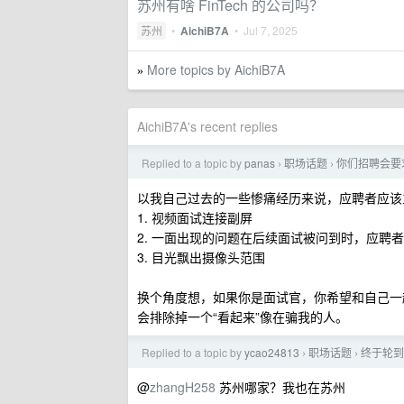
苏州有啥 FinTech 的公司吗？
苏州
•
AichiB7A
•
Jul 7, 2025
More topics by AichiB7A
»
AichiB7A's recent replies
Replied to a topic by
panas
职场话题
你们招聘会要
›
›
以我自己过去的一些惨痛经历来说，应聘者应该
1. 视频面试连接副屏
2. 一面出现的问题在后续面试被问到时，应聘
3. 目光飘出摄像头范围
换个角度想，如果你是面试官，你希望和自己一
会排除掉一个“看起来”像在骗我的人。
Replied to a topic by
ycao24813
职场话题
终于轮到
›
›
@
zhangH258
苏州哪家？我也在苏州