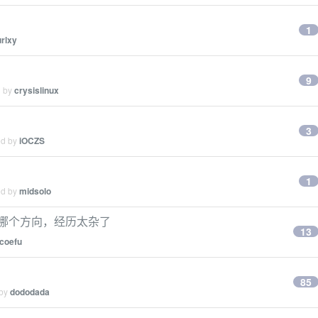
1
urlxy
9
d by
crysislinux
3
ed by
iOCZS
1
ed by
midsolo
合去哪个方向，经历太杂了
13
coefu
？
85
 by
dododada