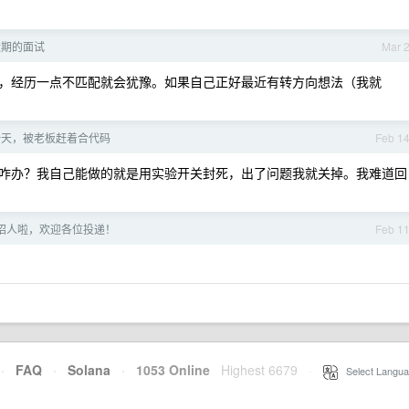
近期的面试
Mar 
，经历一点不匹配就会犹豫。如果自己正好最近有转方向想法（我就
一天，被老板赶着合代码
Feb 1
咋办？我自己能做的就是用实验开关封死，出了问题我就关掉。我难道回
大量招人啦，欢迎各位投递！
Feb 1
·
FAQ
·
Solana
·
1053 Online
Highest 6679
·
Select Langua