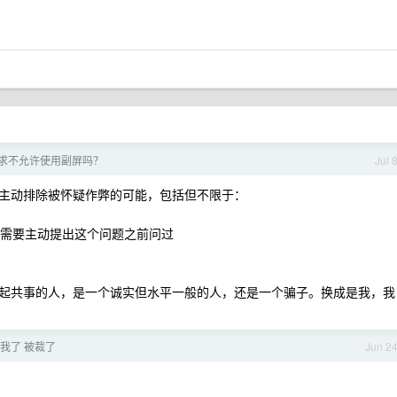
求不允许使用副屏吗？
Jul 
主动排除被怀疑作弊的可能，包括但不限于：
者需要主动提出这个问题之前问过
起共事的人，是一个诚实但水平一般的人，还是一个骗子。换成是我，我
我了 被裁了
Jun 2