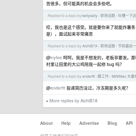
苦很多，但可能真的机会会多些吧。
Replied to a topic by
kellysally
职场话题
吐槽一下
›
›
哎，我也是这个感受。就是要你来了就能炸薯条
是），面试起来非常痛苦
Replied to a topic by
AichiB7A
职场话题
节前最后
›
›
@
inyfee
呵呵，我是不想发的，老板非要发。那
村里让田里的大公鸡陪我一起修 bug 吗？
Replied to a topic by
enderftt
酷工作
MiNiMax 
›
›
@
enderftt
投递简历没过，冷冻期是多久呢？
More replies by AichiB7A
»
About
·
Help
·
Advertise
·
Blog
·
API
创意工作者们的社区