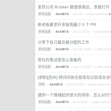
发现公司 AI token 额度很高后，思维打开
职场话题
•
AichiB7A
•
Jan 28
• Lastly replied by
f
新老板要求开发每周最少 5 个 PR
职场话题
•
AichiB7A
•
Dec 3, 2025
• Lastly replie
分享下自己最近被分配的工作
职场话题
•
AichiB7A
•
Nov 20, 2025
• Lastly repli
现在的笔试是怎么准备的
职场话题
•
AichiB7A
•
Nov 14, 2025
• Lastly repli
[求职][苏州] 想问问各位我现在比较适
求职
•
AichiB7A
•
Oct 16, 2025
• Lastly replied by
遇到一个情绪起伏很大的领导，怎么对付
职场话题
•
AichiB7A
•
Jul 9, 2025
• Lastly replied