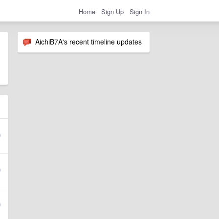
Home
Sign Up
Sign In
AichiB7A's recent timeline updates