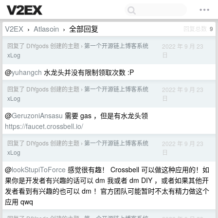
V2EX
Atlasoin
全部回复
回复总数
9
›
›
回复了 DIYgods 创建的主题
第一个开源链上博客系统
2022 年 9 月 23
›
日
xLog
@
yuhangch
水龙头并没有限制领取次数 :P
回复了 DIYgods 创建的主题
第一个开源链上博客系统
2022 年 9 月 23
›
日
xLog
@
GeruzoniAnsasu
需要 gas ，但是有水龙头领
https://faucet.crossbell.io/
回复了 DIYgods 创建的主题
第一个开源链上博客系统
2022 年 9 月 23
›
日
xLog
@
lookStupiToForce
感觉很有趣！ Crossbell 可以做这种应用的！如
果你是开发者有兴趣的话可以 dm 我或者 dm DIY ，或者如果其他开
发者看到有兴趣的也可以 dm ！官方团队可能暂时不太有精力做这个
应用 qwq