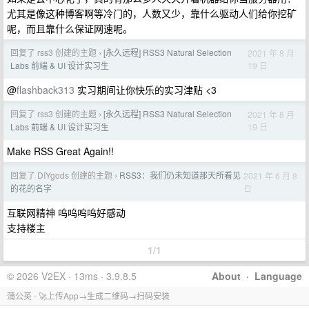
尤其是像这种博客啊等冷门的，人数又少，靠什么驱动人们给你挖矿
呢，而且靠什么保证网速呢。
回复了 rss3 创建的主题
[永久远程] RSS3 Natural Selection
2021 年 8 月
›
19 日
Labs 前端 & UI 设计实习生
@
flashback313
实习期间让你快乐的实习津贴 <3
回复了 rss3 创建的主题
[永久远程] RSS3 Natural Selection
2021 年 8 月
›
19 日
Labs 前端 & UI 设计实习生
Make RSS Great Again!!
回复了 DIYgods 创建的主题
RSS3：我们仍未知道那天所看见
2021 年 6 月 8
›
日
的花的名字
互联网精神 呜呜呜呜好感动
支持楼主
1/1
© 2026 V2EX · 13ms · 3.9.8.5
About
·
Language
蒲公英 - 🚀上传App→生成二维码→扫码安装