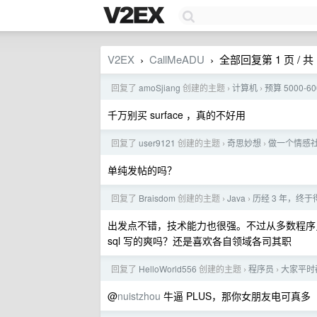
V2EX
CallMeADU
全部回复第 1 页 / 共 
›
›
回复了
amoSjiang
创建的主题
计算机
预算 5000
›
›
千万别买 surface ，真的不好用
回复了
user9121
创建的主题
奇思妙想
做一个情感
›
›
单纯发帖的吗？
回复了
Braisdom
创建的主题
Java
历经 3 年，终
›
›
出发点不错，技术能力也很强。不过从多数程序员角
sql 写的爽吗？还是喜欢各自领域各司其职
回复了
HelloWorld556
创建的主题
程序员
大家平时
›
›
@
nuistzhou
牛逼 PLUS，那你女朋友电可真多