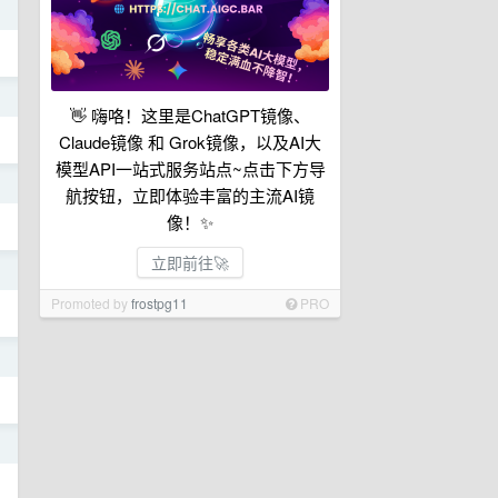
日
日
👋 嗨咯！这里是ChatGPT镜像、
Claude镜像 和 Grok镜像，以及AI大
模型API一站式服务站点~点击下方导
日
航按钮，立即体验丰富的主流AI镜
像！✨
立即前往🚀
日
Promoted by
frostpg11
PRO
日
日