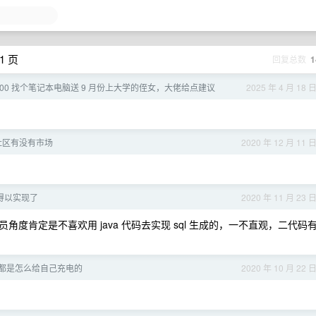
1 页
回复总数
1
-6000 找个笔记本电脑送 9 月份上大学的侄女，大佬给点建议
2025 年 4 月 18 
社区有没有市场
2020 年 12 月 11 
于得以实现了
2020 年 11 月 23 
度肯定是不喜欢用 java 代码去实现 sql 生成的，一不直观，二代码
都是怎么给自己充电的
2020 年 10 月 22 