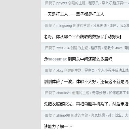
回复了
ppyzzz
创建的主题
程序员
早上好,程序员!
›
›
一天是打工人，一辈子都是打工人
回复了
mingceng
创建的主题
分享创造
刚刚，我又
›
›
老哥，你从哪个平台爬取的数据 [/手动狗头]
回复了
zxc1234
创建的主题
程序员
请教个 Java 问
›
›
@
haosamax
到网关中间还那么多层吗
回复了
xkxy
创建的主题
程序员
个人小程序成功上线
›
›
刚刚体验了一波，体验不大好，还有这不就是清
回复了
charlie21
创建的主题
奇思妙想
如何远离工
›
›
先把衣服都脱光，再把电脑手机杂了，然后走进深山
回复了
zhimo08
创建的主题
奇思妙想
对于创业，大
›
›
钞能力了解一下