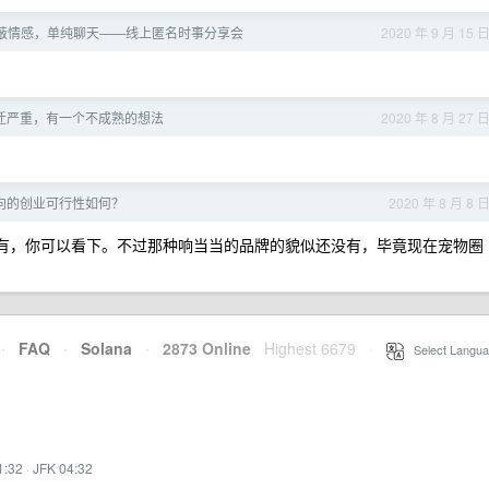
 屏蔽情感，单纯聊天——线上匿名时事分享会
2020 年 9 月 15 
迁严重，有一个不成熟的想法
2020 年 8 月 27 
向的创业可行性如何？
2020 年 8 月 8 
的都有，你可以看下。不过那种响当当的品牌的貌似还没有，毕竟现在宠物圈
·
FAQ
·
Solana
·
2873 Online
Highest 6679
·
Select Langua
1:32
·
JFK 04:32