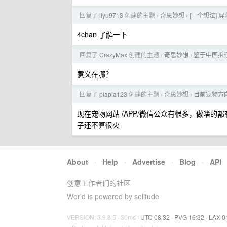
回复了
liyu9713
创建的主题
奇思妙想
[一个想法]
›
›
4chan 了解一下
回复了
CrazyMax
创建的主题
奇思妙想
鉴于中国拆
›
›
意义在哪？
回复了
piapia123
创建的主题
奇思妙想
目前宠物方
›
›
现在宠物网站 /APP/微信公众有很多，做啥
子还不算很火
About
·
Help
·
Advertise
·
Blog
·
API
创意工作者们的社区
World is powered by solitude
VERSION: 3.9.8.5 · 30ms ·
UTC 08:32
·
PVG 16:32
·
LAX 0