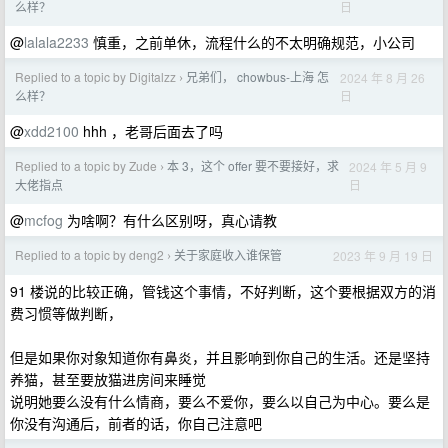
日
么样？
@
lalala2233
慎重，之前单休，流程什么的不太明确规范，小公司
Replied to a topic by Digitalzz
兄弟们， chowbus-上海 怎
2024 年 8 月 26
›
日
么样？
@
xdd2100
hhh ，老哥后面去了吗
Replied to a topic by Zude
本 3，这个 offer 要不要接好，求
2024 年 5 月 9
›
日
大佬指点
@
mcfog
为啥啊？有什么区别呀，真心请教
Replied to a topic by deng2
关于家庭收入谁保管
2023 年 9 月 19 日
›
91 楼说的比较正确，管钱这个事情，不好判断，这个要根据双方的消
费习惯等做判断，
但是如果你对象知道你有鼻炎，并且影响到你自己的生活。还是坚持
养猫，甚至要放猫进房间来睡觉
说明她要么没有什么情商，要么不爱你，要么以自己为中心。要么是
你没有沟通后，前者的话，你自己注意吧