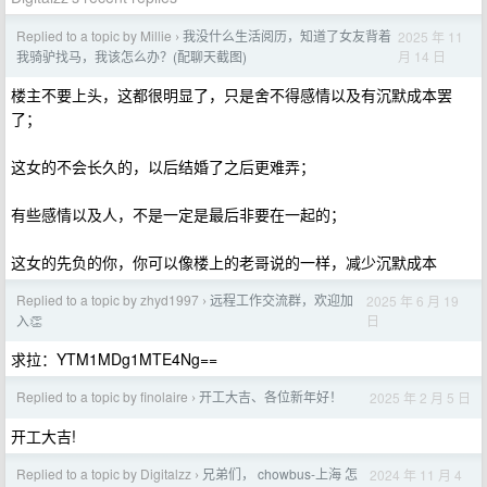
Replied to a topic by Millie
我没什么生活阅历，知道了女友背着
2025 年 11
›
月 14 日
我骑驴找马，我该怎么办？(配聊天截图)
楼主不要上头，这都很明显了，只是舍不得感情以及有沉默成本罢
了；
这女的不会长久的，以后结婚了之后更难弄；
有些感情以及人，不是一定是最后非要在一起的；
这女的先负的你，你可以像楼上的老哥说的一样，减少沉默成本
Replied to a topic by zhyd1997
远程工作交流群，欢迎加
2025 年 6 月 19
›
日
入👏
求拉：YTM1MDg1MTE4Ng==
Replied to a topic by finolaire
开工大吉、各位新年好！
2025 年 2 月 5 日
›
开工大吉!
Replied to a topic by Digitalzz
兄弟们， chowbus-上海 怎
2024 年 11 月 4
›