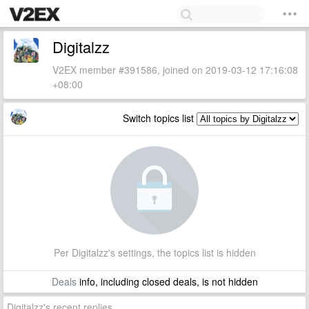
Digitalzz
V2EX member #391586, joined on 2019-03-12 17:16:08
+08:00
Switch topics list
Per Digitalzz's settings, the topics list is hidden
Deals
info, including closed deals, is not hidden
Digitalzz's recent replies