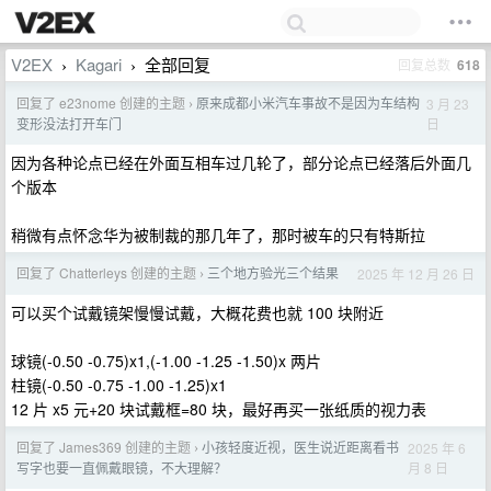
V2EX
Kagari
全部回复
回复总数
618
›
›
回复了 e23nome 创建的主题
原来成都小米汽车事故不是因为车结构
3 月 23
›
日
变形没法打开车门
因为各种论点已经在外面互相车过几轮了，部分论点已经落后外面几
个版本
稍微有点怀念华为被制裁的那几年了，那时被车的只有特斯拉
回复了 Chatterleys 创建的主题
三个地方验光三个结果
2025 年 12 月 26 日
›
可以买个试戴镜架慢慢试戴，大概花费也就 100 块附近
球镜(-0.50 -0.75)x1,(-1.00 -1.25 -1.50)x 两片
柱镜(-0.50 -0.75 -1.00 -1.25)x1
12 片 x5 元+20 块试戴框=80 块，最好再买一张纸质的视力表
回复了 James369 创建的主题
小孩轻度近视，医生说近距离看书
2025 年 6
›
月 8 日
写字也要一直佩戴眼镜，不大理解？