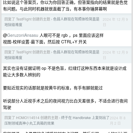
比如说这个答案页，你以为你回答正确，但答案指向的结果就是色觉
有问题。与此同时机器就很直截了当，有本事你锤屏幕啊
回复了 TestFlight 创建的主题
色弱人群现在驾照体检简直是
2024 年 12 月 9
›
日
地狱级难度
@
GeruzoniAnsasu
人眼可不是 rgb ，ps 里面应该这样
视图-校样设置-最下面，然后按 CTRL+Y 开关
回复了 TestFlight 创建的主题
色弱人群现在驾照体检简直是
2024 年 12 月 9
›
日
地狱级难度
其实也没有证据证明 op 不是色盲，红绿灯这种东西本来就是设计成
能让大多数人辨别的
要贴近现实的话那就是按黄牛的标准，有手有脚就能过
听说部分人近视手术之后的夜间视力比白天差很多，不适合进行夜间
驾驶
回复了 HOMO114514 创建的主题
终于在 Handbrake 上复刻出了
2024 年 8
›
月 2 日
压制领域真神小丸工具箱的效果