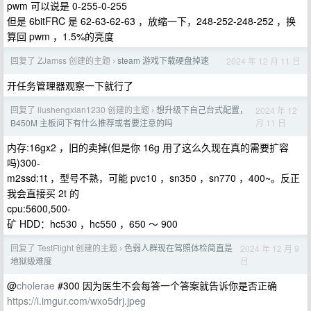
pwm 可以说是 0-255-0-255
但是 6bitFRC 是 62-63-62-63 ，放缩一下，248-252-248-252 ，换
算回 pwm ，1.5%的亮度
回复了 ZJamss 创建的主题
steam 游戏下载硬盘掉速
2024 年 12 月 11 日
›
开任务管理器观察一下就行了
回复了 liushengxian1230 创建的主题
想升级下自己台式配置，
2024 年 12
›
月 11 日
B450M 主板问下有什么推荐或者要注意的吗
内存:16gx2 ，旧的卖掉(但是你 16g 用了这么久现在真的需要扩容
吗)300-
m2ssd:1t ，型号不熟，可能 pvc10 ，sn350 ，sn770 ，400~。反正
我会直接买 2t 的
cpu:5600,500-
矿 HDD：hc530 ，hc550 ，650 ～ 900
回复了 TestFlight 创建的主题
色弱人群现在驾照体检简直是
2024 年 12 月 9
›
日
地狱级难度
@
cholerae
#300 因为医生不会每答一个答案就告诉你是否正确
https://i.imgur.com/wxo5drj.jpeg