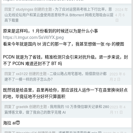
回复了 studyingss 创建的主题
为了应对运营商考核上下行比率，恩
2024 年
›
4 月 6
山无线论坛用户和某云盘使用恶意软件从 Bittorrent 网络无限吸血以提
日
高下载量
原来是这样吗，1 月份看到的时候还以为是什么小事
https://i.imgur.com/SsV6lYX.jpeg
看来今年就是国内 bt 消亡的那一年了，我甚至想做一张 rip 的梗图
PCDN 就是为了省钱，精准检测只会引来对抗升级。退一步来说，封
不了 PCDN 难道还封不了 BT 吗
回复了 xx3122 创建的主题
二级公路占用宅基地，赔偿款估计都
2023 年 6
›
月 2 日
建不了一模一样的房子怎么办？
既然钱是给县里，县里再给你，那应该找人运作一下在县里换块好点
的地，毕竟征地不分好坏只算面积
回复了 graetdk 创建的主题
我用我的 10 万条微信聊天记录和 280
2023 年 4
›
月 11 日
篇博客文章，做了我自己的数字克隆 AI
海拉 ai😇
回复了 WangYouGX 创建的主题
求推荐无法清零的老 mlc 固