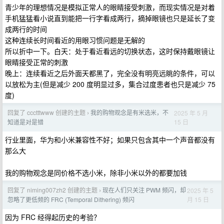
青少年的理想情况是模拟正常人的眼睛接受刺激，而现实情况是对着
手机猛猛看小说直到能把一行字看成两行，摘掉眼镜也只是延长了变
成两行的时间
这种连续长时间看近的用眼习惯问题是无解的
所以折中一下。白天：处于看近看远的切换状态，这时保持戴眼镜让
眼睛接受正常的刺激
晚上：连续看近之后外面天都黑了，完全没有明亮远眺的条件，可以
以放松为主(但是减少 200 度明显过多，集合过度患者也只是减少 75
度)
回复了 ccctttwww 创建的主题
我的购物观念是有米选米，不
2025 年 5 月
›
15 日
知道是对是错
行业里面，华为和小米兼容性不好；如果只包含其中一个声音都没有
那么大
我的购物观念是同价格不选小米，除非小米以外的都要加钱
回复了 niming007zh2 创建的主题
现在人们只关注 PWM 频闪，却
2025 年 5
›
月 15 日
忽略了更低频的 FRC (Temporal Dithering) 频闪
因为 FRC 经得起历史的考验？