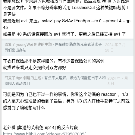
我刚想说 n 卡录屏的色域播放时有点问题，然后发现 vmaf 的对比源
不是源文件。如果不缩分辨率的话用 LosslessCut 这种关键帧裁剪工
具更快
我最近用 av1 来压，svtav1psy SvtAv1EncApp --rc 0 --preset 4 --qp
45
如果是 40 系的话直接回放 av1 就行了，更新之后已经支持 av1 了
回复了 youngWei 创建的主题
停车磕到路虎极光车衣请求哥
2024 年 7 月
›
28 日
哥们出出办法
车衣在保险那不是这样赔的，有不少告保险公司的案例
就描述来看只走交强险对双方都好
回复了 ttgo 创建的主题
有点不太理解，求婚为何能把当事人和
2024 年 7 月
›
8 日
周围人感动流泪
可能是因为自己也干过一样的事情，你看这个动画的 reaction ，1/3
的人毫无心理准备的看到了最后，另外 1/3 的人在给手部特写之前就
感觉到了编剧想写什么
老外看 [葬送的芙莉莲-ep14] 的反应片段
https://www.bilibili.com/video/av579507005/