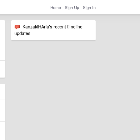
Home
Sign Up
Sign In
KanzakiHAria's recent timeline
updates