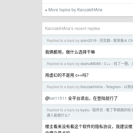
More topics by KanzakiHAria
»
KanzakiHAria's recent replies
Replied to a topic by
aixin2019
浏览器
我准备从 Ch
›
›
我俩都用，做什么选择干嘛
Replied to a topic by
dashu88089
C++
找了一圈，
›
›
用虚幻的不是用 c++吗？
Replied to a topic by
KanzakiHAria
Telegram
以频
›
›
@
bei11511
全平台退出，在登陆就行了
Replied to a topic by
byaiu
程序员
看了李跳跳的帖
›
›
通人能做什么？
楼主看来没有看这个软件的隐私协议，我建议楼
内建立节点的。