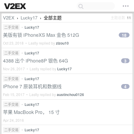
V2EX
Lucky17
全部主题
主题总数
11
›
›
二手交易
•
Lucky17
美版有锁 iPhoneXS Max 金色 512G
18
Oct 23, 2018 • Lastly replied by
zizou10
二手交易
•
Lucky17
4388 出个 iPhone8P 银色 64G
3
Nov 26, 2017 • Lastly replied by
Lucky17
二手交易
•
Lucky17
iPhone 7 原装耳机和数据线
4
Feb 15, 2017 • Lastly replied by
austinchou0126
二手交易
•
Lucky17
苹果 MacBook Pro， 15 寸
Apr 24, 2016
二手交易
•
Lucky17