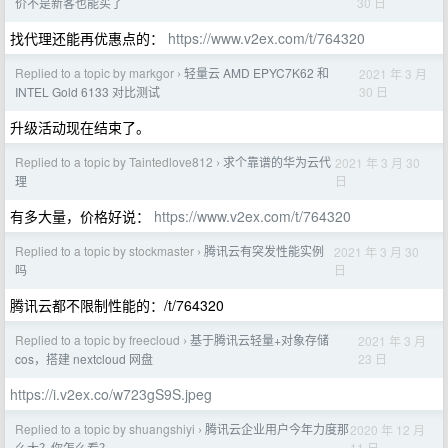
30 日
价不是新客也能买了
找代理还能再优惠点的：
https://www.v2ex.com/t/764320
Replied to a topic by markgor
轻量云 AMD EPYC7K62 和
2021 年 3 月
›
30 日
INTEL Gold 6133 对比测试
升级活动现在结束了。
Replied to a topic by Taintedlove812
求个靠谱的华为云代
2021 年 3 月 30
›
日
理
有多大量，价格好说：
https://www.v2ex.com/t/764320
Replied to a topic by stockmaster
腾讯云有突发性能实例
2021 年 3 月 30
›
日
吗
腾讯云都不限制性能的：/t/764320
Replied to a topic by freecloud
基于腾讯云轻量+对象存储
2021 年 3 月
›
23 日
cos，搭建 nextcloud 网盘
https://i.v2ex.co/w723gS9S.jpeg
Replied to a topic by shuangshiyi
腾讯云企业用户今年力度那
2020 年 12 月
›
11 日
么大？你怎么看？