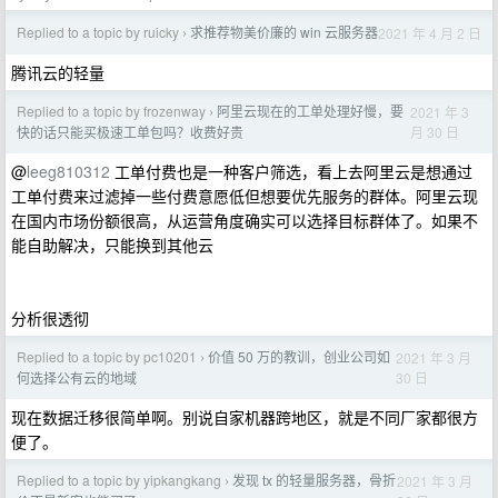
Replied to a topic by ruicky
求推荐物美价廉的 win 云服务器
2021 年 4 月 2 日
›
腾讯云的轻量
Replied to a topic by frozenway
阿里云现在的工单处理好慢，要
2021 年 3
›
月 30 日
快的话只能买极速工单包吗？收费好贵
@
leeg810312
工单付费也是一种客户筛选，看上去阿里云是想通过
工单付费来过滤掉一些付费意愿低但想要优先服务的群体。阿里云现
在国内市场份额很高，从运营角度确实可以选择目标群体了。如果不
能自助解决，只能换到其他云
分析很透彻
Replied to a topic by pc10201
价值 50 万的教训，创业公司如
2021 年 3 月
›
30 日
何选择公有云的地域
现在数据迁移很简单啊。别说自家机器跨地区，就是不同厂家都很方
便了。
Replied to a topic by yipkangkang
发现 tx 的轻量服务器，骨折
2021 年 3 月
›