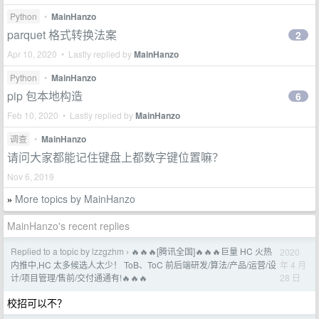
Python
•
MainHanzo
parquet 格式转换法案
2
Apr 10, 2020 • Lastly replied by
MainHanzo
Python
•
MainHanzo
pip 包本地构造
6
Feb 10, 2020 • Lastly replied by
MainHanzo
调查
•
MainHanzo
请问大家都能记住键盘上都数字键位置嘛？
Nov 6, 2019
More topics by MainHanzo
»
MainHanzo's recent replies
Replied to a topic by lzzgzhm
🔥🔥🔥[腾讯全国]🔥🔥🔥巨量 HC 火热
2020
›
年 4 月
内推中,HC 太多候选人太少！ ToB、ToC 前后端研发/算法/产品/运营/设
28 日
计/项目管理/售前/交付通通有!🔥🔥🔥
校招可以不？