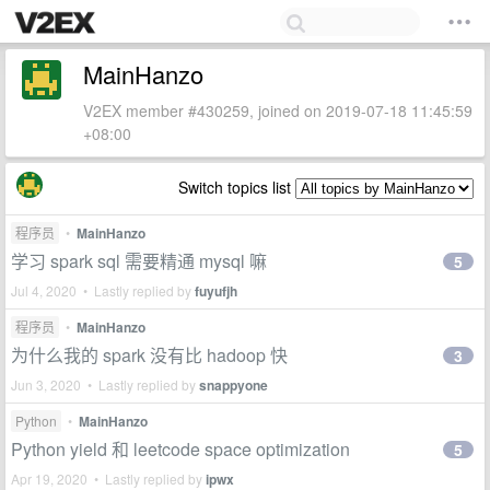
MainHanzo
V2EX member #430259, joined on 2019-07-18 11:45:59
+08:00
Switch topics list
程序员
•
MainHanzo
学习 spark sql 需要精通 mysql 嘛
5
Jul 4, 2020 • Lastly replied by
fuyufjh
程序员
•
MainHanzo
为什么我的 spark 没有比 hadoop 快
3
Jun 3, 2020 • Lastly replied by
snappyone
Python
•
MainHanzo
Python yield 和 leetcode space optimization
5
Apr 19, 2020 • Lastly replied by
ipwx