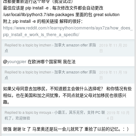
改都要重新运行这个命令（我没试过）
最佳应该是 pip install -e . 每次修改文件都会自动更改
/usr/local/lib/python3.7/site-packages 里面的包 great solution
附上 pip install -e 的相关链接 解释的很好：
https://www.reddit.com/r/learnpython/comments/ayx7za/how_does_
pip_install_e_work_is_there_a_specific/
Replied to a topic by imzhen
加拿大 amazon offer 求指
2019 年 11 月 20
›
日
点
@
youngpier
在欧洲哪个国家啊 我在法
Replied to a topic by imzhen
加拿大 amazon offer 求指
2019 年 11 月 19
›
日
点
如果父母同意去加移民，不知道题主会做什么选择呢？ 和你情况有些
相似，也在美国和加之间犹豫，不同点就是父母对加移民也很感兴
趣。
Replied to a topic by mrcuya
小霸王，其乐无穷，支持 PC 联
2019 年 10 月
›
4 日
机了，欢迎体验
很强 谢谢 lz 了 马里奥还是玩一会儿就死了 重拾了以前的记忆。：）