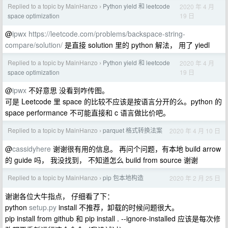
Replied to a topic by MainHanzo
Python yield 和 leetcode
2020 年 4 月
›
19 日
space optimization
@
ipwx
https://leetcode.com/problems/backspace-string-
compare/solution/
是直接 solution 里的 python 解法， 用了 yiedl
Replied to a topic by MainHanzo
Python yield 和 leetcode
2020 年 4 月
›
19 日
space optimization
@
ipwx
不好意思 没看到咋传图。
可是 Leetcode 里 space 的比较不应该是按语言分开的么。python 的
space performance 不可能直接和 c 语言做比价吧。
Replied to a topic by MainHanzo
parquet 格式转换法案
2020 年 4 月 10 日
›
@
cassidyhere
谢谢很有用的信息。 再问个问题，有本地 build arrow
的 guide 吗， 我没找到， 不知道怎么 build from source 谢谢
Replied to a topic by MainHanzo
pip 包本地构造
2020 年 2 月 25 日
›
谢谢各位大牛指点， 仔细看了下：
python
setup.py
install 不推荐，卸载的时候问题很大。
pip install from github 和 pip install . --ignore-installed 应该是每次修