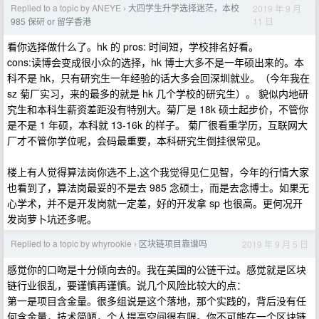
Replied to a topic by ANEYE
大四学生升学选择迷茫，本校
2019 年 9 月
›
11 日
985 保研 or 留学香港
看你选择做什么了。hk 的 pros: 时间短，学校排名好看。
cons:读博会变成很小众的选择，hk 博士大多不是一年硕出来的。本
科不是 hk，只有研究生一年经验的话大多会回深圳就业。（今年我在
sz 菊厂实习，来的最多的就是 hk 几个学校的研究生）。 貌似内地研
究生和本科生薪资差距没有特别大。菊厂是 18k 硕士起步价，不管你
是不是 1 年硕，本科就 13-16k 的样子。 菊厂很看重学历，互联网大
厂才不管你学位呢，会码最重要，本科研究生倒挂很常见。
楼上有人觉得算法岗你选不上,这个我觉得见仁见智，今年的行情大家
也看到了，算法岗最妥的不是去 985 念硕士，而是去念博士。如果无
心学术，并不是开发岗就一定差，好的开发拿 sp 也很高。更何况开
发岗萝卜坑还多呢。
Replied to a topic by whyrookie
区块链项目靠谱吗
2019 年 9 月 5 日
›
感觉你的口吻是十分倾向去的。我在美国的公链干过。感觉就是区块
链行业很乱，要谨慎再谨慎。说几个风险比较大的点：
第一是项目含金量。很多组说是这个落地，那个实践的，背后没有任
何含金量，技术简陋，个人提高空间很有限。你不可能在一个区块链