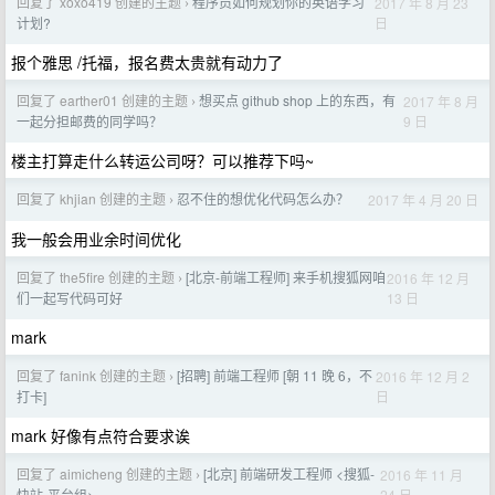
回复了 xoxo419 创建的主题
程序员如何规划你的英语学习
2017 年 8 月 23
›
日
计划?
报个雅思 /托福，报名费太贵就有动力了
回复了 earther01 创建的主题
想买点 github shop 上的东西，有
2017 年 8 月
›
9 日
一起分担邮费的同学吗？
楼主打算走什么转运公司呀？可以推荐下吗~
回复了 khjian 创建的主题
忍不住的想优化代码怎么办？
2017 年 4 月 20 日
›
我一般会用业余时间优化
回复了 the5fire 创建的主题
[北京-前端工程师] 来手机搜狐网咱
2016 年 12 月
›
13 日
们一起写代码可好
mark
回复了 fanink 创建的主题
[招聘] 前端工程师 [朝 11 晚 6，不
2016 年 12 月 2
›
日
打卡]
mark 好像有点符合要求诶
回复了 aimicheng 创建的主题
[北京] 前端研发工程师 <搜狐-
2016 年 11 月
›
24 日
快站-平台组>