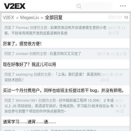
V2EX
MegasLiu
全部回复
回复总数
12
›
›
回复了 Panmax 创建的主题
如果你身边有开店或者做生意的小老
2017 年 11
›
月 7 日
板，不妨来用用我开发的这套进销存系统
厉害了，感觉很方便！
回复了 oneisall 创建的主题
石墨文档又又又挂了
2017 年 11 月 2 日
›
现在好像好了？我这儿可以用
回复了 saskiaying 创建的主题
「上海」我们是谁？ 英语流利
2017 年 10 月
›
23 日
说技术团队！
买过一个月付费用户，同样也给班主任提过若干 bug，并没有卵用。
回复了 Michelle1991 创建的主题
初中级前端工程师 10-20K： 2 年或
2017
›
年 9 月
以上 JS 项目经验，英语读写良好，性格成熟，学习能力/技术自信👍 有
18 日
自信参与到整个项目的伙伴快点砸简历~
通宵学习……通宵……通……