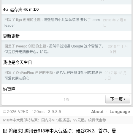
4G 运存卖 6k mdzz
回复了 ttgo 创建的主题
隔壁组的小兵集体情愿 要炒了 team
2018 年 2 月 8
›
日
leader
更新更新
回复了 iVeego 创建的主题
虽然早就知道 Google 这个套路了，
2018 年 1 月
›
10 日
但是打开电脑很开心，哈哈。
我也是今天生日
回复了 OhIAmFine 创建的主题
论老实程序员该如何挽救漂亮
2017 年 12 月
›
5 日
可爱女朋友的心
俩智障
1/9
© 2026 V2EX · 120ms · 3.9.8.5
About
·
Language
618年中大促即将结束：国内外VPS服务器，99元起，续费代金券
[即将结束] 腾讯云618年中大促活动：硅谷CN2、首尔、曼