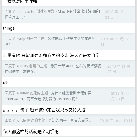
一看就是同事哈哈
回复了 melissashu 创建的主题
Mac 下有什么比较好用的日
2018 年 12 月
›
24 日
程管理工具？
things
回复了 zynlp 创建的主题
各位能从工作里学到的东西多
2018 年 11 月 27
›
日
吗？
非常有限 只能加强流程方面的技能 深入还是要自学
回复了 xairsky 创建的主题
想买一部 4000 左右的安卓旗舰，
2018 年 11 月
›
27 日
在纠结中，求推荐。
s9+
回复了 wsstest 创建的主题
为什么经常看到大佬们买
2018 年 11
›
月 23 日
1password，而不去选择免费的 lastpass 呢？
。。。。佛了 密码这种东西我只敢交给大脑
回复了 jonde 创建的主题
旁边的同事一直自言自语...
2018 年 10 月 10 日
›
每天都这样的话就是个习惯吧