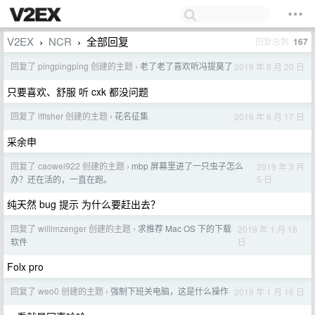
V2EX
NCR
全部回复
回复总数
167
›
›
回复了 pingpingping 创建的主题
老了老了喜欢听冯提莫了
2019 年 8 月 20 日
›
只要喜欢、舒服 听 cxk 都没问题
回复了 itfisher 创建的主题
花名征集
2019 年 6 月 17 日
›
采余申
回复了 caowei922 创建的主题
mbp 屏幕里进了一只虫子怎么
2019 年 3 月
›
5 日
办？还在活的，一直在跑。
纯天然 bug 提示 为什么要赶出去？
回复了 willimzenger 创建的主题
求推荐 Mac OS 下的下载
2019 年 1 月 16
›
日
软件
Folx pro
回复了 weo0 创建的主题
强制下班关电脑，这是什么操作
2019 年 1 月 16 日
›