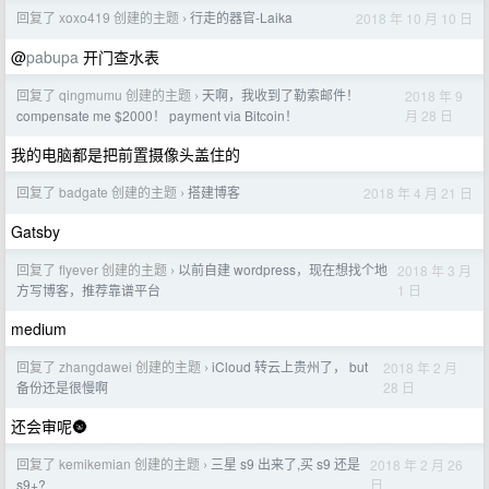
回复了 xoxo419 创建的主题
行走的器官-Laika
2018 年 10 月 10 日
›
@
pabupa
开门查水表
回复了 qingmumu 创建的主题
天啊，我收到了勒索邮件！
2018 年 9
›
月 28 日
compensate me $2000！ payment via Bitcoin！
我的电脑都是把前置摄像头盖住的
回复了 badgate 创建的主题
搭建博客
2018 年 4 月 21 日
›
Gatsby
回复了 flyever 创建的主题
以前自建 wordpress，现在想找个地
2018 年 3 月
›
1 日
方写博客，推荐靠谱平台
medium
回复了 zhangdawei 创建的主题
iCloud 转云上贵州了， but
2018 年 2 月
›
28 日
备份还是很慢啊
还会审呢🌚
回复了 kemikemian 创建的主题
三星 s9 出来了,买 s9 还是
2018 年 2 月 26
›
日
s9+?