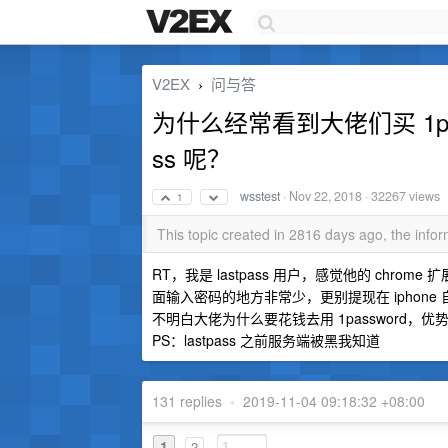
V2EX
问与答
›
为什么经常看到大佬们买 1pas
ss 呢？
wsstest
·
Nov 22, 2018
· 32267 views
1
This topic created in 2816 days ago, the inf
RT，我是 lastpass 用户，感觉他的 ch
面输入密码的地方非常少，更别提现在 iphone 自己
不明白大佬为什么要花钱去用 1password，
PS：lastpass 之前服务端被黑我知道
131 replies
•
2019-11-04 09:18:32 +08:00
1
2