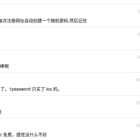
能, 每次注册网址自动创建一个随机密码,然后记住
常棒啊
1
 都买了。1password 只买了 ios 的。
1
啊
1
mac 免费，感觉没什么不好