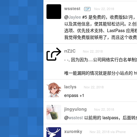
wsstest
Nov 22, 2018
OP
@
Jaylee
#5 是免费的，收费版$2/月
以及其他信息，使其能轻松访问。2.
选项、优先技术支持、LastPass 应
我觉得免费版就够用了，而且这个收费比起
rrZ2C
Nov 22, 2018
- -, 因为因为....公司网络实行白名单制度
唯一能漏网的情况就是部分小站点的 https
laclys
Nov 22, 2018
enpass +1
jingyulong
Nov 22, 2018
@
wsstest
以前用的 lastpass，后
xuromky
Nov 22, 2018 via iPhone