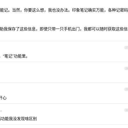
能记。当然，你要这么想，我也没办法。印象笔记确实万能，各种记密码
业的帮助我保存了这些信息，即使只带一只手机出门，我都可以随时获取这些信
2
，“笔记”功能里。
2
2
开心
ne
3
…这俩功能我没发现啥区别