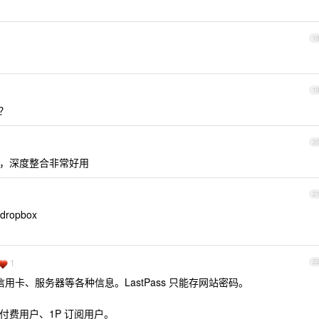
1
1
呢？
2
p 啊，深度整合非常好用
2
opbox
1
2
用卡、服务器等各种信息。LastPass 只能存网站密码。
s 付费用户、1P 订阅用户。