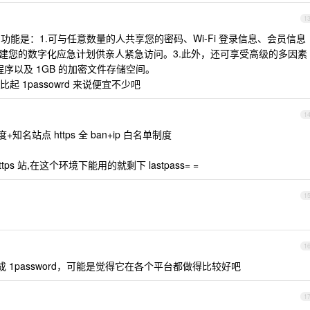
1
，功能是：1.可与任意数量的人共享您的密码、Wi-Fi 登录信息、会员信息
创建您的数字化应急计划供亲人紧急访问。3.此外，还可享受高级的多因素
用程序以及 1GB 的加密文件存储空间。
 1passowrd 来说便宜不少吧
1
+知名站点 https 全 ban+ip 白名单制度
 站,在这个环境下能用的就剩下 lastpass= =
1
1
面转成 1password，可能是觉得它在各个平台都做得比较好吧
1