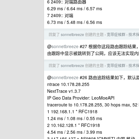
6 2409:: 对端路由器
6.29 ms / 6.64 ms / 6.57 ms
7 2409:: 对端
6.73 ms / 5.48 ms / 6.56 ms
回复了
sonnetbreeze
创建的主题
宽带症候群
技术探
›
›
@
sonnetbreeze
#27 根据你这段路由跟踪结果，
由跟踪中显示被跳转到了公网，应该无法实现内网访
回复了
sonnetbreeze
创建的主题
宽带症候群
技术探
›
›
@
sonnetbreeze
#26 路由追踪结果如下，默认
ntrace 10.178.28.255
NextTrace v1.3.7
IP Geo Data Provider: LeoMoeAPI
traceroute to 10.178.28.255, 30 hops max, 5
1 192.168.1.1 * RFC1918
1.24 ms / 1.08 ms / 0.55 ms
2 10.162.128.1 * RFC1918
4.54 ms / 2.56 ms / 3.99 ms
3 117.156.127.x AS9808 [CMNET] 中国 移动