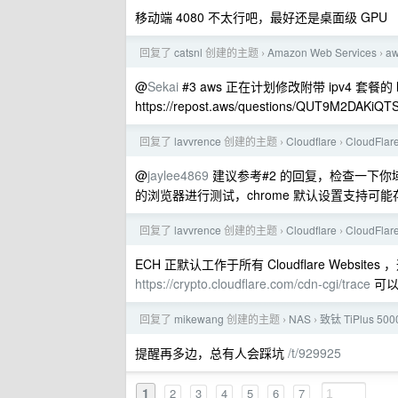
移动端 4080 不太行吧，最好还是桌面级 GPU
回复了
catsnl
创建的主题
Amazon Web Services
a
›
›
@
Sekai
#3 aws 正在计划修改附带 ipv4 套餐的
https://repost.aws/questions/QUT9M2DAKiQTS
回复了
lavvrence
创建的主题
Cloudflare
CloudF
›
›
@
jaylee4869
建议参考#2 的回复，检查一下你域名的
的浏览器进行测试，chrome 默认设置支持可
回复了
lavvrence
创建的主题
Cloudflare
CloudF
›
›
ECH 正默认工作于所有 Cloudflare Websit
https://crypto.cloudflare.com/cdn-cgi/trace
可以
回复了
mikewang
创建的主题
NAS
致钛 TiPlus 5
›
›
提醒再多边，总有人会踩坑
/t/929925
1
2
3
4
5
6
7