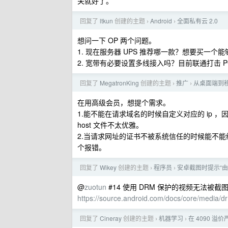
关就好了。
回复了
ltkun
创建的主题
Android
全面私有云 2.0
›
›
想问一下 OP 两个问题。
1. 现在服务器 UPS 推荐哪一款？想要买一
2. 宽带有必要设置多线接入吗？目前联通打击 P
回复了
MegatronKing
创建的主题
推广
从桌面端到移动
›
›
在用高级会员，想提个需求。
1.能不能在请求域名的时候自定义对应的 ip 
host 文件不太优雅。
2.当请求网址的证书不被系统信任的时候能不能
个报错。
回复了
Wikey
创建的主题
程序员
安卓截图时提示“
›
›
@
zuotun
#14 使用 DRM 保护的视频无法被
https://source.android.com/docs/core/media/d
回复了
Cineray
创建的主题
机器学习
在 4090 
›
›