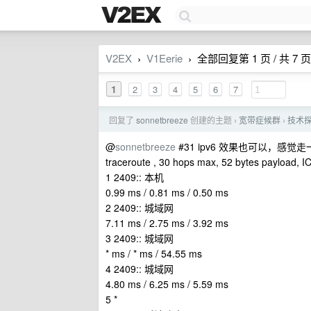
V2EX
V1Eerie
全部回复第 1 页 / 共 7 页
›
›
1
2
3
4
5
6
7
回复了
sonnetbreeze
创建的主题
宽带症候群
技术探
›
›
@
sonnetbreeze
#31 ipv6 效果也可以，感觉
traceroute , 30 hops max, 52 bytes payload,
1 2409:: 本机
0.99 ms / 0.81 ms / 0.50 ms
2 2409:: 城域网
7.11 ms / 2.75 ms / 3.92 ms
3 2409:: 城域网
* ms / * ms / 54.55 ms
4 2409:: 城域网
4.80 ms / 6.25 ms / 5.59 ms
5 *