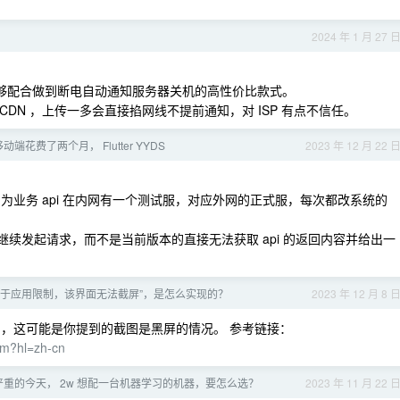
2024 年 1 月 27 
个能够配合做到断电自动通知服务器关机的高性价比款式。
CDN ，上传一多会直接掐网线不提前通知，对 ISP 有点不信任。
端花费了两个月， Flutter YYDS
2023 年 12 月 22 
，因为业务 api 在内网有一个测试服，对应外网的正式服，每次都改系统的
继续发起请求，而不是当前版本的直接无法获取 api 的返回内容并给出一
由于应用限制，该界面无法截屏”，是怎么实现的？
2023 年 12 月 8 
截图，这可能是你提到的截图是黑屏的情况。 参考链接：
rm?hl=zh-cn
溢价严重的今天， 2w 想配一台机器学习的机器，要怎么选？
2023 年 11 月 22 