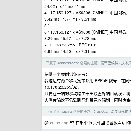
54.02 ms / * ms / * ms
4 117.156.127.x AS9808 [CMNET] 中国 移动
3.42 ms / 1.74 ms / 3.51 ms
5 *
6 117.156.127.x AS9808 [CMNET] 中国 移动
8.29 ms / 5.57 ms / 7.78 ms
7 10.178.28.255 * RFC1918
6.83 ms / 4.80 ms / 7.31 ms
回复了
sonnetbreeze
创建的主题
宽带症候群
技术探
›
›
提供一个案例供你参考：
我这边有两个移动宽带都用 PPPoE 拨号，在同一个城域
10.178.28.255/32 。
只要在一端的移动路由器里设置好端口转发，将 L
实测传输速率仍受到签约带宽的限制，同时也会被
回复了
rossroma
创建的主题
分享发现
绕过退税查
›
›
@
panbofeng
#7 在那个 js 文件里找函数声明