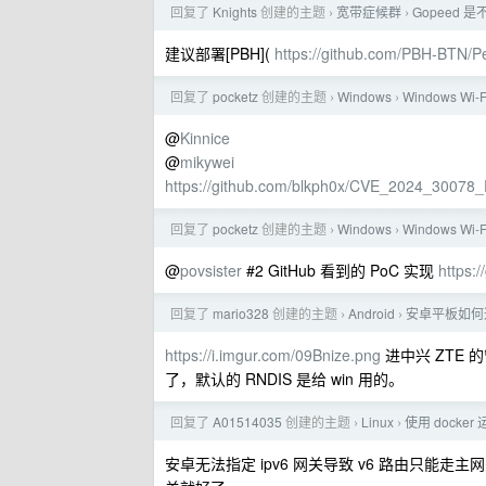
回复了
Knights
创建的主题
宽带症候群
Gopeed 
›
›
建议部署[PBH](
https://github.com/PBH-
回复了
pocketz
创建的主题
Windows
Windows W
›
›
@
Kinnice
@
mikywei
https://github.com/blkph0x/CVE_2024_3007
回复了
pocketz
创建的主题
Windows
Windows W
›
›
@
povsister
#2 GitHub 看到的 PoC 实现
https:
回复了
mario328
创建的主题
Android
安卓平板如何通
›
›
https://i.imgur.com/09Bnize.png
进中兴 ZTE 
了，默认的 RNDIS 是给 win 用的。
回复了
A01514035
创建的主题
Linux
使用 docker
›
›
安卓无法指定 ipv6 网关导致 v6 路由只能走主