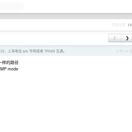
回复总数
13
❮
❯
讨，上海电信 iptv 专网或者 TR069 互通。
3 月 14 
走一样的路径
 ICMP mode