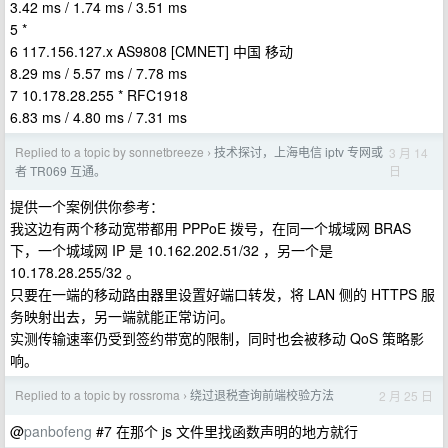
3.42 ms / 1.74 ms / 3.51 ms
5 *
6 117.156.127.x AS9808 [CMNET] 中国 移动
8.29 ms / 5.57 ms / 7.78 ms
7 10.178.28.255 * RFC1918
6.83 ms / 4.80 ms / 7.31 ms
Replied to a topic by sonnetbreeze
技术探讨，上海电信 iptv 专网或
3 月 14
›
日
者 TR069 互通。
提供一个案例供你参考：
我这边有两个移动宽带都用 PPPoE 拨号，在同一个城域网 BRAS
下，一个城域网 IP 是 10.162.202.51/32 ，另一个是
10.178.28.255/32 。
只要在一端的移动路由器里设置好端口转发，将 LAN 侧的 HTTPS 服
务映射出去，另一端就能正常访问。
实测传输速率仍受到签约带宽的限制，同时也会被移动 QoS 策略影
响。
Replied to a topic by rossroma
绕过退税查询前端校验方法
2 月 25 日
›
@
panbofeng
#7 在那个 js 文件里找函数声明的地方就行