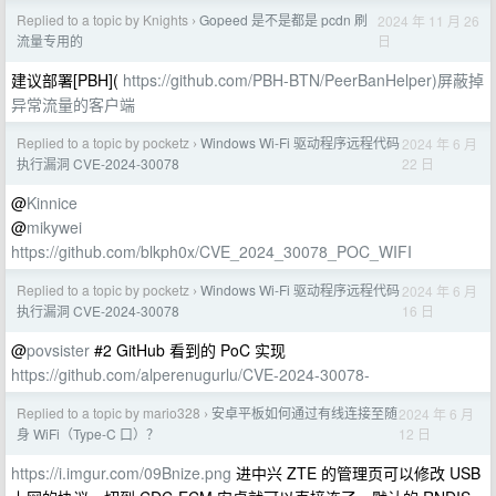
Replied to a topic by Knights
Gopeed 是不是都是 pcdn 刷
2024 年 11 月 26
›
日
流量专用的
建议部署[PBH](
https://github.com/PBH-BTN/PeerBanHelper)屏蔽掉
异常流量的客户端
Replied to a topic by pocketz
Windows Wi-Fi 驱动程序远程代码
2024 年 6 月
›
22 日
执行漏洞 CVE-2024-30078
@
Kinnice
@
mikywei
https://github.com/blkph0x/CVE_2024_30078_POC_WIFI
Replied to a topic by pocketz
Windows Wi-Fi 驱动程序远程代码
2024 年 6 月
›
16 日
执行漏洞 CVE-2024-30078
@
povsister
#2 GitHub 看到的 PoC 实现
https://github.com/alperenugurlu/CVE-2024-30078-
Replied to a topic by mario328
安卓平板如何通过有线连接至随
2024 年 6 月
›
12 日
身 WiFi（Type-C 口）？
https://i.imgur.com/09Bnize.png
进中兴 ZTE 的管理页可以修改 USB