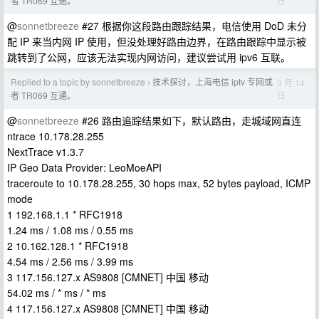
日
者 TR069 互通。
@
sonnetbreeze
#27 根据你这段路由跟踪结果，电信使用 DoD 未分
配 IP 来当内网 IP 使用，但没处理好路由边界，在路由跟踪中显示被
跳转到了公网，应该无法实现内网访问，建议尝试用 ipv6 互联。
Replied to a topic by sonnetbreeze
技术探讨，上海电信 iptv 专网或
3 月 14
›
日
者 TR069 互通。
@
sonnetbreeze
#26 路由追踪结果如下，默认路由，走城域网直连
ntrace 10.178.28.255
NextTrace v1.3.7
IP Geo Data Provider: LeoMoeAPI
traceroute to 10.178.28.255, 30 hops max, 52 bytes payload, ICMP
mode
1 192.168.1.1 * RFC1918
1.24 ms / 1.08 ms / 0.55 ms
2 10.162.128.1 * RFC1918
4.54 ms / 2.56 ms / 3.99 ms
3 117.156.127.x AS9808 [CMNET] 中国 移动
54.02 ms / * ms / * ms
4 117.156.127.x AS9808 [CMNET] 中国 移动