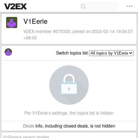
V1Eerie
V2EX member #575330, joined on 2022-03-14 19:04:57
+08:00
Switch topics list
Per V1Eerie's settings, the topics list is hidden
Deals
info, including closed deals, is not hidden
V1Eerie's recent replies