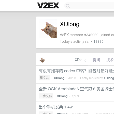
XDiong
V2EX member #346069, joined on
Today's activity rank
13935
XDiong
提问
技术
有没有推荐的 codex 中转？能包月最好
程序员
•
XDiong
•
Jun 3
• Lastly replied by
XDiong
全新 OGK Aeroblade6 空气刃 6 黄金骑
二手交易
•
XDiong
•
Apr 9
出个手机发票 1.4w
二手交易
•
•
Jan 26, 2025
• Lastly replied