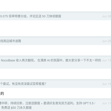
0.075 倍率特惠分组，评论区送 50 刀体验额度
Jun 3
寻找周边城市退路
Jun 2
 NocoBase 收入再次翻倍。 在满屏 AI 的氛围中，跟大家分享一下不太一样的
Jun 1
个面试，有没有资深面试官帮看看？
Jun 1
道的
转，持续拉新，注册送额度 + 邀请好友首充双方返利。支持 GPT 5.5 /
Jun 1
主流模型，免费送 $50 刀永久额度