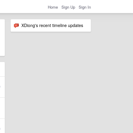
Home
Sign Up
Sign In
XDiong's recent timeline updates