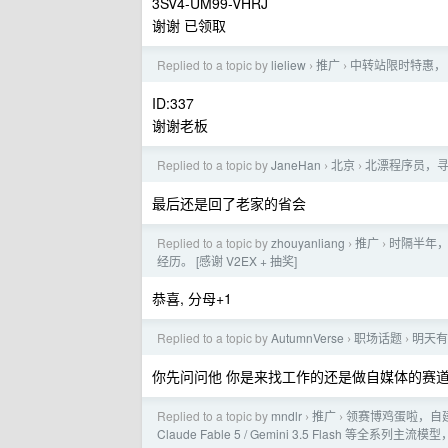
3SV4-UM99-VHRJ
谢谢 已领取
Replied to a topic by
lieliew
推广
中转站限时特惠， 
›
›
ID:337
谢谢老板
Replied to a topic by
JaneHan
北京
北漂程序员，
›
›
最后还是回了老家的省会
Replied to a topic by
zhouyanliang
推广
时隔半年，
›
›
经历。 [感谢 V2EX + 抽奖]
恭喜, 分母+1
Replied to a topic by
AutumnVerse
职场话题
明天有
›
›
你先问问他 你是来找工作的还是做自媒体的赛
Replied to a topic by
mndlr
推广
领赛博鸡蛋啦，自建中
›
›
Claude Fable 5 / Gemini 3.5 Flash 等全系列