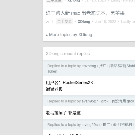
XDiong
迫于购入新 mac 出老笔记本，黑苹果
1
二手交易
•
XDiong
•
Jan 18, 2022
• Lastly r
More topics by XDiong
»
XDiong's recent replies
Replied to a topic by
enzheng
推广
[新站福利] Stab
›
›
Token
用户名：RocketSeries2K
谢谢老板
Replied to a topic by
evan9527
grok
有没有用 grok
›
›
老马拉闸了 都是这
Replied to a topic by
loving29cn
推广
🎁 月初福利
›
›