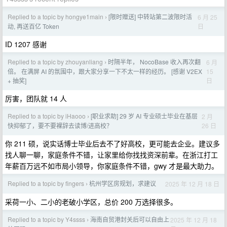
Replied to a topic by hongye1main
[限时赠送] 中转站第二波限时活
6 月 25
›
日
动, 再送百亿 Token
ID 1207 感谢
Replied to a topic by zhouyanliang
时隔半年， NocoBase 收入再次翻
6 月
›
15
倍。 在满屏 AI 的氛围中，跟大家分享一下不太一样的经历。 [感谢 V2EX
日
+ 抽奖]
厉害，团队就 14 人
Replied to a topic by iHaooo
[职业求助] 29 岁 AI 专业硕士毕业在基层
2 月
›
26 日
快抑郁了，要不要裸辞去读博/进高校？
你 211 硕，说实话博士毕业后去不了好高校，更可能去企业。建议多
找人聊一聊，家庭条件不错，让家里给你找找资深前辈。在浙江打工
年薪百万远不如市局小领导，你家庭条件不错，gwy 才是最大助力。
Replied to a topic by fingers
杭州学区房规划，求建议
2025 年 12 月 18 日
›
采荷一小、二小的老破小学区，总价 200 万选择很多。
Replied to a topic by Y4ssss
海南自贸港封关后可以自由上
2025 年 12 月 18
›