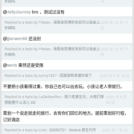
日
外网吗
@
JellyJourney
bro ，测试过没有
Replied to a topic by Y4ssss
海南自贸港封关后可以自由上
2025 年 12 月 17
›
日
外网吗
@
jjianwen68
还没封
Replied to a topic by Y4ssss
海南自贸港封关后可以自由上
2025 年 12 月 17
›
日
外网吗
@
werls
果然还是受限
Replied to a topic by sunny1827
因旅游和老婆吵架了
2025 年 9 月 16 日
›
不要把小孩看得过重，你自己也可以出去玩。小孩让老人带就行。
Replied to a topic by LaGeNanRen
周六老婆生日，大佬们想
2025 年 8 月
›
20 日
想能整什么活儿 XD
策划一个说走就走的旅行，去有你们回忆的地方。提前策划好行程，
订好酒店
Replied to a topic by Livid
20250721 - Solana 原生代币
2025 年 7 月 23
›