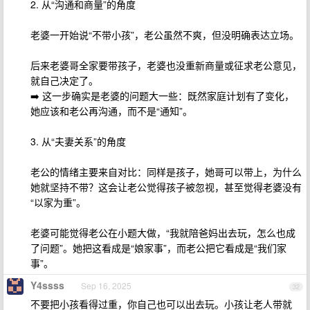
2. 从“沟通和商量”的角度
老婆一开始说“不带小孩”，老公虽然不爽，但没明确表达立场。
后来老婆哥全家要带孩子，老婆也没重新商量或征求老公意见，
就自己决定了。
➡️ 这一步确实是老婆的问题大一些：既然家庭计划有了变化，
她应该和老公再沟通，而不是“通知”。
3. 从“夫妻关系”的角度
老公的情绪主要来自对比：同样是孩子，她哥可以带上，为什么
她就坚持不带？这会让老公觉得孩子被忽视，甚至觉得老婆没有
“以家为重”。
老婆可能觉得老公在小题大做，“我就陪爸妈出去玩，怎么也成
了问题”。她把这看成是“娘家事”，而老公把它看成是“我们家
事”。
Y4ssss
Sep 16, 2025
32
不要把小孩看得过重，你自己也可以出去玩。小孩让老人带就