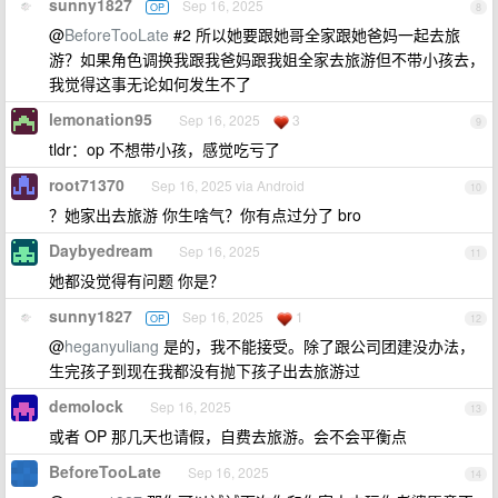
sunny1827
Sep 16, 2025
OP
8
@
BeforeTooLate
#2 所以她要跟她哥全家跟她爸妈一起去旅
游？如果角色调换我跟我爸妈跟我姐全家去旅游但不带小孩去，
我觉得这事无论如何发生不了
lemonation95
Sep 16, 2025
3
9
tldr：op 不想带小孩，感觉吃亏了
root71370
Sep 16, 2025 via Android
10
？她家出去旅游 你生啥气？你有点过分了 bro
Daybyedream
Sep 16, 2025
11
她都没觉得有问题 你是？
sunny1827
Sep 16, 2025
1
OP
12
@
heganyuliang
是的，我不能接受。除了跟公司团建没办法，
生完孩子到现在我都没有抛下孩子出去旅游过
demolock
Sep 16, 2025
13
或者 OP 那几天也请假，自费去旅游。会不会平衡点
BeforeTooLate
Sep 16, 2025
14