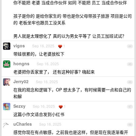
你不能把 老婆 当成合作伙伴 如同 不能把 员工 当成合作伙伴
孩子是你的 是给你家生的 带也是你父母带孩子旅游 项目是公司
的 老板坐牢也跟员工没关系
男人就是太理想化了 真的以为男女平等了 让员工加班试试？
vigos
Sep 16, 2025
1
44
带娃很累的，让老婆放松下
hongns
Sep 16, 2025
45
老婆把你丢家里了， 还有这种好事? 嗨起来
Jerry02
Sep 16, 2025
46
在我的观念和逻辑下，OP 想太多了，有时候需要一点和自己的
和解
Sezxy
Sep 16, 2025
1
47
这篇小作文适合发到小红书
uCharles
Sep 16, 2025
48
感觉你现在有点敏感，之前我也是这样，但是现在我逐渐看开