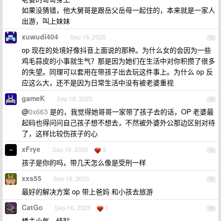
如果没猜错，他大舅哥是跟岳父岳母一起住的，本来就是一家人
出游，叫上妹妹
xuwudi404
Sep 16, 2025
72
op 现在的处境好像抖音上面说的那种。为什么女的会因为一些
鸡毛蒜皮的小事就生气？那是因为她们在生活中对你积攒了很多
的失望。同理可以套用在带孩子出去玩这件事上。为什么 op 反
应这么大，还不是因为日常生活中没有被老婆重视
gameK
Sep 16, 2025
73
@
0x663
是的，我觉得她哥哥一家带了孩子去的话，OP 老婆最
起码也得问问自己孩子想不想去，不然被外婆外公那边区别对待
了，这样比较伤孩子的心
xFrye
Sep 16, 2025
3
74
孩子是你的吗，带几天怎么像是受刑一样
xxs55
Sep 16, 2025
75
最好的解决方案 op 带上爸妈 和小孩去旅游
CatGo
Sep 16, 2025
1
76
楼主小气，结贴