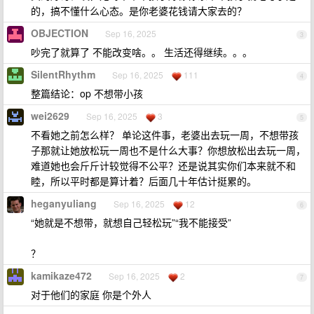
的，搞不懂什么心态。是你老婆花钱请大家去的？
OBJECTION
Sep 16, 2025
3
吵完了就算了 不能改变啥。。 生活还得继续。。。
SilentRhythm
Sep 16, 2025
111
4
整篇结论：op 不想带小孩
wei2629
Sep 16, 2025
3
5
不看她之前怎么样？ 单论这件事，老婆出去玩一周，不想带孩
子那就让她放松玩一周也不是什么大事？你想放松出去玩一周，
难道她也会斤斤计较觉得不公平？还是说其实你们本来就不和
睦，所以平时都是算计着？后面几十年估计挺累的。
heganyuliang
Sep 16, 2025
12
6
“她就是不想带，就想自己轻松玩”“我不能接受”
？
kamikaze472
Sep 16, 2025
2
7
对于他们的家庭 你是个外人