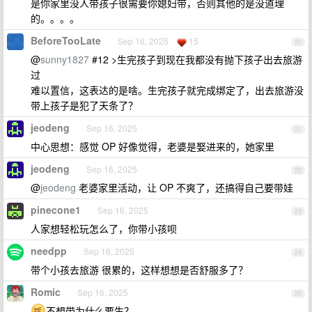
是你家里没人带孩子很需要你媳妇带，否则其他的是没道理
的。。。。
BeforeTooLate
Sep 16, 2025
15
20
@
sunny1827
#12 >生完孩子到现在我都没有抛下孩子出去旅游
过
难以置信，这表达的是啥。生完孩子就完成绑定了，出去旅游没
带上孩子是犯了天条了？
jeodeng
Sep 16, 2025
21
中心思想：感觉 OP 好像觉得，老婆是娶进来的，她家里
jeodeng
Sep 16, 2025
22
@
jeodeng
老婆家里活动，让 OP 不爽了，还搞得自己要带娃
pinecone1
Sep 16, 2025
23
人家想轻松玩怎么了，你带小孩呗
needpp
Sep 16, 2025
24
带个小孩去旅游 很累的，这样想想是否舒服多了？
Romic
Sep 16, 2025
25
不想带为什么要生？