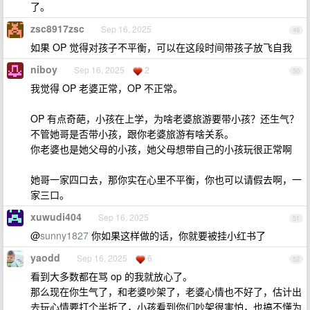
了。
zsc8917zsc
Sep 16, 2025
49
如果 OP 觉得对孩子不平衡，可以在这段时间带孩子放飞自我
niboy
Sep 16, 2025
2
50
我觉得 OP 老婆正常，OP 不正常。
OP 有点奇葩，小孩在上学，为啥老婆旅游要带小孩？还生气？
不管她哥是否带小孩，跟你老婆旅游有啥关系。
你老婆也是她父母的小孩，她父母想带自己的小孩玩很正常啊
她哥一家四口去，那你实在心里不平衡，你也可以请假去啊，一
家三口。
xuwudi404
Sep 16, 2025
51
@
sunny1827
你如果这样做的话，你就要被挂小红书了
yaodd
Sep 16, 2025
6
52
看到大多数都在骂 op 的我就放心了。
那么现在你生气了，和老婆吵架了，老婆心情也不好了，估计出
去玩心情要打个半折了，小孩看到你们吵架很害怕，也搞不懂为