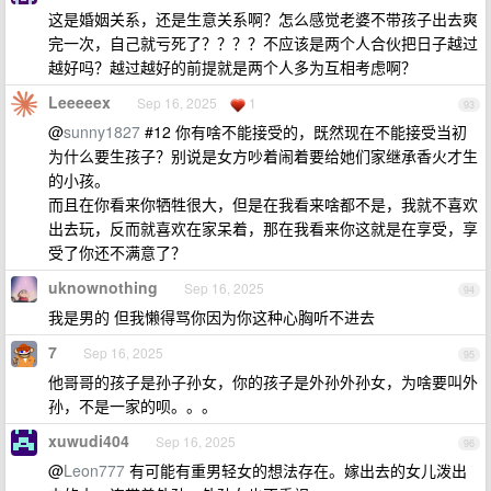
这是婚姻关系，还是生意关系啊？怎么感觉老婆不带孩子出去爽
完一次，自己就亏死了？？？？不应该是两个人合伙把日子越过
越好吗？越过越好的前提就是两个人多为互相考虑啊？
Leeeeex
Sep 16, 2025
1
93
@
sunny1827
#12 你有啥不能接受的，既然现在不能接受当初
为什么要生孩子？别说是女方吵着闹着要给她们家继承香火才生
的小孩。
而且在你看来你牺牲很大，但是在我看来啥都不是，我就不喜欢
出去玩，反而就喜欢在家呆着，那在我看来你这就是在享受，享
受了你还不满意了？
uknownothing
Sep 16, 2025
94
我是男的 但我懒得骂你因为你这种心胸听不进去
7
Sep 16, 2025
95
他哥哥的孩子是孙子孙女，你的孩子是外孙外孙女，为啥要叫外
孙，不是一家的呗。。。
xuwudi404
Sep 16, 2025
96
@
Leon777
有可能有重男轻女的想法存在。嫁出去的女儿泼出