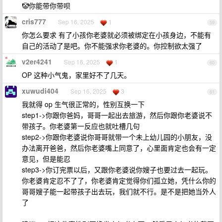
🤡你能带你带呗
cris777
Sep 16, 2025
1
59
你怎么要求 有了小孩你老婆就必须被绑定在小孩身边，不能有
自己的活动了是吧。你不能强求你老婆的。你控制欲太强了
v2er4241
Sep 16, 2025
1
60
OP 这种小气鬼，家里好不了几天。
xuwudi404
Sep 16, 2025
3
61
我就得 op 生气很正常的，性别互换一下
step1->你跟你爸妈，哥哥一起出去旅游，然后你跟你老婆说不
带孩子。你老婆第一反应也就吐槽几句
step2->你跟你老婆说你哥哥就带一个未上幼儿园的小朋友，没
办法离开爸爸，然后你老婆嘴上同意了，心里面肯定也会有一定
意见，但是能忍
step3->你订完票以后，又跟你老婆说你嫂子也要过去一起玩。
你老婆肯定忍不了了，你老婆肯定觉得你们孤立她，凭什么你的
哥哥嫂子能一起带孩子出去玩，我们就不行。是不是把她当外人
了