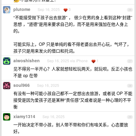
plutome
Sep 16, 2025
3
26
“不能接受抛下孩子出去旅游” ， 很少在男的身上看到这种“封建”
思想 ，"道德"是用来要求自己的，而不是用来强加在他人身上
的。
可能实际上，OP 只是单纯的看不得老婆出去开心玩，气坏了，
孩子只是用来发火的借口和托词。
aiwoshishen
Sep 16, 2025 via iPhone
1
27
见不得另一半开心？人家就想轻松玩两天，就玩呗。反正小孩也
不是 op 在带
soul966
Sep 16, 2025
28
有没有一种可能小孩自己都不一定想出去旅游，或者说 OP 不能
接受是因为爱孩子还是某种"责任感"又或者说是一种心理的不平
衡
xiamy1314
Sep 16, 2025
29
一开始决定不带小孩，别人带不带和你们有啥关系，心态要放
好。