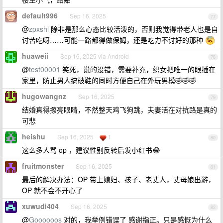
default996
Sep 16, 2025
77
@
zpxshl
除非是那么心态比较活泼的，否则我觉得带老人也是自
讨苦吃呀……可能一路都得做保姆，还是吃力不讨好的那种
huaweii
Sep 16, 2025 via Android
78
@
test00001
笑死，说的没错，需要补充，织女把唯一的眼插在
家里，防止男人搞破鞋的同时方便自己在外玩男模🤣🤣🤣
hugowangnz
Sep 16, 2025
79
结婚真得擦亮眼睛，不然整天鸡飞狗跳，夫妻活在对抗路是真的
可悲
heishu
Sep 16, 2025
1
80
这么多人骂 op ，建议性别反转后发小红书😂
fruitmonster
Sep 16, 2025
81
最后的解决办法：OP 带上媳妇、孩子、老丈人，丈母娘出游，
OP 就不会不开心了
xuwudi404
Sep 16, 2025
82
@
Goooooos
对的，我举例错误了 感谢指正。只是感慨为什么