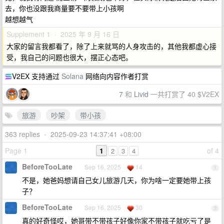
去，你也没跟我商量要不要带上小孩啊
越想越气
Supplement 1 · 2025 年 9 月 16 日
大家的留言我都看了，除了上来就骂的人身攻击的，其他我都虚心接
受，我自己的问题也很大，摆正心态吧。
V2EX 支持通过
Solana
网络向内容作者打赏
7
和
Livid
一共打赏了 40 $V2EX
旅游
吵架
带小孩
363 replies
•
2025-09-23 14:37:41 +08:00
Page 1
1
of 4
2
3
4
BeforeTooLate
Sep 16, 2025
14
1
不是，她爸妈想请自己女儿旅游几天，你为啥一定要她带上孩
子？
BeforeTooLate
Sep 16, 2025
30
2
真的好奇怪哎，她哥带不带孩子好像你家不带孩子就吃亏了是