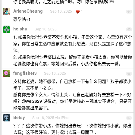
你老婆真聪明，走之前还插个眼。防止你在家搞破鞋🤣
ArleneCheung
Sep 16, 2025
1
64
恐孕帖+1
heishu
Sep 16, 2025
65
1. 如果你觉得你老婆不爱你和小孩，不爱这个家，心里没有这个
家，你在日常生活中应该就会有此想法，现在只是加深了这种想
法。
2. 如果你觉得你老婆出去玩，留你守家看小孩太累，你可以给你
老婆说你也有点累，等她回来后看，小孩你也出去玩一番。
fengfisher3
Sep 16, 2025
66
支持你老婆，她不想带，自己放松一下有什么问题？孩子都读小
学了，又不是 1-2 岁。
感觉你更像个女人，情绪上头，让自己老婆好好去放松一下不好
吗？@wei2629 说得对，你们平常核心三观其实不适合，只是可
能没暴露出来罢了。
Betsy
Sep 16, 2025 via iPhone
67
？？？这次你带小孩，你媳妇出去玩；下次你媳妇带小孩，你出
去玩；这不很好嘛，更何况出去玩一周而已…