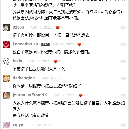
啥，整个家鸡飞狗跳了。得到了啥？
究其原因就因为你不爽生气找老婆吵架，当然以 op 的心态估计
还是会认为根本原因在老婆不带小孩。
0x663
Sep 16, 2025
7
53
孩子真可怜，都没问一下孩子自己想不想去
kenneth2018
Sep 16, 2025
4
PRO
54
说白了就是 op 不想带小孩，搞那么多借口。
luais
Sep 16, 2025
1
55
不带孩子出去玩触犯天条了么
darkengine
Sep 16, 2025
56
你也请一周假带小孩出去旅游不就结了
journalistFromHK
Sep 16, 2025
2
57
人家为什么就不嫌带小孩累呢?因为没把孩子当自己人呗,全是娘
家人
是我的话也有点难受
xqlya
Sep 16, 2025
58