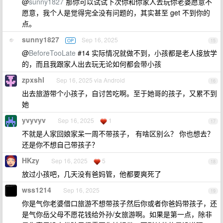
@
sunny1827
那你可以试试下次你和你家人去玩你老婆愿意不
愿意，我个人是觉得完全没有问题的，其实甚至 get 不到你的
点。
sunny1827
Sep 16, 2025
OP
15
@
BeforeTooLate
#14 实际情况就做不到，小孩都是老人接放学
的，而且我跟家人出去玩无论如何都会带小孩
zpxshl
Sep 16, 2025 via Android
16
出去旅游带个小孩子，自讨苦吃啊。至于她哥的孩子，又累不到
她
yvyvyv
Sep 16, 2025
1
17
不就是人家回娘家呆一周不带孩子， 有啥区别么？ 你也想去？
还是你不想自己带孩子？
HKzy
Sep 16, 2025
5
18
放过小孩吧，几天没有爸妈管，他都要爽死了
wss1214
Sep 16, 2025
19
你是气你老婆借口旅游不想带孩子然后你或者你爸妈带孩子，还
是气你岳父母不愿花钱给外孙/女旅游啊。如果是第一点，除非