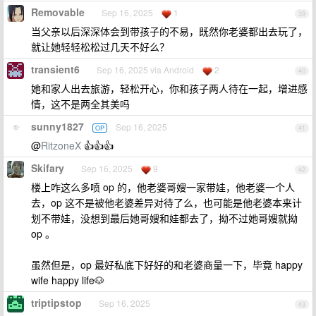
Removable
Sep 16, 2025
1
39
当父亲以后深深体会到带孩子的不易，既然你老婆都出去玩了，
就让她轻轻松松过几天不好么？
transient6
Sep 16, 2025 via Android
2
40
她和家人出去旅游，轻松开心，你和孩子两人待在一起，增进感
情，这不是两全其美吗
sunny1827
Sep 16, 2025
OP
41
@
RitzoneX
👍👍👍
Skifary
Sep 16, 2025
9
42
楼上咋这么多喷 op 的，他老婆哥嫂一家带娃，他老婆一个人
去，op 这不是被他老婆差异对待了么，也可能是他老婆本来计
划不带娃，没想到最后她哥嫂和娃都去了，拗不过她哥嫂就拗
op 。
虽然但是，op 最好私底下好好的和老婆商量一下，毕竟 happy
wife happy life🐶
triptipstop
Sep 16, 2025
43