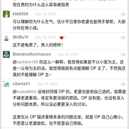
现在男的为什么这么容易被指责
kldd529
Sep 16, 2025
83
可以理解你为什么生气，估计平日里你老婆也是甩手掌柜，大部
分你在带小孩。
ShiBuYi
Sep 16, 2025
2
84
这不是龟男了，男人的榜样！
BrandonKevinsoon
Sep 16, 2025
85
@
zachary168
你这么一解释，我觉得如果是不以小家为主，还
是一父母为主的话，我觉得我就有点能理解 OP 主了，不然我还
真的不能理解 OP 主~
v2er4241
Sep 16, 2025
86
@
xuwudi404
没啥好同情 OP 的，老婆也是他自己选的，就算是
不被老婆重视，肯定有更深层的原因。OP 没有提，也没有深入
分析问题本质，所以没必要更深入的讨论。
这里仅从 OP 描述事情本身的问题出发，就是 OP 自己心眼小，
不愿意让老婆放松，也不愿意自己带娃。