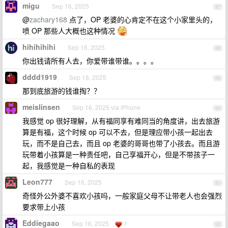
migu
Sep 16, 2025
87
@
zachary168
点了，OP 老婆的心肯定不在这个小家里头的，
喷 OP 那些人大概也这种情况
hihihihihi
Sep 16, 2025
88
你出钱请所有人去，你爱带谁带谁。。。。
dddd1919
Sep 16, 2025
89
那到底旅游的钱谁掏？？
meislinsen
Sep 16, 2025 via iPhone
90
我感觉 op 很好理解，从有福同享有难同当的角度讲，出去旅游
算是有福，这个时候 op 可以不去，但是理应带小孩一起出去
玩，而不是自己去，而且 op 老婆的哥哥也带了小孩去。而且游
玩带着小孩算是一种责任吧，自己享福开心，但是不带孩子一
起，我感觉是一种自私的表现
Leon777
Sep 16, 2025
91
奇怪外公外婆不喜欢小孩吗，一般家庭父母不让带老人也会强烈
要求带上小孩
Eddiegaao
Sep 16, 2025
1
92