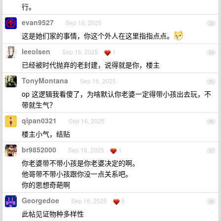
行。
evan9527
Sep 16, 2025
33
这是她们家的事情，你这个外人在这里指指点点。
leeolsen
Sep 16, 2025
1
34
已经被时代抛弃的老封建，说得就是你，楼主
TonyMontana
Sep 16, 2025
35
op 这逻辑我看傻了，为啥默认你老婆一定得带小孩出去玩，不
带就生气？
qipan0321
Sep 16, 2025
36
楼主小气，结贴
br9852000
Sep 16, 2025
1
37
你老婆带不带小孩是你老婆决定的啊。
他哥带不带小孩跟你没一点关系吧。
你的思想奇葩啊
Georgedoe
Sep 16, 2025
5
38
此帖见证物种多样性