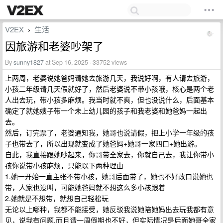
V2EX
生活
›
因旅游和老婆吵架了
By
sunny1827
at Sep 16, 2025 · 33752 views
上两周，老婆说她爸妈请她去旅游几天，我说好啊，有人请去旅游，
小孩二年级请几天假就好了，然后老婆说不带小孩哦，核心是两个老
人出去玩，带小孩多麻烦。我当时就不爽，但也没说什么，后面基本
确定了就她嫂子带一个未上幼儿园的孩子和我老婆和她爸妈一起出
去。
然后，订完票了，老婆通知我，她哥也说请假，把上小学一年级的孩
子也带去了，所以出现就变成了她爸妈+她哥一家四口+她出游。
自此，我直接跟她吵起来，你哥带全家去，你就自己去，我让你带小
孩你说带小孩麻烦，只能以下两种理由
1.她一开始一直主张不带小孩，她哥后面带了，她也不好改口说她也
带，人家也没叫，可能她爸妈就不想这么多小孩跟着
2.她就是不想带，就想自己轻松玩
无论以上哪种，我都不能接受，她反驳我说她陪她妈出去玩我都有意
见，说我有问题.而且请一周假期也不好，但实际情况是后面她哥全家