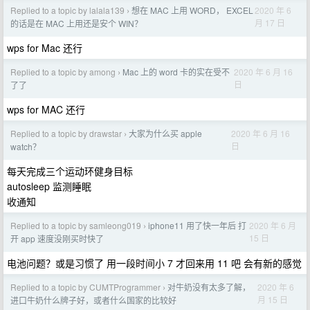
Replied to a topic by lalala139
想在 MAC 上用 WORD， EXCEL
2020 年 6
›
月 17 日
的话是在 MAC 上用还是安个 WIN？
wps for Mac 还行
Replied to a topic by among
Mac 上的 word 卡的实在受不
2020 年 6 月 16
›
日
了了
wps for MAC 还行
Replied to a topic by drawstar
大家为什么买 apple
2020 年 6 月 16
›
日
watch？
每天完成三个运动环健身目标
autosleep 监测睡眠
收通知
Replied to a topic by samleong019
iphone11 用了快一年后 打
2020 年 6 月
›
15 日
开 app 速度没刚买时快了
电池问题？或是习惯了 用一段时间小 7 才回来用 11 吧 会有新的感觉
Replied to a topic by CUMTProgrammer
对牛奶没有太多了解，
2020 年 6
›
月 15 日
进口牛奶什么牌子好，或者什么国家的比较好