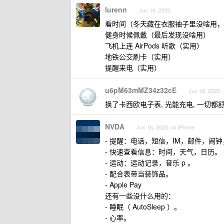
lurenn
Jun 16, 2020
看时间（冬天藏在衣服袖子里没啥用，
健身时候佩戴（最后发现没啥用）
飞机上连 AirPods 听歌（实用）
地铁公交刷卡（实用）
提醒来电（实用）
u6pM63mMZ34z32cE
Jun 16, 2020
换了卡西欧电子表, 光能充电, 一切都
NVDA
Jun 16, 2020 via iPhone
- 提醒：电话，短信，IM，邮件，闹钟，
- 快速查看信息：时间，天气，日历。
- 运动：运动记录，音乐 p 。
- 配合表带当装饰品。
- Apple Pay
还有一些没什么用的：
- 睡眠（ AutoSleep ）。
- 心率。