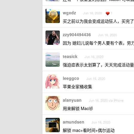
wgxdz
1
Jun 16, 2020
买之前以为我会变成运动狂人，买完了发现
zzy904494436
Jun 16, 2020
因为 媳妇儿说每个男人要有个表，劳
teasick
Jun 16, 2020
强迫症表示太划算了，天天完成活动量目
leeggco
Jun 16, 2020
苹果全家桶收集
alanyuan
Jun 16, 2020 via iPhone
用来解锁 Mac🤣
amundsen
Jun 16, 2020
解锁 mac+看时间+偶尔运动