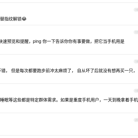
1
替指纹解锁😂
1
的延伸，适合快速预览和提醒，ping 你一下告诉你你有事要做，把它当手机用是
1
不错， 但是每次都要跑步前冲太麻烦了， 自从坏了后就没有想再买一只，
1
睡眠等这些都是特定群体需求。如果是重度手机用户，一天到晚拿着手机
2