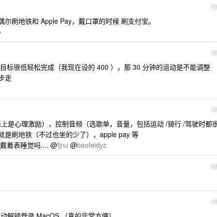
2
偶尔刷地铁和 Apple Pay，戴口罩的时候 刷支付宝。

2
标很低轻松完成（我现在设的 400 ），那 30 分钟的运动是不能调整
步走
2
际上是心理激励），控制音频（选歌单，音量，包括运动 /骑行 /驾驶时都
的就是刷地铁（不过也坐的少了），apple pay 等
表睡觉吗.... @
fjnu
@
baofeidyz
2
2
动解锁登录 MacOS （真的非常方便）