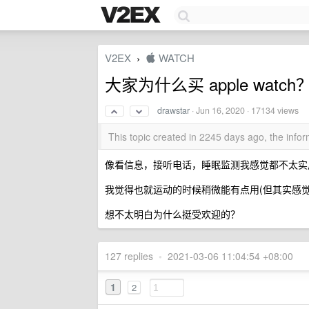
V2EX
 WATCH
›
大家为什么买 apple watch
drawstar
·
Jun 16, 2020
· 17134 views
This topic created in 2245 days ago, the inf
像看信息，接听电话，睡眠监测我感觉都不太实
我觉得也就运动的时候稍微能有点用(但其实感
想不太明白为什么挺受欢迎的？
127 replies
•
2021-03-06 11:04:54 +08:00
1
2