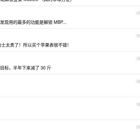
2
用的最多的功能是解锁 MBP...
2
力士太贵了！所以买个苹果表很不错！
2
标，半年下来减了 30 斤
2
3
3