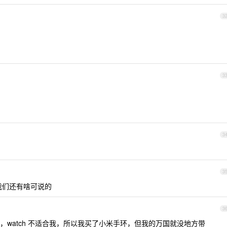
3
3
3
3
我们还有啥可说的
3
watch 不适合我，所以我买了小米手环，但我的万国就没地方带