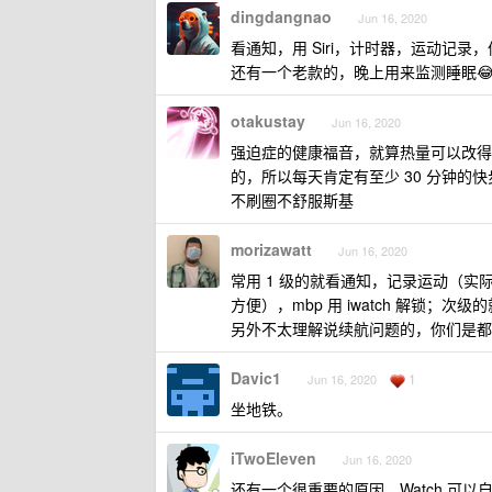
dingdangnao
Jun 16, 2020
看通知，用 Siri，计时器，运动记录，
还有一个老款的，晚上用来监测睡眠
otakustay
Jun 16, 2020
强迫症的健康福音，就算热量可以改得目
的，所以每天肯定有至少 30 分钟的快
不刷圈不舒服斯基
morizawatt
Jun 16, 2020
常用 1 级的就看通知，记录运动（实
方便），mbp 用 iwatch 解锁；次级
另外不太理解说续航问题的，你们是都戴着
Davic1
1
Jun 16, 2020
坐地铁。
iTwoEleven
Jun 16, 2020
还有一个很重要的原因，Watch 可以自