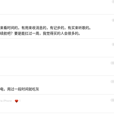
来看时间的，有用来收消息的，有记步的，有买来听歌的。
问题其实是续航吧？要是能扛过一周，我觉得买的人会很多的。
1
1
电，用过一段时间就吃灰
1
via iPhone
1