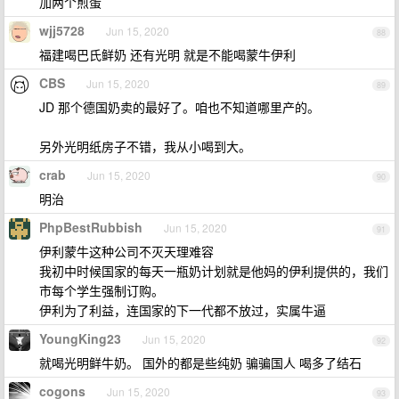
加两个煎蛋
wjj5728
Jun 15, 2020
88
福建喝巴氏鲜奶 还有光明 就是不能喝蒙牛伊利
CBS
Jun 15, 2020
89
JD 那个德国奶卖的最好了。咱也不知道哪里产的。
另外光明纸房子不错，我从小喝到大。
crab
Jun 15, 2020
90
明治
PhpBestRubbish
Jun 15, 2020
91
伊利蒙牛这种公司不灭天理难容
我初中时候国家的每天一瓶奶计划就是他妈的伊利提供的，我们
市每个学生强制订购。
伊利为了利益，连国家的下一代都不放过，实属牛逼
YoungKing23
Jun 15, 2020
92
就喝光明鲜牛奶。 国外的都是些纯奶 骗骗国人 喝多了结石
cogons
Jun 15, 2020
93