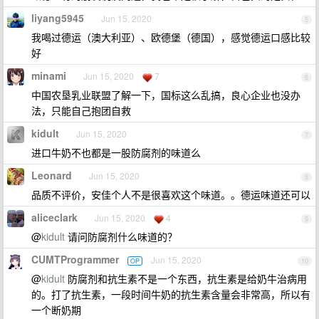
liyang5945
Jun 15, 2020
5
我喝过德运（澳大利亚）、欧德堡（德国），感觉德运口感比较
好
minami
Jun 15, 2020
7
6
中国农垦乳业联盟了解一下，国标这么乱搞，良心企业也没办
法，只能自己抱团自救
kidult
Jun 15, 2020
7
进口牛奶不也都是一股防腐剂的味道么
Leonard
Jun 15, 2020
8
品质不评价，安佳个人不是很喜欢这个味道。。德运味道还可以
aliceclark
Jun 15, 2020
4
9
@
kidult
请问防腐剂什么味道的？
CUMTProgrammer
Jun 15, 2020
OP
10
@
kidult
防腐剂和抗生素不是一个东西，抗生素是给奶牛治病用
的。打了抗生素，一段时间牛奶的抗生素含量会非常高，所以有
一个断奶期