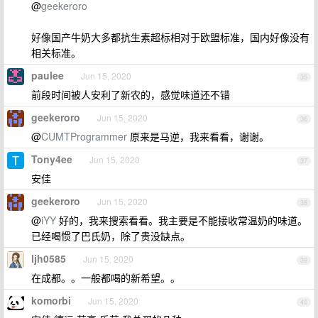
@
geekeroro
好像国产牛奶大多都抗生素超标相对于欧盟标准，国内好像没有
相关标准。
paulee
Jun 15, 2020
35
前段时间被人安利了新农的，感觉味道还不错
geekeroro
Jun 15, 2020
36
@
CUMTProgrammer
原来是马逆，我来看看，谢谢。
Tony4ee
Jun 15, 2020
37
安佳
geekeroro
Jun 15, 2020
38
@
iYY
好的，我来搜索看看。我主要是不能接收常温奶的味道。
已经喝惯了巴氏奶，除了贵没缺点。
ljh0585
Jun 15, 2020
39
在成都。。一般都喝的新希望。。
komorbi
Jun 15, 2020
40