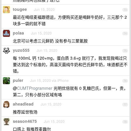
tougee
Jun 15, 2020
73
最近在喝纽麦福跟德运，方便购买还是喝鲜牛奶好，三元那个 2
块多一袋的就不错
polaa
Jun 15, 2020
74
北京可以考虑三元鲜奶 没有参与三聚氰胺
yuzo555
Jun 15, 2020
75
每 100mL 钙 120+mg，蛋白质 3.6+g 就行了，我发现我喝过只
要达到这个标准的，高温灭菌纯牛奶和巴氏鲜牛奶，味道都还不
错。
puler
Jun 15, 2020 via iPhone
76
@
CUMTProgrammer
光明优倍就有 0 乳糖巴氏，但第一，贵，
第二，只有小部分区域有咯
aheadlead
Jun 15, 2020
77
推荐延世牧场
season4675
Jun 15, 2020
78
口感上 我推荐麦趣尔