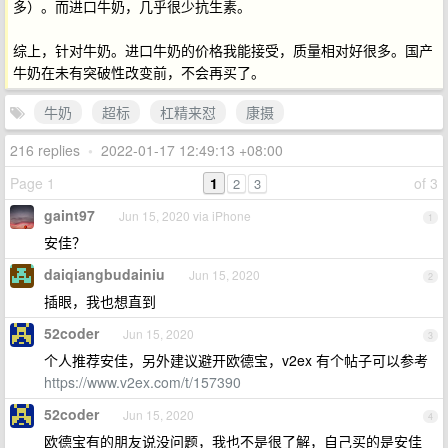
多）。而进口牛奶，几乎很少抗生素。
综上，针对牛奶。进口牛奶的价格我能接受，质量相对好很多。国产
牛奶在未有突破性改变前，不会再买了。
牛奶
超标
杠精来怼
康摄
216 replies
•
2022-01-17 12:49:13 +08:00
Page 1
1
of 3
2
3
gaint97
Jun 15, 2020 via iPhone
1
安佳？
daiqiangbudainiu
Jun 15, 2020
2
插眼，我也想直到
52coder
Jun 15, 2020
3
个人推荐安佳，另外建议避开欧德宝，v2ex 有个帖子可以参考
https://www.v2ex.com/t/157390
52coder
Jun 15, 2020
4
欧德宝有的朋友说没问题，我也不是很了解，自己买的是安佳