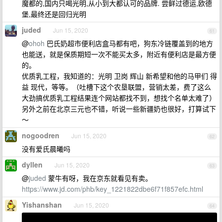
魔都的,国内只喝光明,从小到大都认可的品牌. 尝鲜过德运,欧德
堡,最终还是回归光明
juded
Jun 15, 2020
61
@
ohoh
巴氏奶超市便利店盒马都有吧，狗东冷链覆盖到的地方
也能送，就是保质期短一次不能买太多，附近有便利店是最方便
的。
优质乳工程，我知道的：光明 卫岗 辉山 新希望和他的马甲们 得
益 现代，等等。（吐槽下这个农垦联盟，营销太差，费了这么
大劲搞优质乳工程结果连个网站都找不到，想找个名单太难了）
另外之前在北京三元也不错，听说一些新疆奶也很好，打算试下
～
nogoodren
Jun 15, 2020
62
没有爱氏晨曦吗
dyllen
Jun 15, 2020
63
@
juded
蒙牛有呀，我在京东就看见有卖。
https://www.jd.com/phb/key_1221822dbe6f71f857efc.html
Yishanshan
Jun 15, 2020
64