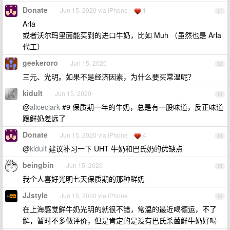
Donate
Jun 15, 2020 via iPhone
1
11
Arla
或者沃尔玛里面能买到的进口牛奶，比如 Muh （虽然也是 Arla
代工）
geekeroro
Jun 15, 2020
12
三元、光明。如果不是经济因素，为什么要买常温呢？
kidult
Jun 15, 2020
13
@
aliceclark
#9 保质期一年的牛奶，总是有一股味道，反正味道
跟鲜奶差远了
Donate
Jun 15, 2020 via iPhone
4
14
@
kidult
建议补习一下 UHT 牛奶和巴氏奶的优缺点
beingbin
Jun 15, 2020
15
我个人喜好光明七天保质期的那种鲜奶
JJstyle
Jun 15, 2020 via iPhone
16
在上海感觉鲜牛奶光明的就很不错，常温的最近喝德运，不了
解，暂时不多做评价，但是肯定的是没有巴氏杀菌鲜牛奶好喝