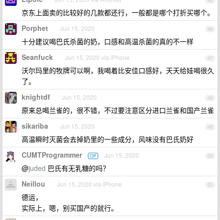
45
京东上面卖的比较好的几款都还行，一般都是哪个打折买哪个。
Porphet
Jun 15, 2020
46
十分建议喝巴氏杀菌的奶，口感和高温杀菌的真的不一样
Seanfuck
Jun 15, 2020 via iPhone
47
沃尔玛里的牧牌可以啊，我喝着比安佳口感好，天天给娃喝很久
了。
knightdf
Jun 15, 2020
48
原来总喝兰雀的，很不错，不过要注意区分进口兰雀和国产兰雀
sikariba
Jun 15, 2020
49
高温瞬时灭菌会去掉奶里的一些成分，风味没有巴氏奶好
CUMTProgrammer
Jun 15, 2020
OP
50
@
juded
巴氏有无乳糖的吗？
Neillou
Jun 15, 2020 via iPhone
51
德运，
实际上，嗯，别买国产的就行。