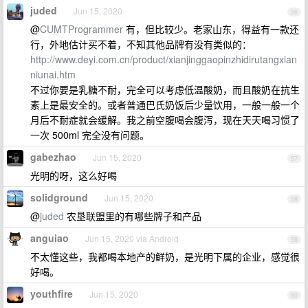
juded
Jun 15, 2020
56
@
CUMTProgrammer
有，但比较少。老家山东，得益有一款还
行，外地估计买不着，不知其他品牌有没有类似的：
http://www.deyi.com.cn/product/xianjinggaopinzhidirutangxian
niunai.htm
不过你要是乳糖不耐，完全可以考虑低温酸奶，而且酸奶在抗生
素上是最安全的。或者普通巴氏奶饭后少量饮用，一般一般一个
月后不耐症就会缓解。我之前空腹喝会腹泻，现在天天喝习惯了
一次 500ml 完全没有问题。
gabezhao
Jun 15, 2020
57
光明的呀，这么好喝
solidground
Jun 15, 2020
58
@
juded
农垦联盟里的有哪些牌子和产品
anguiao
Jun 15, 2020 via Android
59
不太懂这些，我都喝本地产的鲜奶，是光明下属的企业，感觉很
好喝。
youthfire
Jun 15, 2020
60