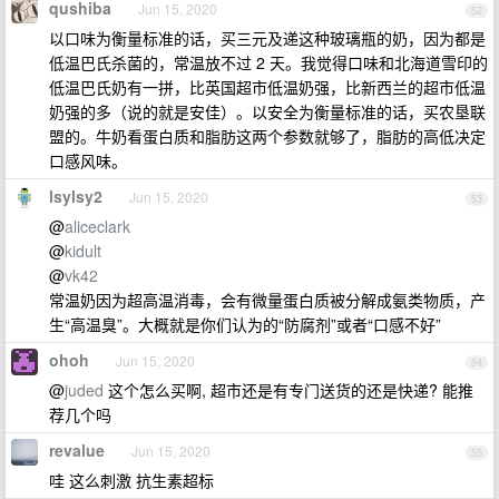
qushiba
Jun 15, 2020
52
以口味为衡量标准的话，买三元及递这种玻璃瓶的奶，因为都是
低温巴氏杀菌的，常温放不过 2 天。我觉得口味和北海道雪印的
低温巴氏奶有一拼，比英国超市低温奶强，比新西兰的超市低温
奶强的多（说的就是安佳）。以安全为衡量标准的话，买农垦联
盟的。牛奶看蛋白质和脂肪这两个参数就够了，脂肪的高低决定
口感风味。
lsylsy2
Jun 15, 2020
53
@
aliceclark
@
kidult
@
vk42
常温奶因为超高温消毒，会有微量蛋白质被分解成氨类物质，产
生“高温臭”。大概就是你们认为的“防腐剂”或者“口感不好”
ohoh
Jun 15, 2020
54
@
juded
这个怎么买啊, 超市还是有专门送货的还是快递? 能推
荐几个吗
revalue
Jun 15, 2020
55
哇 这么刺激 抗生素超标