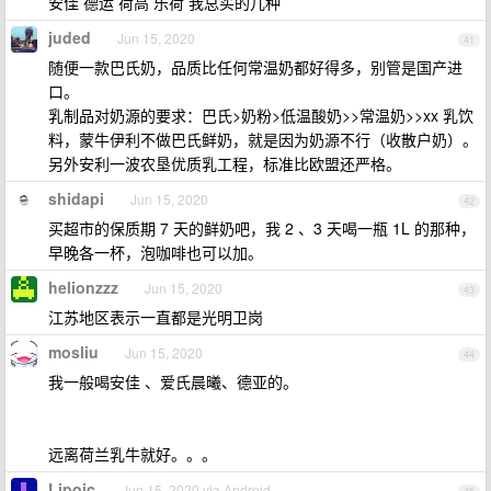
安佳 德运 荷高 乐荷 我总买的几种
juded
Jun 15, 2020
41
随便一款巴氏奶，品质比任何常温奶都好得多，别管是国产进
口。
乳制品对奶源的要求：巴氏>奶粉>低温酸奶>>常温奶>>xx 乳饮
料，蒙牛伊利不做巴氏鲜奶，就是因为奶源不行（收散户奶）。
另外安利一波农垦优质乳工程，标准比欧盟还严格。
shidapi
Jun 15, 2020
42
买超市的保质期 7 天的鲜奶吧，我 2 、3 天喝一瓶 1L 的那种，
早晚各一杯，泡咖啡也可以加。
helionzzz
Jun 15, 2020
43
江苏地区表示一直都是光明卫岗
mosliu
Jun 15, 2020
44
我一般喝安佳 、爱氏晨曦、德亚的。
远离荷兰乳牛就好。。。
Lipoic
Jun 15, 2020 via Android