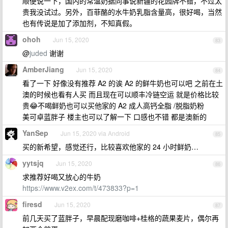
顺便说一下，国内的常温奶据同事说新疆的花园牌不错，不过太
贵我没试过。另外，百菲酪的水牛奶乳脂含量高，很好喝，当然
也有传说是加了添加剂，不知真假。
ohoh
Jun 15, 2020
83
@
juded
谢谢
AmberJiang
Jun 15, 2020
84
看了一下 好像没有推荐 A2 的诶 A2 的鲜牛奶也可以吧 之前在土
澳的时候也看有人买 而且现在可以顺丰冷链空运 就是价格比较
贵😂不喝鲜奶也可以买他家的 A2 成人高钙全脂 /脱脂奶粉
美可卓蓝胖子 楼主也可以了解一下 口感也不错 都是澳新的
YanSep
Jun 15, 2020 via Android
85
买的新希望，感觉还行，比较喜欢他家的 24 小时鲜奶…
yytsjq
Jun 15, 2020
86
求推荐好喝又放心的牛奶
https://www.v2ex.com/t/473833?p=1
firesd
Jun 15, 2020
87
前几天买了蓝胖子，早晨配现磨咖啡+桂格的蔬果麦片，偶尔再