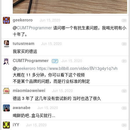
geekeroro
Jun 15, 2020
29
@
CUMTProgrammer
请问哪一个有抗生素问题，我喝光明有小
十年了。
tutustream
Jun 15, 2020
30
我家买的德运
CUMTProgrammer
Jun 15, 2020
OP
31
@
geekeroro
https://www.bilibili.com/video/BV13g4y1q7vh
大概在 11 多分钟，你可以看下这个视频
不是某个品牌的问题，而是行业标准的制定
miaomiaoweiwei
Jun 15, 2020
32
德运 3 年了 这几年没有尝试新的 当时也选了很久
awanabe
Jun 15, 2020
33
喝鲜奶吧..盒马买就行...
iYY
Jun 15, 2020
34