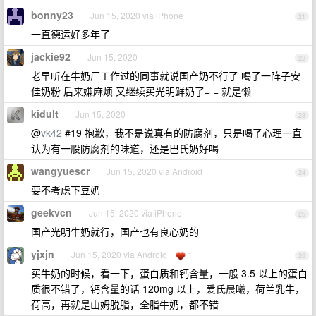
bonny23
Jun 15, 2020 via iPhone
21
一直德运好多年了
jackie92
Jun 15, 2020
22
老早听在牛奶厂工作过的同事就说国产奶不行了 喝了一阵子安
佳奶粉 后来嫌麻烦 又继续买光明鲜奶了= = 就是懒
kidult
Jun 15, 2020
23
@
vk42
#19 抱歉，我不是说真有的防腐剂，只是喝了心理一直
认为有一股防腐剂的味道，还是巴氏奶好喝
wangyuescr
Jun 15, 2020 via Android
24
要不考虑下豆奶
geekvcn
Jun 15, 2020 via iPhone
25
国产光明牛奶就行，国产也有良心奶的
yjxjn
Jun 15, 2020 via Android
1
26
买牛奶的时候，看一下，蛋白质和钙含量，一般 3.5 以上的蛋白
质很不错了，钙含量的话 120mg 以上，爱氏晨曦，荷兰乳牛，
荷高，再就是山姆脱脂，全脂牛奶，都不错