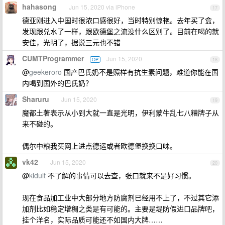
hahasong
Jun 15, 2020 via iPhone
17
德亚刚进入中国时很浓口感很好，当时特别惊艳。去年买了盒，
发现跟兑水了一样，跟欧德堡之流没什么区别了。目前在喝的就
安佳，光明了，据说三元也不错
CUMTProgrammer
Jun 15, 2020
OP
18
@
geekeroro
国产巴氏奶不是照样有抗生素问题，难道你能在国
内喝到国外的巴氏奶？
Sharuru
Jun 15, 2020
19
魔都土著表示从小到大就一直是光明，伊利蒙牛乱七八糟牌子从
来不碰的。
偶尔中粮我买网上进点德运或者欧德堡换换口味。
vk42
Jun 15, 2020
20
@
kidult
不了解的事情可以去查，张口就来不是好习惯。
现在食品加工业中大部分地方防腐剂已经用不上了，不过其它添
加剂比如稳定增稠之类是有可能的。主要是堤防假进口品牌吧，
挂个洋名，实际品质可能还不如国内大牌……