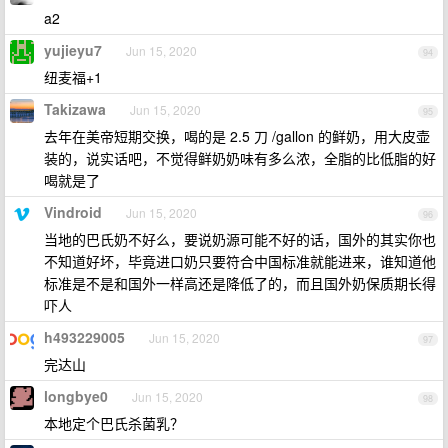
a2
yujieyu7
Jun 15, 2020
94
纽麦福+1
Takizawa
Jun 15, 2020
95
去年在美帝短期交换，喝的是 2.5 刀 /gallon 的鲜奶，用大皮壶
装的，说实话吧，不觉得鲜奶奶味有多么浓，全脂的比低脂的好
喝就是了
Vindroid
Jun 15, 2020
96
当地的巴氏奶不好么，要说奶源可能不好的话，国外的其实你也
不知道好坏，毕竟进口奶只要符合中国标准就能进来，谁知道他
标准是不是和国外一样高还是降低了的，而且国外奶保质期长得
吓人
h493229005
Jun 15, 2020
97
完达山
longbye0
Jun 15, 2020
98
本地定个巴氏杀菌乳？