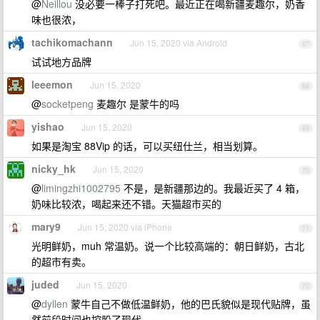
@
Neillou
没必要一棒子打死吧。最近正在喝新疆麦趣尔，奶香
味也很浓，
tachikomachann
Jun 15, 2020 via Android
67
试试地方品牌
leeemon
Jun 15, 2020
68
@
socketpeng
麦趣尔 是蒙牛的吗
yishao
Jun 15, 2020
69
如果是淘宝 88Vip 的话，可以买纽仕兰，相当划算。
nicky_hk
Jun 15, 2020
70
@
limingzhi1002795
不是，是新疆那边的。我最近买了 4 箱，
奶味比较浓，喝起来还不错。天猫超市买的
mary9
Jun 15, 2020 via iPhone
71
光明鲜奶，muh 常温奶。说一个比较高端的：朝日鲜奶，古北
的超市有卖。
juded
Jun 15, 2020
72
@
dyllen
蒙牛自己不做低温鲜奶，他的巴氏貌似是现代贴牌，虽
然前段时间也控股了现代。