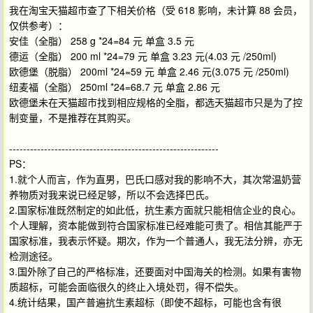
我在淘宝天猫超市查了下相关价格（受 618 影响，未计算 88 会员，
仅供参考）：
安佳（全脂） 258 g *24=84 元 单盒 3.5 元
德运（全脂） 200 ml *24=79 元 单盒 3.23 元(4.03 元 /250ml)
欧德堡（脱脂） 200ml *24=59 元 单盒 2.46 元(3.075 元 /250ml)
纽麦福（全脂） 250ml *24=68.7 元 单盒 2.86 元
欧德堡未在天猫超市找到相应规格的全脂，都选天猫超市只是为了控
制变量，不是推荐在其购买。
------------------------------------------------------------
PS：
1.就个人而言，作为直男，巴氏口感对我的影响不大，其次常温奶营
养物质对我来说已经足够，所以不会选择巴氏。
2.国家标准既然制定的如此低，抗生素方面就只能相信企业的良心。
个人理解，资本能做到符合国家标准已经难能可贵了。相信其能严于
国家标准，我表示怀疑。期次，作为一个普通人，我无法分辨，亦无
检测途径。
3.国外除了自己的严格标准，还要面对中国海关的检测。如果有害物
质超标，可能会面临很久的终止入境处罚，得不偿失。
4.统计结果，国产普遍抗生素超标（即使不超标，可能也含有很