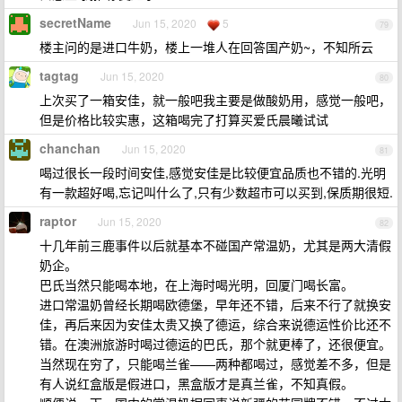
secretName
Jun 15, 2020
5
79
楼主问的是进口牛奶，楼上一堆人在回答国产奶~，不知所云
tagtag
Jun 15, 2020
80
上次买了一箱安佳，就一般吧我主要是做酸奶用，感觉一般吧，
但是价格比较实惠，这箱喝完了打算买爱氏晨曦试试
chanchan
Jun 15, 2020
81
喝过很长一段时间安佳,感觉安佳是比较便宜品质也不错的.光明
有一款超好喝,忘记叫什么了,只有少数超市可以买到,保质期很短.
raptor
Jun 15, 2020
82
十几年前三鹿事件以后就基本不碰国产常温奶，尤其是两大清假
奶企。
巴氏当然只能喝本地，在上海时喝光明，回厦门喝长富。
进口常温奶曾经长期喝欧德堡，早年还不错，后来不行了就换安
佳，再后来因为安佳太贵又换了德运，综合来说德运性价比还不
错。在澳洲旅游时喝过德运的巴氏，那个就更棒了，还很便宜。
当然现在穷了，只能喝兰雀——两种都喝过，感觉差不多，但是
有人说红盒版是假进口，黑盒版才是真兰雀，不知真假。