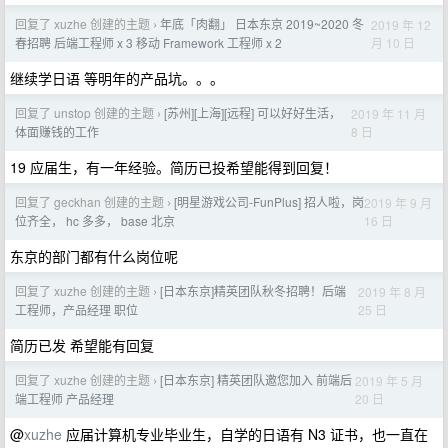
回复了 xuzhe 创建的主题
年底「肉翻」 日本东京 2019~2020 冬
2019 年 12
›
月 10 日
春招聘 后端工程师 x 3 移动 Framework 工程师 x 2
继续学日语 等明年的产品坑。。。
回复了 unstop 创建的主题
[苏州][上海][远程] 可以好好生活，
2019 年 11 月
›
8 日
体面赚钱的工作
19 应届生，有一年经验。简历已投希望能得到回复！
回复了 geckhan 创建的主题
[明星游戏公司-FunPlus] 招人啦，岗
2019 年 9 月
›
16 日
位齐全， hc 多多， base 北京
东京的部门都有什么岗位呢
回复了 xuzhe 创建的主题
[日本东京]精英团队秋冬招聘！后端
2019 年 8 月
›
25 日
工程师，产品经理 职位
简历已发 希望能有回复
回复了 xuzhe 创建的主题
[日本东京] 精英团队邀您加入 前端后
2019 年 5 月
›
20 日
端工程师 产品经理
@
xuzhe
应届计算机专业毕业生，自学的日语有 N3 证书，也一直在