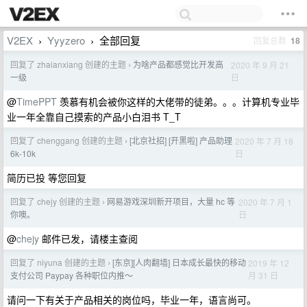
V2EX
Yyyzero
全部回复
回复总数
18
›
›
回复了 zhaianxiang 创建的主题
为啥产品都感觉比开发高
2020 年 9 月 21
›
日
一级
@
TimePPT
羡慕有机会被你这样的大佬带的徒弟。。。计算机专业毕
业一年全靠自己摸索的产品小白泪书 T_T
回复了 chenggang 创建的主题
[北京社招] [开黑啦] 产品助理
2020 年 7 月 18
›
日
6k-10k
简历已投 等您回复
回复了 chejy 创建的主题
网易游戏深圳新开项目，大量 hc 等
2020 年 7 月 1
›
日
你噢。
@
chejy
邮件已发，请楼主查阅
回复了 niyuna 创建的主题
[东京][人肉翻墙] 日本成长最快的移动
2019 年 12
›
月 31 日
支付公司 Paypay 各种职位内推～
请问一下有关于产品相关的岗位吗，毕业一年，语言尚可。