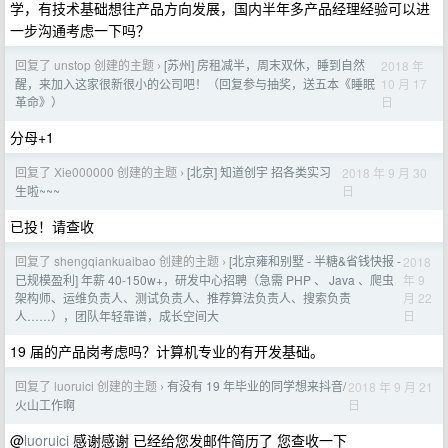
学，有技术基础想往产品方向发展，国内半年多产品经理经验可以进
一步沟通考虑一下吗？
回复了 unstop 创建的主题
[苏州] 房租减半，周末双休，睡到自然
2018 年
›
10 月 17
醒，来加入这家很新很小的公司吧！（回复参与抽奖，送五本《睡眠
日
革命》）
分母+1
回复了 Xie000000 创建的主题
[北京] 知道创宇 招各类实习
2018 年 9 月 30
›
日
生啦~~~
已投！请查收
回复了 shengqiankuaibao 创建的主题
[北京雍和别墅 - 半糖&省钱快报 -
2018
›
年 9
已规模盈利] 年薪 40-150w+，研发中心招聘（急需 PHP 、 Java 、爬虫
月 22
架构师、运维负责人、测试负责人、推荐算法负责人、搜索负责
日
人……），团队年轻靠谱，成长空间大
19 届的产品岗考虑吗？计算机专业的有开发基础。
回复了 luoruici 创建的主题
有没有 19 年毕业的同学想来抖音/
2018 年 9 月 21
›
日
火山工作啊
@
luoruici
感谢感谢 已经给您发邮件简历了 您查收一下