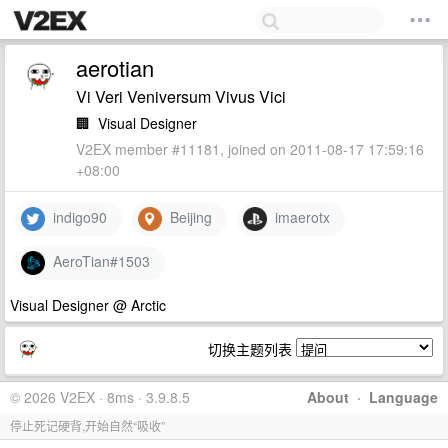
aerotian
Vi Veri Veniversum Vivus Vici
🏢
Visual Designer
V2EX member #11181, joined on 2011-08-17 17:59:16
+08:00
indigo90
Beijing
imaerotx
AeroTian#1503
Visual Designer @ Arctic
切换主题列表
© 2026 V2EX · 8ms · 3.9.8.5
About
·
Language
停止死记硬背,开始自然“吸收”