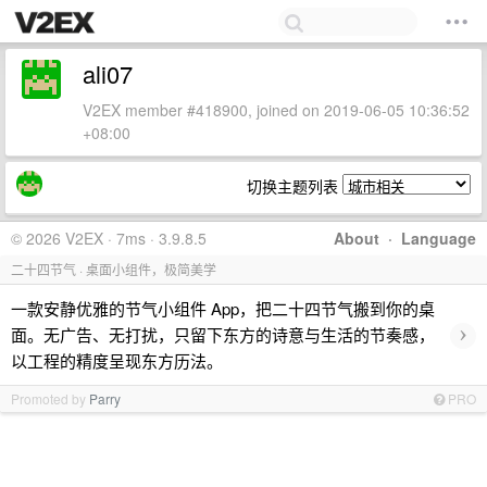
ali07
V2EX member #418900, joined on 2019-06-05 10:36:52
+08:00
切换主题列表
© 2026 V2EX · 7ms · 3.9.8.5
About
·
Language
二十四节气 · 桌面小组件，极简美学
一款安静优雅的节气小组件 App，把二十四节气搬到你的桌
›
面。无广告、无打扰，只留下东方的诗意与生活的节奏感，
以工程的精度呈现东方历法。
Promoted by
Parry
PRO