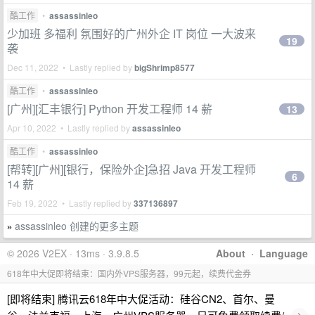
酷工作
•
assassinleo
少加班 多福利 氛围好的广州外企 IT 岗位 一大波来
19
袭
Dec 11, 2022 • Lastly replied by
bigShrimp8577
酷工作
•
assassinleo
[广州][汇丰银行] Python 开发工程师 14 薪
13
Apr 10, 2022 • Lastly replied by
assassinleo
酷工作
•
assassinleo
[帮转][广州][银行，保险外企]急招 Java 开发工程师
6
14 薪
Feb 19, 2022 • Lastly replied by
337136897
assassinleo 创建的更多主题
»
© 2026 V2EX · 13ms · 3.9.8.5
About
·
Language
618年中大促即将结束：国内外VPS服务器，99元起，续费代金券
[即将结束] 腾讯云618年中大促活动：硅谷CN2、首尔、曼
›