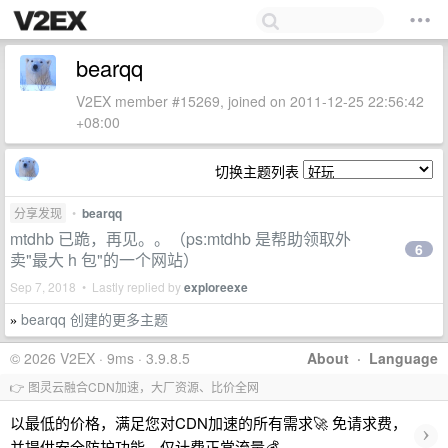
bearqq
V2EX member #15269, joined on 2011-12-25 22:56:42
+08:00
切换主题列表
分享发现
•
bearqq
mtdhb 已跪，再见。。（ps:mtdhb 是帮助领取外
6
卖"最大 h 包"的一个网站）
Sep 7, 2018 • Lastly replied by
exploreexe
bearqq 创建的更多主题
»
© 2026 V2EX · 9ms · 3.9.8.5
About
·
Language
👉 图灵云融合CDN加速，大厂资源、比价全网
以最低的价格，满足您对CDN加速的所有需求🚀 免请求费，
›
并提供安全防护功能，仅计费正常流量💰