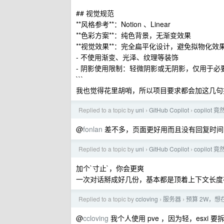
## 视觉规范
**风格参考**：Notion 、Linear
**色彩方案**：纯色背景，无渐变效果
**视觉效果**：完全扁平化设计，避免拟物化效
- 不使用渐变、光泽、纹理等装饰
- 阴影使用限制：轻微阴影或无阴影，仅用于必
```
我也觉得花里胡哨，所以项目要求都会加这几句
Replied to a topic by
uni
GitHub Copilot
copilo
›
›
@
fonlan
差不多，页面更好用而且没有回复时间
Replied to a topic by
uni
GitHub Copilot
copilo
›
›
加个`寸止`，你会更爽
一次对话掰成好几份，基本都是顶着上下文长度
Replied to a topic by
ccloving
服务器
预算 2W，想在
›
›
@
ccloving
我个人使用 pve ，因为轻，esxi 要拆