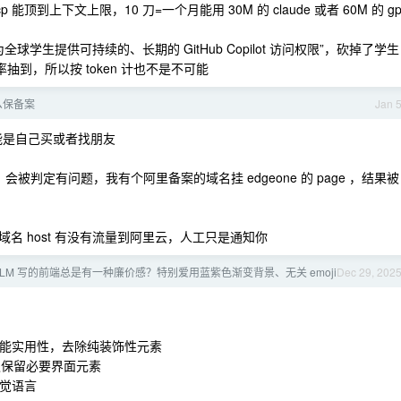
 能顶到上下文上限，10 刀=一个月能用 30M 的 claude 或者 60M 的 gp
学生提供可持续的、长期的 GitHub Copilot 访问权限”，砍掉了学生
 能有概率抽到，所以按 token 计也不是不可能
么保备案
Jan 
能是自己买或者找朋友
会被判定有问题，我有个阿里备案的域名挂 edgeone 的 page ，结果被
名 host 有没有流量到阿里云，人工只是通知你
LLM 写的前端总是有一种廉价感？特别爱用蓝紫色渐变背景、无关 emoji
Dec 29, 202
于功能实用性，去除纯装饰性元素
方法，仅保留必要界面元素
视觉语言