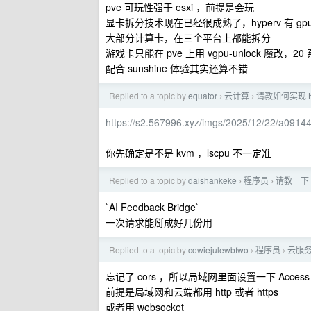
pve 可玩性强于 esxi ，前提是会玩
显卡拆分技术现在已经很成熟了，hyperv 有 gpupv
大部分计算卡，在三个平台上都能拆分
游戏卡只能在 pve 上用 vgpu-unlock 魔改，
配合 sunshine 体验其实还算不错
Replied to a topic by
equator
云计算
请教如何实现 
›
›
https://s2.567996.xyz/imgs/2025/12/22/a091
你先确定是不是 kvm ，lscpu 不一定准
Replied to a topic by
daishankeke
程序员
请教一下 C
›
›
`AI Feedback Bridge`
一次请求能掰成好几份用
Replied to a topic by
cowiejulewbfwo
程序员
云服务
›
›
忘记了 cors ，所以局域网里面设置一下 Access-Cont
前提是局域网和云端都用 http 或者 https
或者用 websocket