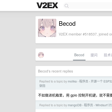
Becod
V2EX member #518537, joined on
Becod
提问
技术
Becod's recent replies
Replied to a topic by
molika
程序员
开源一个 ESP32
›
›
穿回
不如做进机箱里，用 gpio 控制开机键，就不
Replied to a topic by
mangoDB
程序员
Windsur
›
›