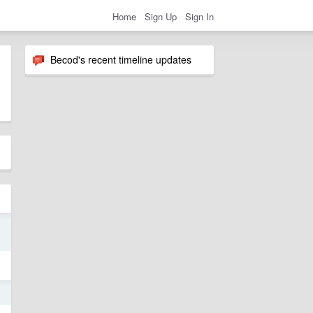
Home
Sign Up
Sign In
Becod's recent timeline updates
1
5