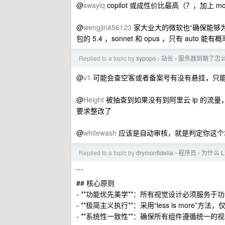
@
swaylq
copilot 或成性价比最高（？，加上 mcp
@
wengjin456123
家大业大的微软也“确保能够为全球
包的 5.4 ，sonnet 和 opus ，只有 auto
Replied to a topic by
sypopo
站长
服务器到期了怎
›
›
@
v1
可能会查空客或者备案号有没有悬挂，只
@
Height
被抽查到如果没有到阿里云 ip 的流量，
要求整改了
@
whitewash
应该是自动审核，就是判定你这个域
Replied to a topic by
drymonfidelia
程序员
为什么 
›
›
```
## 核心原则
- **功能优先美学**：所有视觉设计必须服务
- **极简主义执行**：采用“less is more”
- **系统性一致性**：确保所有组件遵循统一的